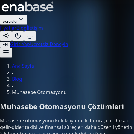
Servisler
Fiyatlar
Blog
İletişim
Giriş Yap
Ücretsiz Deneyin
EN
Ana Sayfa
/
Blog
/
Muhasebe Otomasyonu
Muhasebe Otomasyonu Çözümleri
Muhasebe otomasyonu koleksiyonu ile fatura, cari hesap,
gelir-gider takibi ve finansal süreçleri daha düzenli yönetin.
İşletmenize uygun yazılım çözümlerini keşfedin.