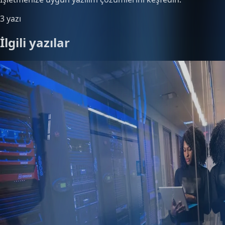
3 yazı
İlgili yazılar