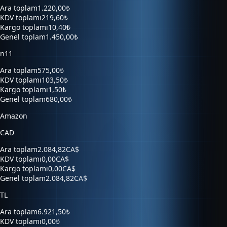
Ara toplam
1.220,00₺
KDV toplamı
219,60₺
Kargo toplamı
10,40₺
Genel toplam
1.450,00₺
n11
Ara toplam
575,00₺
KDV toplamı
103,50₺
Kargo toplamı
1,50₺
Genel toplam
680,00₺
Amazon
CAD
Ara toplam
2.084,82CA$
KDV toplamı
0,00CA$
Kargo toplamı
0,00CA$
Genel toplam
2.084,82CA$
TL
Ara toplam
6.921,50₺
KDV toplamı
0,00₺