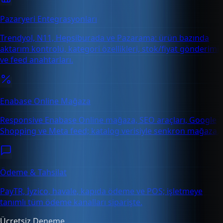
Pazaryeri Entegrasyonları
Trendyol, N11, Hepsiburada ve Pazarama: ürün bazında
aktarım kontrolü, kategori özellikleri, stok/fiyat gönderimi
ve feed anahtarları.
Enabase Online Mağaza
Responsive Enabase Online mağaza, SEO araçları, Google
Shopping ve Meta feed; katalog verisiyle senkron mağaza.
Ödeme & Tahsilat
PayTR, İyzico, havale, kapıda ödeme ve POS; işletmeye
tanımlı tüm ödeme kanalları siparişte.
Ücretsiz Deneme