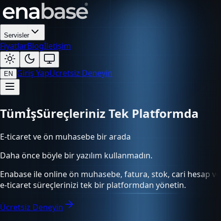
Servisler
Fiyatlar
Blog
İletişim
Giriş Yap
Ücretsiz Deneyin
EN
Tüm
Süreçleriniz Tek Platformda
E-ticaret ve ön muhasebe bir arada
Daha önce böyle bir yazılım kullanmadın.
Enabase ile online ön muhasebe, fatura, stok, cari hesap ve
e-ticaret süreçlerinizi tek bir platformdan yönetin.
Ücretsiz Deneyin