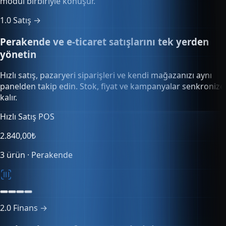
modül birbiriyle konuşur.
1.0
Satış →
Perakende ve e-ticaret satışlarını tek yerden
yönetin
Hızlı satış, pazaryeri siparişleri ve kendi mağazanızı aynı
panelden takip edin. Stok, fiyat ve kampanyalar senkronize
kalır.
Stok senkronizasyonu
128 SKU
Tüm kanallar güncel
Senkron