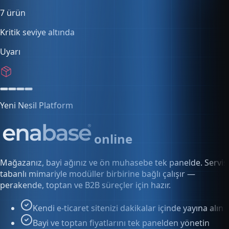
5 aktif oturum
Yeni Nesil Platform
online
Mağazanız, bayi ağınız ve ön muhasebe tek panelde. Servis
tabanlı mimariyle modüller birbirine bağlı çalışır —
perakende, toptan ve B2B süreçler için hazır.
Kendi e-ticaret sitenizi dakikalar içinde yayına alın
Bayi ve toptan fiyatlarını tek panelden yönetin
Siparişten faturaya kesintisiz akış
Keşfet