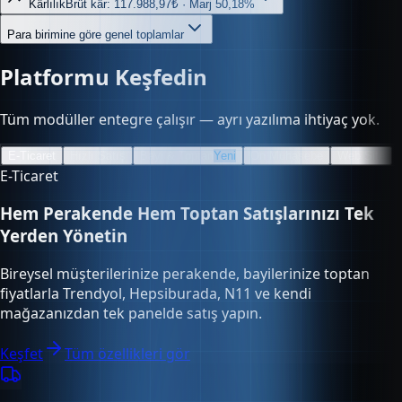
Kârlılık
Brüt kâr: 117.988,97₺ · Marj 50,18%
Para birimine göre genel toplamlar
Platformu Keşfedin
Tüm modüller entegre çalışır — ayrı yazılıma ihtiyaç yok.
E-Ticaret
Hızlı Satış
Bayi & Toptan
Yeni
Ön Muhasebe
Web Site
E-Ticaret
Hem Perakende Hem Toptan Satışlarınızı Tek
Yerden Yönetin
Bireysel müşterilerinize perakende, bayilerinize toptan
fiyatlarla Trendyol, Hepsiburada, N11 ve kendi
mağazanızdan tek panelde satış yapın.
Keşfet
Tüm özellikleri gör