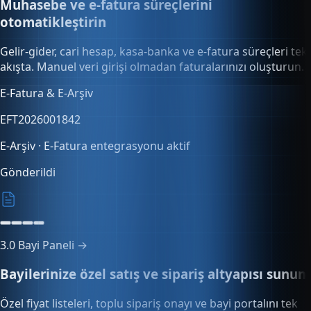
2.0
Finans →
Muhasebe ve e-fatura süreçlerini
otomatikleştirin
Gelir-gider, cari hesap, kasa-banka ve e-fatura süreçleri tek
akışta. Manuel veri girişi olmadan faturalarınızı oluşturun.
Kasa & banka
324.180,50₺
3 kasa · 2 banka hesabı
3.0
Bayi Paneli →
Bayilerinize özel satış ve sipariş altyapısı sunun
Özel fiyat listeleri, toplu sipariş onayı ve bayi portalını tek