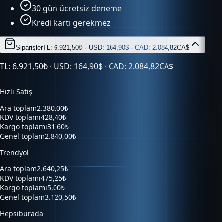
30 gün ücretsiz deneme
Kredi kartı gerekmez
Siparişler
TL: 6.921,50₺ · USD: 164,90$ · CAD: 2.084,82CA$
TL: 6.921,50₺ · USD: 164,90$ · CAD: 2.084,82CA$
Hızlı Satış
Ara toplam
2.380,00₺
KDV toplamı
428,40₺
Kargo toplamı
31,60₺
Genel toplam
2.840,00₺
Trendyol
Ara toplam
2.640,25₺
KDV toplamı
475,25₺
Kargo toplamı
5,00₺
Genel toplam
3.120,50₺
Hepsiburada