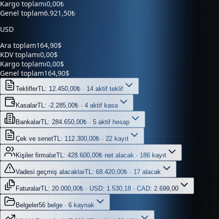
Kargo toplamı
0,00₺
Genel toplam
6.921,50₺
USD
Ara toplam
164,90$
KDV toplamı
0,00$
Kargo toplamı
0,00$
Genel toplam
164,90$
Teklifler
TL: 12.450,00₺ · 14 aktif teklif
Kasalar
TL: -2.285,00₺ · 4 aktif kasa
Bankalar
TL: 284.650,00₺ · 5 aktif hesap
Çek ve senet
TL: 112.300,00₺ · 22 kayıt
Kişiler firmalar
TL: 428.600,00₺ net alacak · 186 kayıt
Vadesi geçmiş alacaklar
TL: 68.420,00₺ · 17 alacak
Faturalar
TL: 20.000,00₺ · USD: 1.530,18 · CAD: 2.699,00
Belgeler
56 belge · 6 kaynak