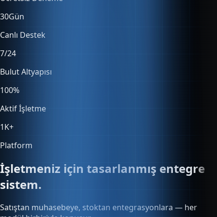
30
Gün
Canlı Destek
7/24
Bulut Altyapısı
100
%
Aktif İşletme
1K
+
Platform
İşletmeniz için tasarlanmış entegre
sistem.
Satıştan muhasebeye, stoktan entegrasyonlara — her