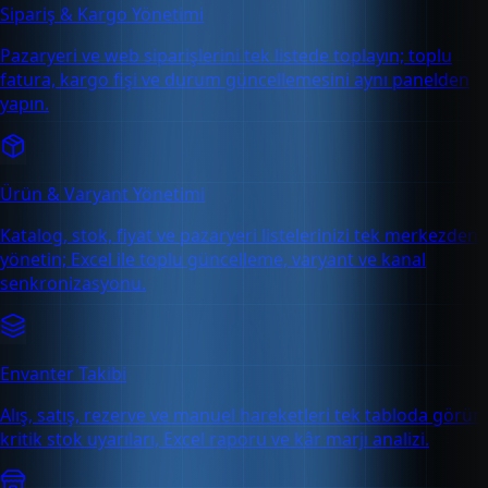
Sipariş & Kargo Yönetimi
Pazaryeri ve web siparişlerini tek listede toplayın; toplu
fatura, kargo fişi ve durum güncellemesini aynı panelden
yapın.
Ürün & Varyant Yönetimi
Katalog, stok, fiyat ve pazaryeri listelerinizi tek merkezden
yönetin; Excel ile toplu güncelleme, varyant ve kanal
senkronizasyonu.
Envanter Takibi
Alış, satış, rezerve ve manuel hareketleri tek tabloda görün;
kritik stok uyarıları, Excel raporu ve kâr marjı analizi.