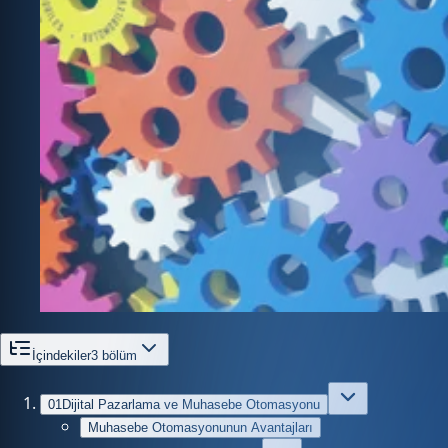
İçindekiler
3
bölüm
01
Dijital Pazarlama ve Muhasebe Otomasyonu
Muhasebe Otomasyonunun Avantajları