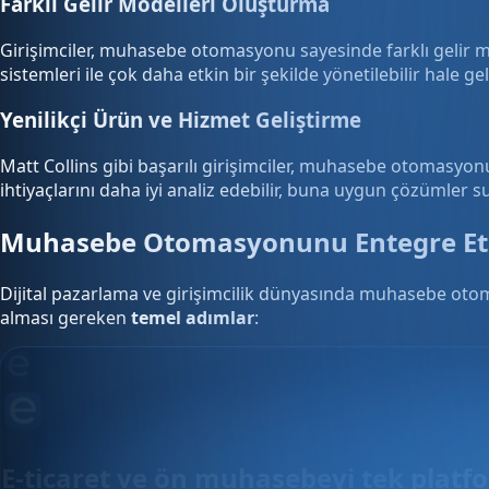
Farklı Gelir Modelleri Oluşturma
Girişimciler, muhasebe otomasyonu sayesinde farklı gelir mod
sistemleri ile çok daha etkin bir şekilde yönetilebilir hale geli
Yenilikçi Ürün ve Hizmet Geliştirme
Matt Collins gibi başarılı girişimciler, muhasebe otomasyonun
ihtiyaçlarını daha iyi analiz edebilir, buna uygun çözümler su
Muhasebe Otomasyonunu Entegre Et
Dijital pazarlama ve girişimcilik dünyasında muhasebe otomas
alması gereken
temel adımlar
:
E-ticaret ve ön muhasebeyi tek plat