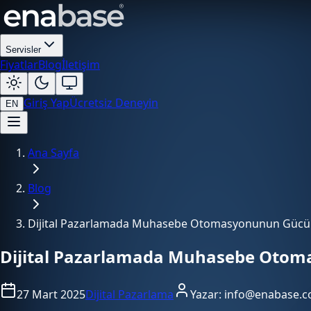
Servisler
Fiyatlar
Blog
İletişim
Giriş Yap
Ücretsiz Deneyin
EN
Ana Sayfa
Blog
Dijital Pazarlamada Muhasebe Otomasyonunun Gücü ve G
Dijital Pazarlamada Muhasebe Otomasy
27 Mart 2025
Dijital Pazarlama
Yazar:
info@enabase.