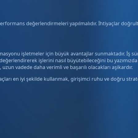
performans değerlendirmeleri yapılmalıdır. İhtiyaçlar doğrul
asyonu işletmeler için büyük avantajlar sunmaktadır. İş süre
ı değerlendirerek işlerini nasıl büyütebileceğini bu yazımızd
zun vadede daha verimli ve başarılı olacakları aşikardır.
çları en iyi şekilde kullanmak, girişimci ruhu ve doğru strate