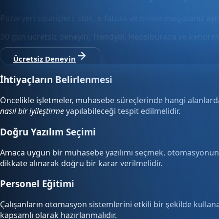
Pazaryeri siparişleri, stok, e-fatura ve online mağazanız ay
30 gün ücretsiz deneyin; Trendyol, Hepsiburada ve kendi m
Ücretsiz Deneyin
İhtiyaçların Belirlenmesi
Öncelikle işletmeler, muhasebe süreçlerinde hangi alanlarda
nasıl bir iyileştirme
yapılabileceği tespit edilmelidir.
Doğru Yazılım Seçimi
Amaca uygun bir muhasebe yazılımı seçmek, otomasyonun başar
dikkate alınarak doğru bir karar verilmelidir.
Personel Eğitimi
Çalışanların otomasyon sistemlerini etkili bir şekilde kullana
kapsamlı olarak hazırlanmalıdır.