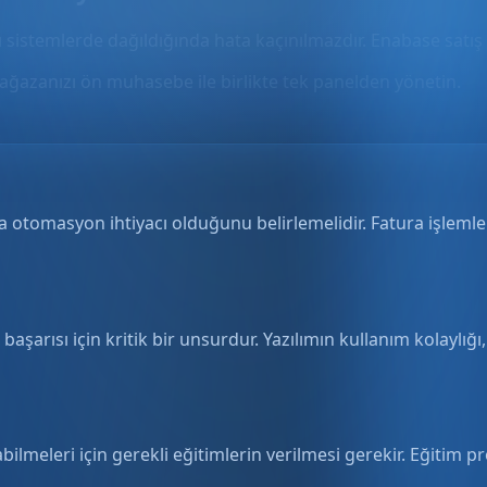
rı sistemlerde dağıldığında hata kaçınılmazdır. Enabase satış
ağazanızı ön muhasebe ile birlikte tek panelden yönetin.
 otomasyon ihtiyacı olduğunu belirlemelidir. Fatura işlemler
ısı için kritik bir unsurdur. Yazılımın kullanım kolaylığı,
bilmeleri için gerekli eğitimlerin verilmesi gerekir. Eğitim pr