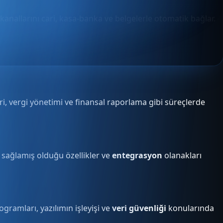
 kanallarını cari, kasa-banka ve belgelerle otomatik bağlar.
i, vergi yönetimi ve finansal raporlama gibi süreçlerde
 sağlamış olduğu özellikler ve
entegrasyon
olanakları
ogramları, yazılımın işleyişi ve
veri güvenliği
konularında