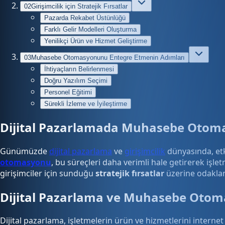
02
Girişimcilik için Stratejik Fırsatlar
Pazarda Rekabet Üstünlüğü
Farklı Gelir Modelleri Oluşturma
Yenilikçi Ürün ve Hizmet Geliştirme
03
Muhasebe Otomasyonunu Entegre Etmenin Adımları
İhtiyaçların Belirlenmesi
Doğru Yazılım Seçimi
Personel Eğitimi
Sürekli İzleme ve İyileştirme
Dijital Pazarlamada Muhasebe Otomasy
Günümüzde
dijital pazarlama
ve
girişimcilik
dünyasında, etki
otomasyonu
, bu süreçleri daha verimli hale getirerek i
girişimciler için sunduğu
stratejik fırsatlar
üzerine odakla
Dijital Pazarlama ve Muhasebe Oto
Dijital pazarlama, işletmelerin ürün ve hizmetlerini internet 