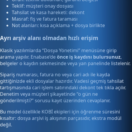
Teklif: müşteri onay dosyası
Tahsilat ve kasa hareketi: dekont
Masraf: fiş ve fatura taraması
Not alanları: kısa açıklama + dosya birlikte
Ayrı arşiv alanı olmadan hızlı erişim
Klasik yazılımlarda “Dosya Yönetimi” menüsüne girip
arama yapılır. Enabase’de
önce iş kaydını bulursunuz
,
belgeler o kaydın sekmesinde veya yan panelinde listelenir.
Sipariş numarası, fatura no veya cari adı ile kayda
gittiğinizde ekli dosyalar hazırdır. Vadesi geçmiş tahsilat
tartışmasında cari işlem satırındaki dekont tek tıkla açılır.
Denetim veya müşteri şikayetinde “o gün ne
gönderilmişti?” sorusu kayıt üzerinden cevaplanır.
Bu model özellikle KOBİ ekipleri için öğrenme süresini
kısaltır: dosya arşivi iş akışının parçasıdır, ekstra modül
değil.