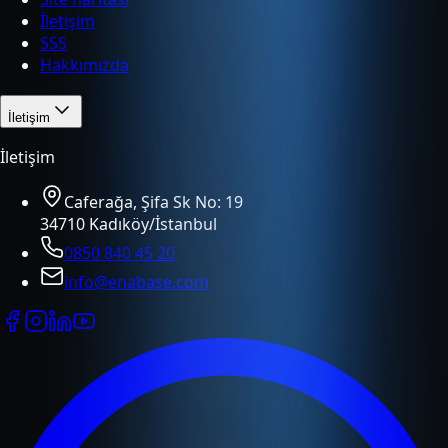
İletişim
SSS
Hakkımızda
İletişim
İletişim
Caferağa, Şifa Sk No: 19
34710 Kadıköy/İstanbul
0850 840 45 20
info@enabase.com