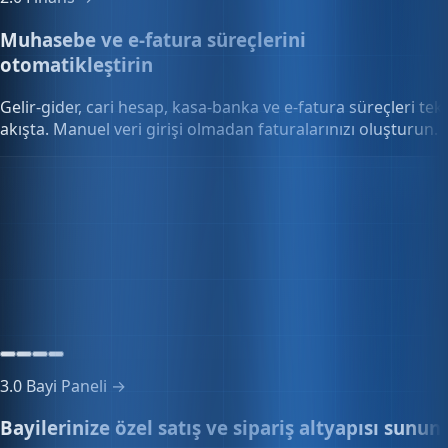
Muhasebe ve e-fatura süreçlerini
otomatikleştirin
Gelir-gider, cari hesap, kasa-banka ve e-fatura süreçleri tek
akışta. Manuel veri girişi olmadan faturalarınızı oluşturun.
Mali raporlar
+12,4%
Mayıs 2026 özeti
3.0
Bayi Paneli →
Bayilerinize özel satış ve sipariş altyapısı sunun
Özel fiyat listeleri, toplu sipariş onayı ve bayi portalını tek
panelden yönetin. Vade ve iskonto kuralları otomatik
uygulanır.