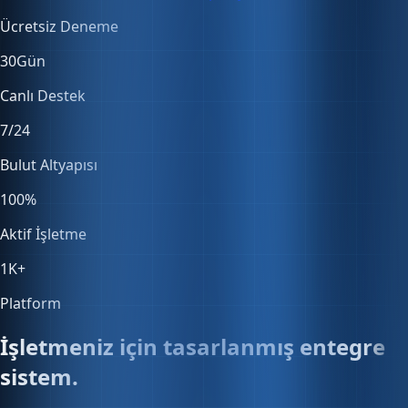
30
Gün
Canlı Destek
7/24
Bulut Altyapısı
100
%
Aktif İşletme
1K
+
Platform
İşletmeniz için tasarlanmış entegre
sistem.
Satıştan muhasebeye, stoktan entegrasyonlara — her