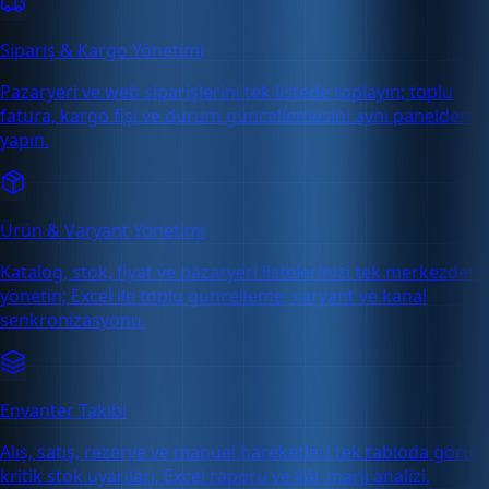
Sipariş & Kargo Yönetimi
Pazaryeri ve web siparişlerini tek listede toplayın; toplu
fatura, kargo fişi ve durum güncellemesini aynı panelden
yapın.
Ürün & Varyant Yönetimi
Katalog, stok, fiyat ve pazaryeri listelerinizi tek merkezden
yönetin; Excel ile toplu güncelleme, varyant ve kanal
senkronizasyonu.
Envanter Takibi
Alış, satış, rezerve ve manuel hareketleri tek tabloda görün;
kritik stok uyarıları, Excel raporu ve kâr marjı analizi.