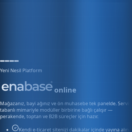
Son 24 saat
İzleniyor
Yeni Nesil Platform
online
Mağazanız, bayi ağınız ve ön muhasebe tek panelde. Servis
tabanlı mimariyle modüller birbirine bağlı çalışır —
perakende, toptan ve B2B süreçler için hazır.
Kendi e-ticaret sitenizi dakikalar içinde yayına alın
Bayi ve toptan fiyatlarını tek panelden yönetin
Siparişten faturaya kesintisiz akış