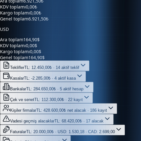
Kargo toplamı
0,00₺
Genel toplam
6.921,50₺
USD
Ara toplam
164,90$
KDV toplamı
0,00$
Kargo toplamı
0,00$
Genel toplam
164,90$
Teklifler
TL: 12.450,00₺ · 14 aktif teklif
Kasalar
TL: -2.285,00₺ · 4 aktif kasa
Bankalar
TL: 284.650,00₺ · 5 aktif hesap
Çek ve senet
TL: 112.300,00₺ · 22 kayıt
Kişiler firmalar
TL: 428.600,00₺ net alacak · 186 kayıt
Vadesi geçmiş alacaklar
TL: 68.420,00₺ · 17 alacak
Faturalar
TL: 20.000,00₺ · USD: 1.530,18 · CAD: 2.699,00
Belgeler
56 belge · 6 kaynak