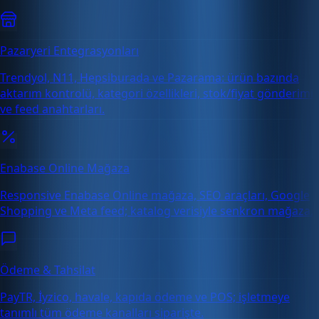
Pazaryeri Entegrasyonları
Trendyol, N11, Hepsiburada ve Pazarama: ürün bazında
aktarım kontrolü, kategori özellikleri, stok/fiyat gönderimi
ve feed anahtarları.
Enabase Online Mağaza
Responsive Enabase Online mağaza, SEO araçları, Google
Shopping ve Meta feed; katalog verisiyle senkron mağaza.
Ödeme & Tahsilat
PayTR, İyzico, havale, kapıda ödeme ve POS; işletmeye
tanımlı tüm ödeme kanalları siparişte.
Ücretsiz Deneme