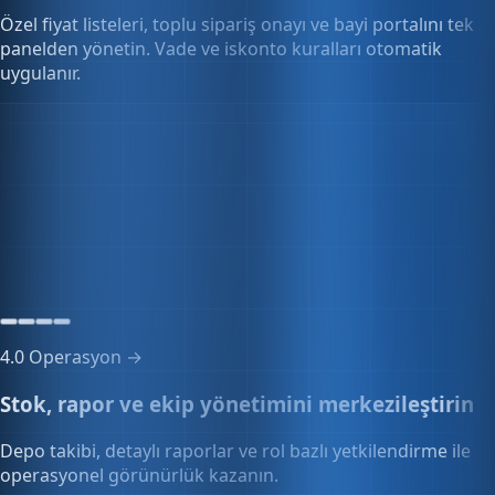
Bayi portalı
24 sipariş
7 bayi çevrimiçi
Çevrimiçi
4.0
Operasyon →
Stok, rapor ve ekip yönetimini merkezileştirin
Depo takibi, detaylı raporlar ve rol bazlı yetkilendirme ile
operasyonel görünürlük kazanın.
İşlem logları
148 kayıt