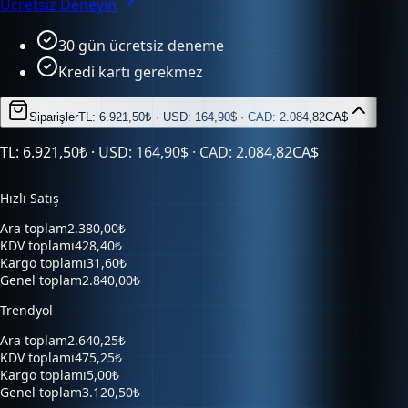
30 gün ücretsiz deneme
Kredi kartı gerekmez
Siparişler
TL: 6.921,50₺ · USD: 164,90$ · CAD: 2.084,82CA$
TL: 6.921,50₺ · USD: 164,90$ · CAD: 2.084,82CA$
Hızlı Satış
Ara toplam
2.380,00₺
KDV toplamı
428,40₺
Kargo toplamı
31,60₺
Genel toplam
2.840,00₺
Trendyol
Ara toplam
2.640,25₺
KDV toplamı
475,25₺
Kargo toplamı
5,00₺
Genel toplam
3.120,50₺
Hepsiburada