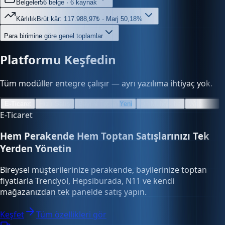
Kârlılık
Brüt kâr: 117.988,97₺ · Marj 50,18%
Para birimine göre genel toplamlar
Platformu Keşfedin
Tüm modüller entegre çalışır — ayrı yazılıma ihtiyaç yok.
E-Ticaret
Hızlı Satış
Bayi & Toptan
Yeni
Ön Muhasebe
Web Site
E-Ticaret
Hem Perakende Hem Toptan Satışlarınızı Tek
Yerden Yönetin
Bireysel müşterilerinize perakende, bayilerinize toptan
fiyatlarla Trendyol, Hepsiburada, N11 ve kendi
mağazanızdan tek panelde satış yapın.
Keşfet
Tüm özellikleri gör