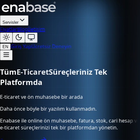
Servisler
Fiyatlar
Blog
İletişim
Giriş Yap
Ücretsiz Deneyin
EN
Tüm
Süreçleriniz Tek Platformda
E-ticaret ve ön muhasebe bir arada
Daha önce böyle bir yazılım kullanmadın.
Enabase ile online ön muhasebe, fatura, stok, cari hesap ve
e-ticaret süreçlerinizi tek bir platformdan yönetin.
Ücretsiz Deneyin