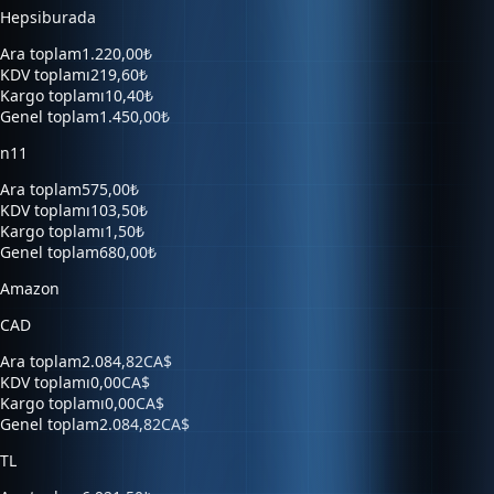
Ara toplam
1.220,00₺
KDV toplamı
219,60₺
Kargo toplamı
10,40₺
Genel toplam
1.450,00₺
n11
Ara toplam
575,00₺
KDV toplamı
103,50₺
Kargo toplamı
1,50₺
Genel toplam
680,00₺
Amazon
CAD
Ara toplam
2.084,82CA$
KDV toplamı
0,00CA$
Kargo toplamı
0,00CA$
Genel toplam
2.084,82CA$
TL
Ara toplam
6.921,50₺
KDV toplamı
0,00₺