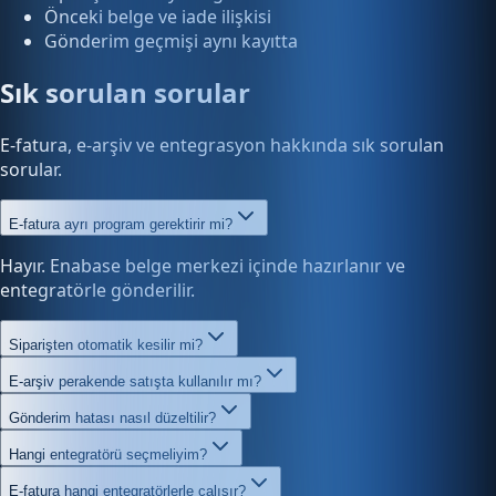
Önceki belge ve iade ilişkisi
Gönderim geçmişi aynı kayıtta
Sık sorulan sorular
E-fatura, e-arşiv ve entegrasyon hakkında sık sorulan
sorular.
E-fatura ayrı program gerektirir mi?
Hayır. Enabase belge merkezi içinde hazırlanır ve
entegratörle gönderilir.
Siparişten otomatik kesilir mi?
E-arşiv perakende satışta kullanılır mı?
Gönderim hatası nasıl düzeltilir?
Hangi entegratörü seçmeliyim?
E-fatura hangi entegratörlerle çalışır?