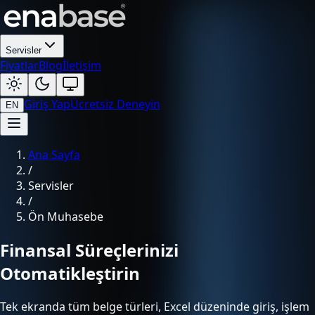
Servisler
Fiyatlar
Blog
İletişim
Giriş Yap
Ücretsiz Deneyin
EN
Ana Sayfa
/
Servisler
/
Ön Muhasebe
Finansal Süreçlerinizi
Otomatikleştirin
Tek ekranda tüm belge türleri, Excel düzeninde giriş, işlem