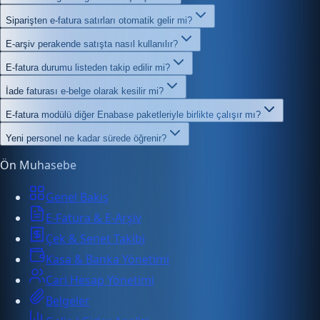
Siparişten e-fatura satırları otomatik gelir mi?
E-arşiv perakende satışta nasıl kullanılır?
E-fatura durumu listeden takip edilir mi?
İade faturası e-belge olarak kesilir mi?
E-fatura modülü diğer Enabase paketleriyle birlikte çalışır mı?
Yeni personel ne kadar sürede öğrenir?
Ön Muhasebe
Genel Bakış
E-Fatura & E-Arşiv
Çek & Senet Takibi
Kasa & Banka Yönetimi
Cari Hesap Yönetimi
Belgeler