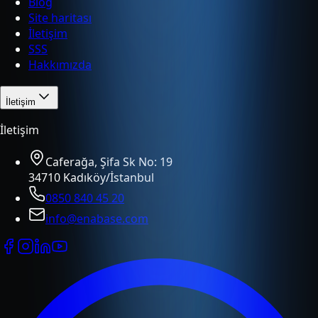
Blog
Site haritası
İletişim
SSS
Hakkımızda
İletişim
İletişim
Caferağa, Şifa Sk No: 19
34710 Kadıköy/İstanbul
0850 840 45 20
info@enabase.com