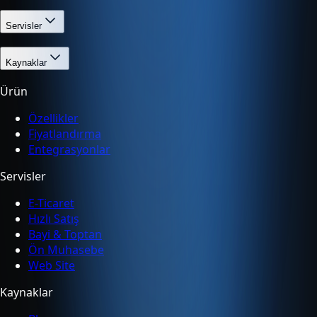
Servisler
Kaynaklar
Ürün
Özellikler
Fiyatlandırma
Entegrasyonlar
Servisler
E-Ticaret
Hızlı Satış
Bayi & Toptan
Ön Muhasebe
Web Site
Kaynaklar