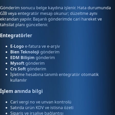
Gönderim sonucu belge kaydına işlenir. Hata durumunda
GİB veya entegratör mesajı okunur; düzeltme aynı
ekrandan yapılır. Başarılı gönderimde cari hareket ve
tahsilat planı güncellenir.
Entegratörler
E-Logo
e-fatura ve e-arşiv
Bien Teknoloji
gönderim
EDM Bilişim
gönderim
Mysoft
gönderim
Crs Soft
gönderim
İşletme hesabına tanımlı entegratör otomatik
kullanılır
İşlem anında bilgi
Cari vergi no ve unvan kontrolü
Satırda ürün KDV ve istisna özeti
Sipariş ve irsaliye bağlantısı