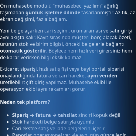
Ön muhasebe modülü “muhasebeci yazılımı” ağırlığı
taşımadan
günlük işletme dilinde
tasarlanmıştır. Az tık, az
ekran değişimi, fazla bağlam.
Yeni belge açarken cari seçimi, ürün araması ve satır girişi
aynı akışta kalır. Kayıt sırasında müşteri borç-alacak özeti,
ürünün stok ve birim bilgisi, önceki belgelerle bağlantı
otomatik gösterilir
. Böylece hem hızlı veri girersiniz hem
de karar verirken bilgi eksik kalmaz.
E-ticaret siparişi, hızlı satış fişi veya bayi portalı siparişi
onaylandığında fatura ve cari hareket
aynı veriden
üretilebilir; çift giriş yapılmaz. Muhasebe ekibi ile
operasyon ekibi aynı rakamları görür.
Neden tek platform?
Sipariş → fatura → tahsilat
zinciri kopuk değil
Stok hareketi belge satırıyla uyumlu
Cari ekstre satış ve iade belgelerini içerir
Raporlar operasyonel veriyle aynı gün güncellenir