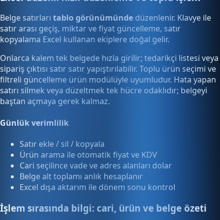
Belge satırları
tablo görünümünde
düzenlenir. Klavye ile
satır arası geçiş, miktar ve fiyat güncelleme, satır
kopyalama Excel kullanan ekiplere doğal gelir.
Onlarca kalem tek belgede hızla girilir; tedarikçi listesi veya
sipariş çıktısı satır satır yapıştırılabilir. Toplu ürün seçimi ve
filtreli güncelleme ürün modülüyle uyumludur. Hata yapan
satırı silmek veya düzeltmek tek hücre odaklıdır; belgeyi
baştan açmaya gerek kalmaz.
Günlük verimlilik
Satır ekle / sil / kopyala
Ürün arama ile otomatik fiyat ve KDV
Cari seçilince vade ve adres alanları dolar
Belge alt toplamı anlık hesaplanır
Excel dışa aktarım ile dönem sonu kontrol
İşlem sırasında bilgi: cari, ürün ve belge özeti