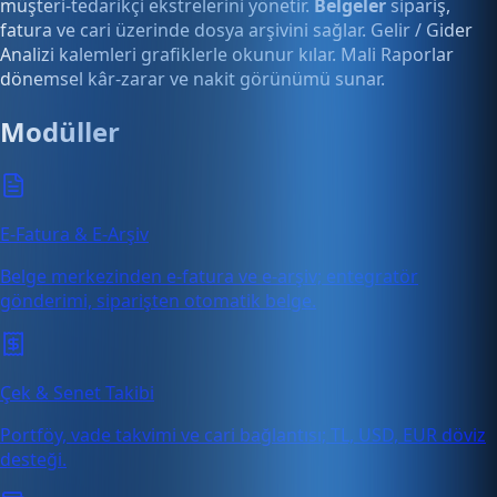
müşteri-tedarikçi ekstrelerini yönetir.
Belgeler
sipariş,
fatura ve cari üzerinde dosya arşivini sağlar. Gelir / Gider
Analizi kalemleri grafiklerle okunur kılar. Mali Raporlar
dönemsel kâr-zarar ve nakit görünümü sunar.
Modüller
E-Fatura & E-Arşiv
Belge merkezinden e-fatura ve e-arşiv; entegratör
gönderimi, siparişten otomatik belge.
Çek & Senet Takibi
Portföy, vade takvimi ve cari bağlantısı; TL, USD, EUR döviz
desteği.