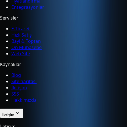
Fiyatlandırma
Entegrasyonlar
Servisler
E-Ticaret
Hızlı Satış
Bayi & Toptan
Ön Muhasebe
Web Site
Kaynaklar
Blog
Site haritası
İletişim
SSS
Hakkımızda
İletişim
İletişim