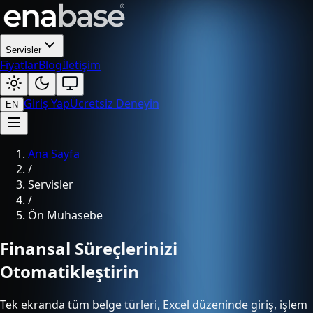
Servisler
Fiyatlar
Blog
İletişim
Giriş Yap
Ücretsiz Deneyin
EN
Ana Sayfa
/
Servisler
/
Ön Muhasebe
Finansal Süreçlerinizi
Otomatikleştirin
Tek ekranda tüm belge türleri, Excel düzeninde giriş, işlem