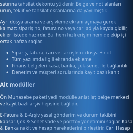
satırına tahsilat dekontu yüklenir. Belge ve not alanları
ürün, teklif ve tahsilat ekranlarına da yayılmıştır.
Ayrı dosya arama ve arşivleme ekranı açmaya gerek
kalmaz: sipariş no, fatura no veya cari adıyla kayda gidilir,
ekler listede hazırdır. Bu, hem hızlı erişim hem de ekip içi
ortak hafıza sağlar.
Sipariş, fatura, cari ve cari işlem: dosya + not
Tüm yazılımda ilgili ekranda ekleme
Finans belgeleri kasa, banka, çek-senet ile bağlantılı
Denetim ve müşteri sorularında kayıt bazlı kanıt
Alt modüller
Ön Muhasebe paketi yedi modülle anlatılır; belge merkezi
ve kayıt bazlı arşiv hepsine bağlıdır.
E-Fatura & E-Arşiv yasal gönderim ve durum takibini
kapsar. Çek & Senet vade ve portföy yönetimini sağlar. Kasa
& Banka nakit ve hesap hareketlerini birleştirir. Cari Hesap