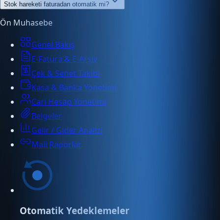
Stok hareketi faturadan otomatik mi?
Ön Muhasebe
Genel Bakış
E-Fatura & E-Arşiv
Çek & Senet Takibi
Kasa & Banka Yönetimi
Cari Hesap Yönetimi
Belgeler
Gelir / Gider Analizi
Mali Raporlar
Otomatik Yedeklemeler