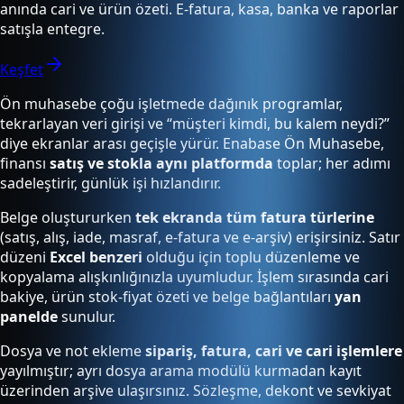
anında cari ve ürün özeti. E-fatura, kasa, banka ve raporlar
satışla entegre.
Keşfet
Ön muhasebe çoğu işletmede dağınık programlar,
tekrarlayan veri girişi ve “müşteri kimdi, bu kalem neydi?”
diye ekranlar arası geçişle yürür. Enabase Ön Muhasebe,
finansı
satış ve stokla aynı platformda
toplar; her adımı
sadeleştirir, günlük işi hızlandırır.
Belge oluştururken
tek ekranda tüm fatura türlerine
(satış, alış, iade, masraf, e-fatura ve e-arşiv) erişirsiniz. Satır
düzeni
Excel benzeri
olduğu için toplu düzenleme ve
kopyalama alışkınlığınızla uyumludur. İşlem sırasında cari
bakiye, ürün stok-fiyat özeti ve belge bağlantıları
yan
panelde
sunulur.
Dosya ve not ekleme
sipariş, fatura, cari ve cari işlemlere
yayılmıştır; ayrı dosya arama modülü kurmadan kayıt
üzerinden arşive ulaşırsınız. Sözleşme, dekont ve sevkiyat