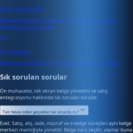
Gelir / Gider Analizi
Belgeden otomatik kalemler, grafik ve dönem kıyası;
masraf Excel düzeninde.
Mali Raporlar
Kâr-zarar, nakit akışı ve satış özeti; tek tık, Excel çıktısı.
Sık sorulan sorular
Ön muhasebe, tek ekran belge yönetimi ve satış
entegrasyonu hakkında sık sorulan sorular.
Tüm fatura türleri gerçekten tek ekranda mı?
Evet. Satış, alış, iade, masraf ve e-belge süreçleri aynı belge
merkezi mantığıyla yönetilir. Belge türü seçilir; alanlar buna