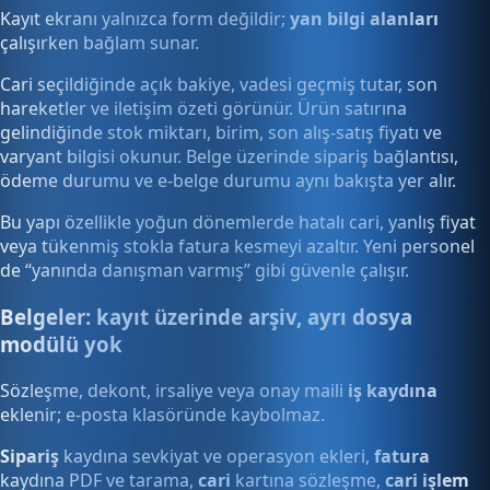
Kayıt ekranı yalnızca form değildir;
yan bilgi alanları
çalışırken bağlam sunar.
Cari seçildiğinde açık bakiye, vadesi geçmiş tutar, son
hareketler ve iletişim özeti görünür. Ürün satırına
gelindiğinde stok miktarı, birim, son alış-satış fiyatı ve
varyant bilgisi okunur. Belge üzerinde sipariş bağlantısı,
ödeme durumu ve e-belge durumu aynı bakışta yer alır.
Bu yapı özellikle yoğun dönemlerde hatalı cari, yanlış fiyat
veya tükenmiş stokla fatura kesmeyi azaltır. Yeni personel
de “yanında danışman varmış” gibi güvenle çalışır.
Belgeler: kayıt üzerinde arşiv, ayrı dosya
modülü yok
Sözleşme, dekont, irsaliye veya onay maili
iş kaydına
eklenir; e-posta klasöründe kaybolmaz.
Sipariş
kaydına sevkiyat ve operasyon ekleri,
fatura
kaydına PDF ve tarama,
cari
kartına sözleşme,
cari işlem