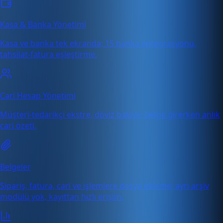
Kasa & Banka Yönetimi
Kasa ve banka tek ekranda; 15 banka entegrasyonu,
tahsilat-fatura eşleştirme.
Cari Hesap Yönetimi
Müşteri-tedarikçi ekstre, döviz bakiye; belge girerken anlık
cari özeti.
Belgeler
Sipariş, fatura, cari ve işlemlere dosya ekleme; ayrı arşiv
modülü yok, kayıttan hızlı erişim.