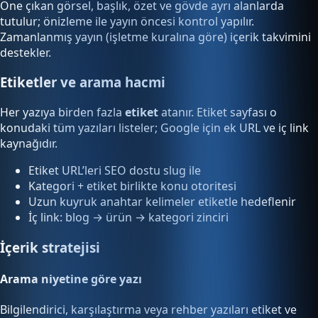
Öne çıkan görsel, başlık, özet ve gövde ayrı alanlarda
tutulur; önizleme ile yayın öncesi kontrol yapılır.
Zamanlanmış yayın (işletme kuralına göre) içerik takvimini
destekler.
Etiketler ve arama hacmi
Her yazıya birden fazla
etiket
atanır. Etiket sayfası o
konudaki tüm yazıları listeler; Google için ek URL ve iç link
kaynağıdır.
Etiket URL’leri SEO dostu slug ile
Kategori + etiket birlikte konu otoritesi
Uzun kuyruk anahtar kelimeler etiketle hedeflenir
İç link: blog → ürün → kategori zinciri
İçerik stratejisi
Arama niyetine göre yazı
Bilgilendirici, karşılaştırma veya rehber yazıları etiket ve