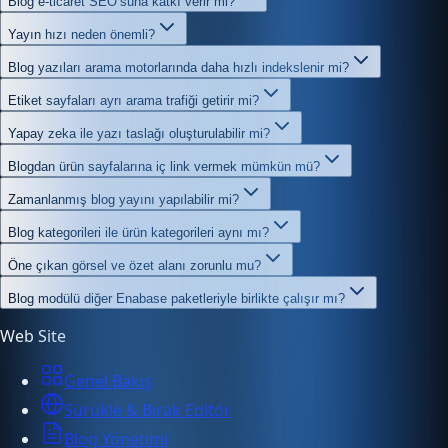
Blog e-ticaret SEO’suna katkı verir mi?
Yayın hızı neden önemli?
Blog yazıları arama motorlarında daha hızlı indekslenir mi?
Etiket sayfaları ayrı arama trafiği getirir mi?
Yapay zeka ile yazı taslağı oluşturulabilir mi?
Blogdan ürün sayfalarına iç link vermek mümkün mü?
Zamanlanmış blog yayını yapılabilir mi?
Blog kategorileri ile ürün kategorileri aynı mı?
Öne çıkan görsel ve özet alanı zorunlu mu?
Blog modülü diğer Enabase paketleriyle birlikte çalışır mı?
Web Site
Genel Bakış
Sürükle & Bırak Editör
Blog Yönetimi