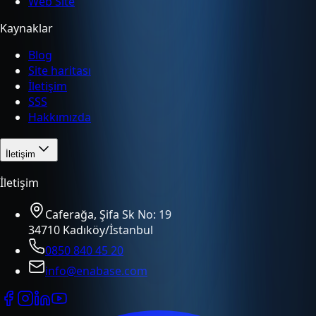
Web Site
Kaynaklar
Blog
Site haritası
İletişim
SSS
Hakkımızda
İletişim
İletişim
Caferağa, Şifa Sk No: 19
34710 Kadıköy/İstanbul
0850 840 45 20
info@enabase.com