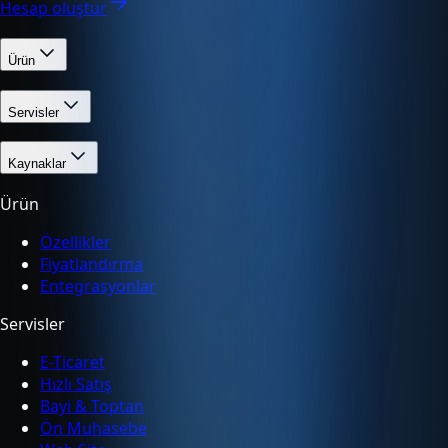
Hesap oluştur
Ürün
Servisler
Kaynaklar
Ürün
Özellikler
Fiyatlandırma
Entegrasyonlar
Servisler
E-Ticaret
Hızlı Satış
Bayi & Toptan
Ön Muhasebe