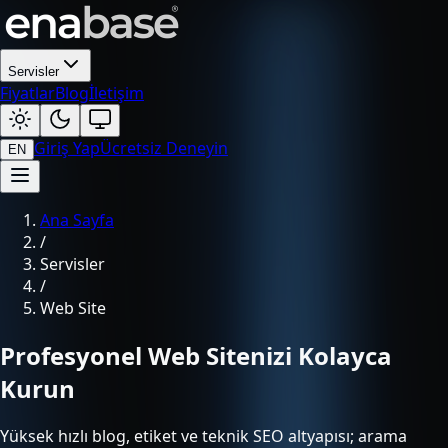
Servisler
Fiyatlar
Blog
İletişim
Giriş Yap
Ücretsiz Deneyin
EN
Ana Sayfa
/
Servisler
/
Web Site
Profesyonel Web Sitenizi Kolayca
Kurun
Yüksek hızlı blog, etiket ve teknik SEO altyapısı; arama