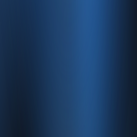
Özellikler
Fiyatlandırma
Entegrasyonlar
Servisler
E-Ticaret
Hızlı Satış
Bayi & Toptan
Ön Muhasebe
Web Site
Kaynaklar
Blog
Site haritası
İletişim
SSS
Hakkımızda