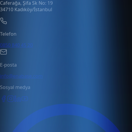
Caferağa, Şifa Sk No: 19
34710 Kadıköy/İstanbul
Telefon
0850 840 45 20
E-posta
info@enabase.com
Sosyal medya