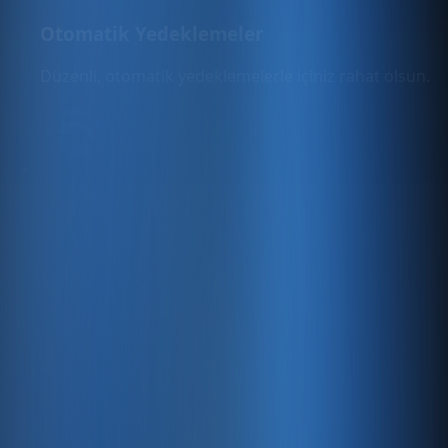
Otomatik Yedeklemeler
Düzenli, otomatik yedeklemelerle içiniz rahat olsun.
Ücretsiz Güncellemeler
Çevrimiçi satış yapmanıza yardımcı olmak ve dijital
varlığınızı daha da geliştirmek için
yararlanabileceğiniz yeni ücretsiz özellikleri sürekli
olarak ekliyoruz.