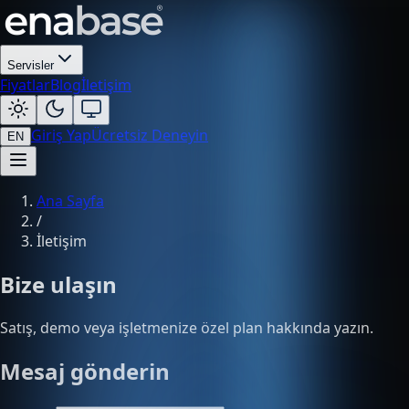
Servisler
Fiyatlar
Blog
İletişim
Giriş Yap
Ücretsiz Deneyin
EN
Ana Sayfa
/
İletişim
Bize ulaşın
Satış, demo veya işletmenize özel plan hakkında yazın.
Mesaj gönderin