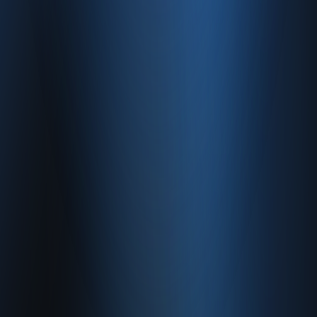
İletişim
İletişim
Caferağa, Şifa Sk No: 19
34710 Kadıköy/İstanbul
0850 840 45 20
info@enabase.com