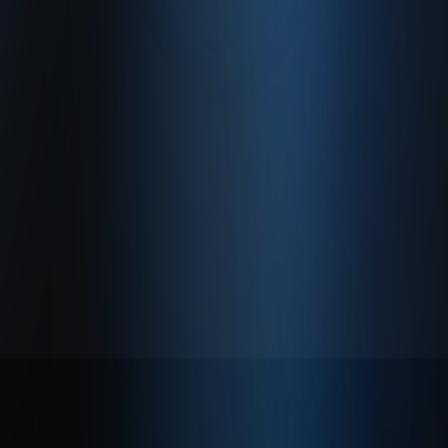
Hakkımızda
Gizlilik Politikası
Kullanım Sözleşmesi
© 2026 Enabase Tüm Hakları Saklıdır.