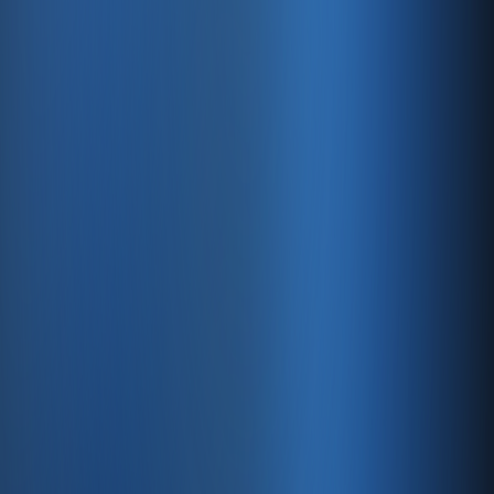
Üst Düzey Güvenlik
128 bit SSL şifreleme, kritik verilerinizin her zaman
güvende olmasını sağlar.
Hızlı Sunucular
Hızlı ve PCI uyumlu e-ticaret barındırma sunuyoruz.
E-ticaret ve ön muhasebe tek
platformda
30 gün ücretsiz deneyin · Kredi kartı gerekmez · Tüm