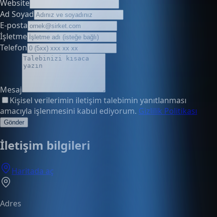
Website
Ad Soyad
E-posta
İşletme
Telefon
Mesaj
Kişisel verilerimin iletişim talebimin yanıtlanması
amacıyla işlenmesini kabul ediyorum.
Gizlilik Politikası
Gönder
İletişim bilgileri
Haritada aç
Adres