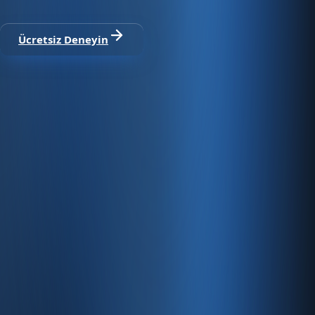
modüller dahil
Ücretsiz Deneyin
Satıştan tahsilata, tek platform.
Pazaryeri, web mağaza, kasa ve bayi kanallarınızı stok, cari,
e-fatura ve Enabase Online ile aynı panelde yönetin.
Hesap oluştur
Ürün
Servisler
Kaynaklar
Ürün