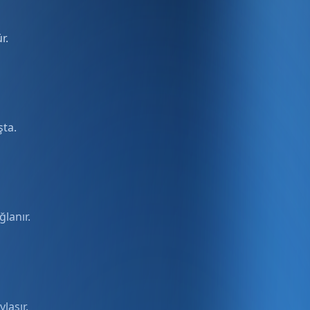
r.
şta.
ğlanır.
laşır.