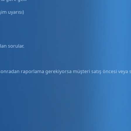
şim uyarısı)
an sorular.
onradan raporlama gerekiyorsa müşteri satış öncesi veya s