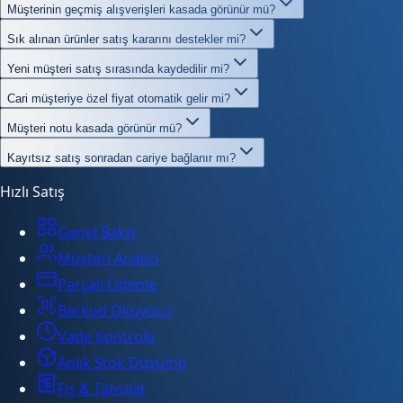
Müşterinin geçmiş alışverişleri kasada görünür mü?
Sık alınan ürünler satış kararını destekler mi?
Yeni müşteri satış sırasında kaydedilir mi?
Cari müşteriye özel fiyat otomatik gelir mi?
Müşteri notu kasada görünür mü?
Kayıtsız satış sonradan cariye bağlanır mı?
Hızlı Satış
Genel Bakış
Müşteri Analizi
Parçalı Ödeme
Barkod Okuyucu
Vade Kontrolü
Anlık Stok Düşümü
Fiş & Tahsilat