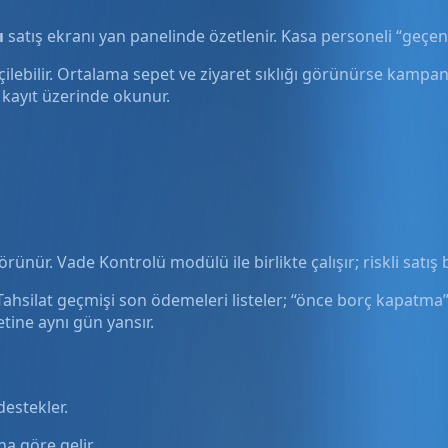
ı
satış ekranı yan panelinde özetlenir. Kasa personeli “geçe
 geçilebilir. Ortalama sepet ve ziyaret sıklığı görünürse kamp
ı kayıt üzerinde okunur.
rünür. Vade Kontrolü modülü ile birlikte çalışır; riskli satış bil
r. Tahsilat geçmişi son ödemeleri listeler; “önce borç kapatm
etine aynı gün yansır.
estekler.
una göre gelir