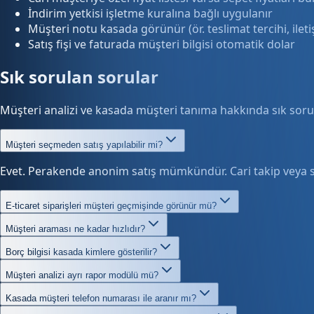
İndirim yetkisi işletme kuralına bağlı uygulanır
Müşteri notu kasada görünür (ör. teslimat tercihi, ileti
Satış fişi ve faturada müşteri bilgisi otomatik dolar
Sık sorulan sorular
Müşteri analizi ve kasada müşteri tanıma hakkında sık sorul
Müşteri seçmeden satış yapılabilir mi?
Evet. Perakende anonim satış mümkündür. Cari takip veya s
E-ticaret siparişleri müşteri geçmişinde görünür mü?
Müşteri araması ne kadar hızlıdır?
Borç bilgisi kasada kimlere gösterilir?
Müşteri analizi ayrı rapor modülü mü?
Kasada müşteri telefon numarası ile aranır mı?