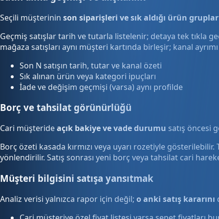
Seçili müşterinin
son siparişleri ve sık aldığı ürün gruplar
Geçmiş satışlar tarih ve tutarla listelenir; detaya tek tıkla
mağaza satışları aynı müşteri kartında birleşir; kanal ayrım
Son N satışın tarih, tutar ve kanal özeti
Sık alınan ürün veya kategori ipuçları
İade ve değişim geçmişi (varsa) aynı profilde
Borç ve tahsilat görünürlüğü
Cari müşteride
açık bakiye ve vade durumu
satış öncesi gö
Borç özeti kasada kırmızı veya uyarı rozetiyle gösterilebili
yönlendirilir. Satış sonrası yeni borç veya tahsilat cari harek
Müşteri bilgisini satışa yansıtmak
Analiz verisi yalnızca rapor için değil;
o anki satış kararını
d
Cari müşteriye özel fiyat listesi varsa sepet fiyatları b