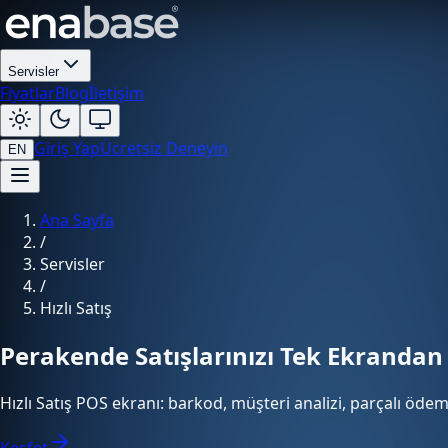
Servisler
Fiyatlar
Blog
İletişim
Giriş Yap
Ücretsiz Deneyin
EN
Ana Sayfa
/
Servisler
/
Hızlı Satış
Perakende Satışlarınızı Tek Ekrandan
Hızlı Satış POS ekranı: barkod, müşteri analizi, parçalı öde
Keşfet