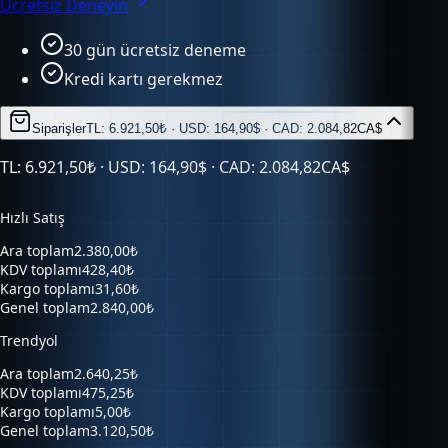
30 gün ücretsiz deneme
Kredi kartı gerekmez
Siparişler
TL: 6.921,50₺ · USD: 164,90$ · CAD: 2.084,82CA$
TL: 6.921,50₺ · USD: 164,90$ · CAD: 2.084,82CA$
Hızlı Satış
Ara toplam
2.380,00₺
KDV toplamı
428,40₺
Kargo toplamı
31,60₺
Genel toplam
2.840,00₺
Trendyol
Ara toplam
2.640,25₺
KDV toplamı
475,25₺
Kargo toplamı
5,00₺
Genel toplam
3.120,50₺
Hepsiburada