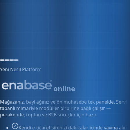
5 aktif oturum
Yeni Nesil Platform
online
Mağazanız, bayi ağınız ve ön muhasebe tek panelde. Servis
tabanlı mimariyle modüller birbirine bağlı çalışır —
perakende, toptan ve B2B süreçler için hazır.
Kendi e-ticaret sitenizi dakikalar içinde yayına alın
Bayi ve toptan fiyatlarını tek panelden yönetin
Siparişten faturaya kesintisiz akış
Keşfet