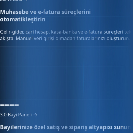
2.0
Finans →
Muhasebe ve e-fatura süreçlerini
otomatikleştirin
Gelir-gider, cari hesap, kasa-banka ve e-fatura süreçleri tek
akışta. Manuel veri girişi olmadan faturalarınızı oluşturun.
Kasa & banka
324.180,50₺
3 kasa · 2 banka hesabı
3.0
Bayi Paneli →
Bayilerinize özel satış ve sipariş altyapısı sunun
Özel fiyat listeleri, toplu sipariş onayı ve bayi portalını tek