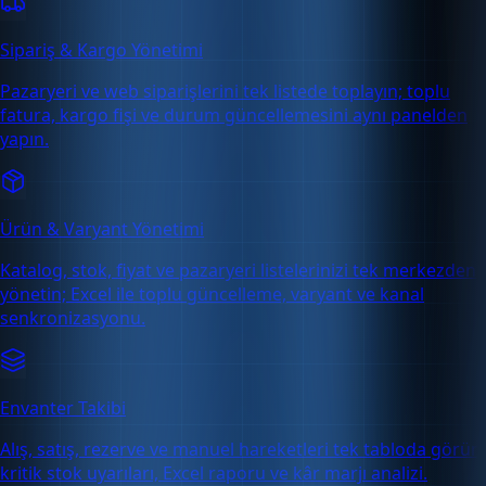
Sipariş & Kargo Yönetimi
Pazaryeri ve web siparişlerini tek listede toplayın; toplu
fatura, kargo fişi ve durum güncellemesini aynı panelden
yapın.
Ürün & Varyant Yönetimi
Katalog, stok, fiyat ve pazaryeri listelerinizi tek merkezden
yönetin; Excel ile toplu güncelleme, varyant ve kanal
senkronizasyonu.
Envanter Takibi
Alış, satış, rezerve ve manuel hareketleri tek tabloda görün;
kritik stok uyarıları, Excel raporu ve kâr marjı analizi.