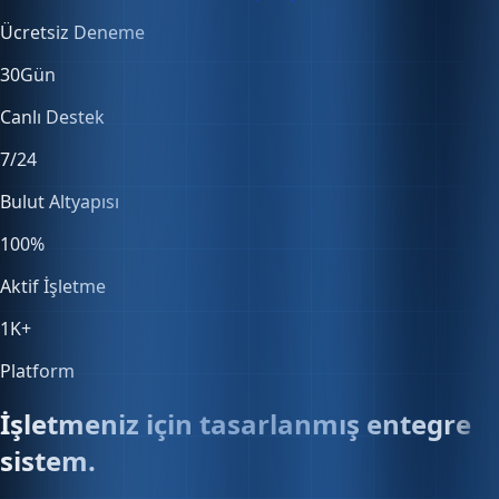
30
Gün
Canlı Destek
7/24
Bulut Altyapısı
100
%
Aktif İşletme
1K
+
Platform
İşletmeniz için tasarlanmış entegre
sistem.
Satıştan muhasebeye, stoktan entegrasyonlara — her