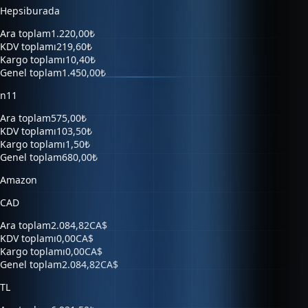
Ara toplam
1.220,00₺
KDV toplamı
219,60₺
Kargo toplamı
10,40₺
Genel toplam
1.450,00₺
n11
Ara toplam
575,00₺
KDV toplamı
103,50₺
Kargo toplamı
1,50₺
Genel toplam
680,00₺
Amazon
CAD
Ara toplam
2.084,82CA$
KDV toplamı
0,00CA$
Kargo toplamı
0,00CA$
Genel toplam
2.084,82CA$
TL
Ara toplam
6.921,50₺
KDV toplamı
0,00₺