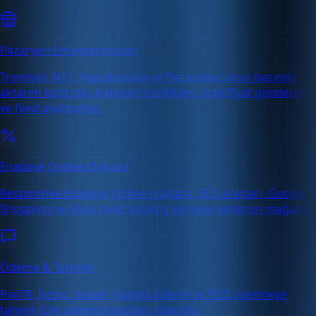
Pazaryeri Entegrasyonları
Trendyol, N11, Hepsiburada ve Pazarama: ürün bazında
aktarım kontrolü, kategori özellikleri, stok/fiyat gönderimi
ve feed anahtarları.
Enabase Online Mağaza
Responsive Enabase Online mağaza, SEO araçları, Google
Shopping ve Meta feed; katalog verisiyle senkron mağaza.
Ödeme & Tahsilat
PayTR, İyzico, havale, kapıda ödeme ve POS; işletmeye
tanımlı tüm ödeme kanalları siparişte.
Ücretsiz Deneme