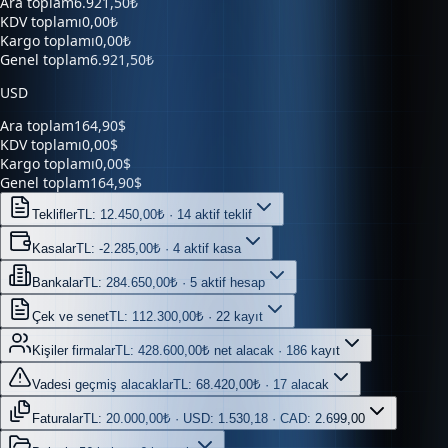
Kargo toplamı
0,00₺
Genel toplam
6.921,50₺
USD
Ara toplam
164,90$
KDV toplamı
0,00$
Kargo toplamı
0,00$
Genel toplam
164,90$
Teklifler
TL: 12.450,00₺ · 14 aktif teklif
Kasalar
TL: -2.285,00₺ · 4 aktif kasa
Bankalar
TL: 284.650,00₺ · 5 aktif hesap
Çek ve senet
TL: 112.300,00₺ · 22 kayıt
Kişiler firmalar
TL: 428.600,00₺ net alacak · 186 kayıt
Vadesi geçmiş alacaklar
TL: 68.420,00₺ · 17 alacak
Faturalar
TL: 20.000,00₺ · USD: 1.530,18 · CAD: 2.699,00
Belgeler
56 belge · 6 kaynak