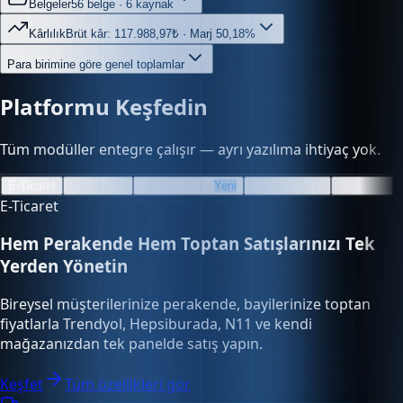
Kârlılık
Brüt kâr: 117.988,97₺ · Marj 50,18%
Para birimine göre genel toplamlar
Platformu Keşfedin
Tüm modüller entegre çalışır — ayrı yazılıma ihtiyaç yok.
E-Ticaret
Hızlı Satış
Bayi & Toptan
Yeni
Ön Muhasebe
Web Site
E-Ticaret
Hem Perakende Hem Toptan Satışlarınızı Tek
Yerden Yönetin
Bireysel müşterilerinize perakende, bayilerinize toptan
fiyatlarla Trendyol, Hepsiburada, N11 ve kendi
mağazanızdan tek panelde satış yapın.
Keşfet
Tüm özellikleri gör