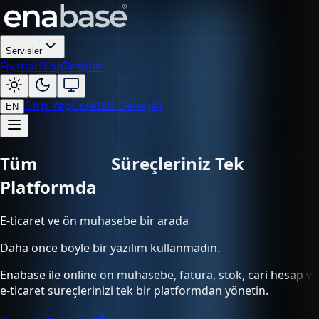
Servisler
Fiyatlar
Blog
İletişim
Giriş Yap
Ücretsiz Deneyin
EN
Tüm
Süreçleriniz Tek Platformda
E-ticaret ve ön muhasebe bir arada
Daha önce böyle bir yazılım kullanmadın.
Enabase ile online ön muhasebe, fatura, stok, cari hesap ve
e-ticaret süreçlerinizi tek bir platformdan yönetin.
Ücretsiz Deneyin