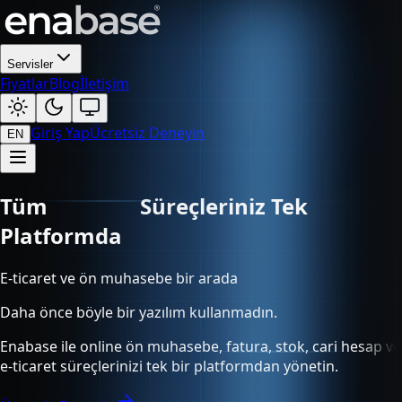
Servisler
Fiyatlar
Blog
İletişim
Giriş Yap
Ücretsiz Deneyin
EN
Tüm
Süreçleriniz Tek Platformda
E-ticaret ve ön muhasebe bir arada
Daha önce böyle bir yazılım kullanmadın.
Enabase ile online ön muhasebe, fatura, stok, cari hesap ve
e-ticaret süreçlerinizi tek bir platformdan yönetin.
Ücretsiz Deneyin