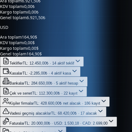
Kargo toplamı
0,00₺
Genel toplam
6.921,50₺
USD
Ara toplam
164,90$
KDV toplamı
0,00$
Kargo toplamı
0,00$
Genel toplam
164,90$
Teklifler
TL: 12.450,00₺ · 14 aktif teklif
Kasalar
TL: -2.285,00₺ · 4 aktif kasa
Bankalar
TL: 284.650,00₺ · 5 aktif hesap
Çek ve senet
TL: 112.300,00₺ · 22 kayıt
Kişiler firmalar
TL: 428.600,00₺ net alacak · 186 kayıt
Vadesi geçmiş alacaklar
TL: 68.420,00₺ · 17 alacak
Faturalar
TL: 20.000,00₺ · USD: 1.530,18 · CAD: 2.699,00
Belgeler
56 belge · 6 kaynak