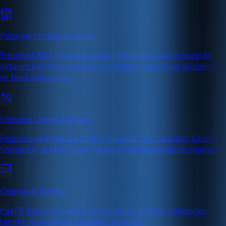
Pazaryeri Entegrasyonları
Trendyol, N11, Hepsiburada ve Pazarama: ürün bazında
aktarım kontrolü, kategori özellikleri, stok/fiyat gönderimi
ve feed anahtarları.
Enabase Online Mağaza
Responsive Enabase Online mağaza, SEO araçları, Google
Shopping ve Meta feed; katalog verisiyle senkron mağaza.
Ödeme & Tahsilat
PayTR, İyzico, havale, kapıda ödeme ve POS; işletmeye
tanımlı tüm ödeme kanalları siparişte.
Ücretsiz Deneme