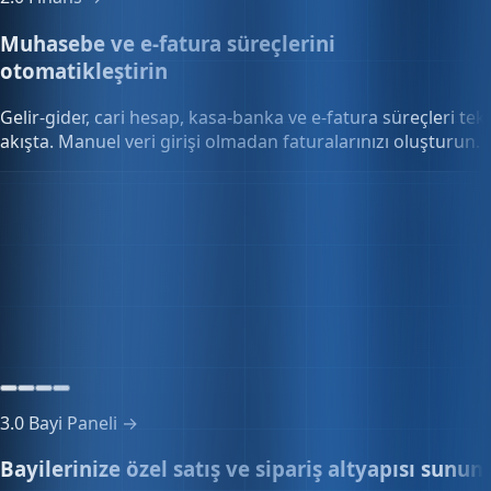
2.0
Finans →
Muhasebe ve e-fatura süreçlerini
otomatikleştirin
Gelir-gider, cari hesap, kasa-banka ve e-fatura süreçleri tek
akışta. Manuel veri girişi olmadan faturalarınızı oluşturun.
Kasa & banka
-8.930,15₺
3 kasa · 2 banka hesabı
3.0
Bayi Paneli →
Bayilerinize özel satış ve sipariş altyapısı sunun
Özel fiyat listeleri, toplu sipariş onayı ve bayi portalını tek