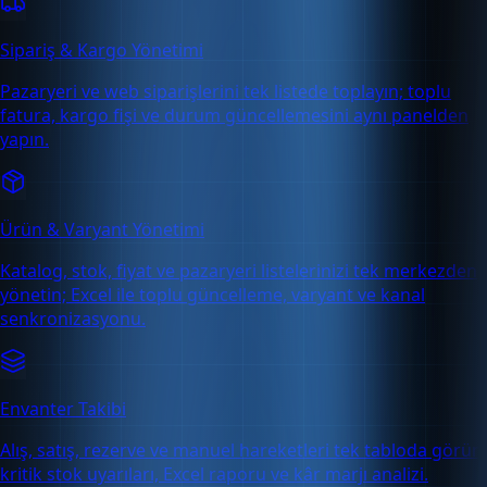
Sipariş & Kargo Yönetimi
Pazaryeri ve web siparişlerini tek listede toplayın; toplu
fatura, kargo fişi ve durum güncellemesini aynı panelden
yapın.
Ürün & Varyant Yönetimi
Katalog, stok, fiyat ve pazaryeri listelerinizi tek merkezden
yönetin; Excel ile toplu güncelleme, varyant ve kanal
senkronizasyonu.
Envanter Takibi
Alış, satış, rezerve ve manuel hareketleri tek tabloda görün;
kritik stok uyarıları, Excel raporu ve kâr marjı analizi.