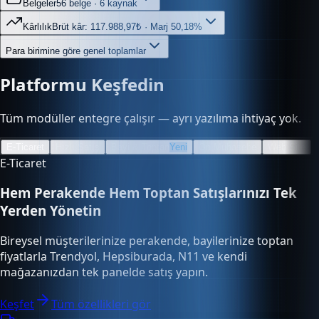
Kârlılık
Brüt kâr: 117.988,97₺ · Marj 50,18%
Para birimine göre genel toplamlar
Platformu Keşfedin
Tüm modüller entegre çalışır — ayrı yazılıma ihtiyaç yok.
E-Ticaret
Hızlı Satış
Bayi & Toptan
Yeni
Ön Muhasebe
Web Site
E-Ticaret
Hem Perakende Hem Toptan Satışlarınızı Tek
Yerden Yönetin
Bireysel müşterilerinize perakende, bayilerinize toptan
fiyatlarla Trendyol, Hepsiburada, N11 ve kendi
mağazanızdan tek panelde satış yapın.
Keşfet
Tüm özellikleri gör