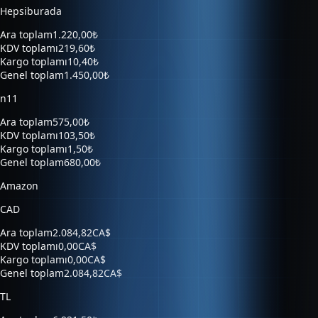
Ara toplam
1.220,00₺
KDV toplamı
219,60₺
Kargo toplamı
10,40₺
Genel toplam
1.450,00₺
n11
Ara toplam
575,00₺
KDV toplamı
103,50₺
Kargo toplamı
1,50₺
Genel toplam
680,00₺
Amazon
CAD
Ara toplam
2.084,82CA$
KDV toplamı
0,00CA$
Kargo toplamı
0,00CA$
Genel toplam
2.084,82CA$
TL
Ara toplam
6.921,50₺
KDV toplamı
0,00₺