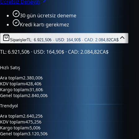
30 gün ücretsiz deneme
Kredi kartı gerekmez
Siparişler
TL: 6.921,50₺ · USD: 164,90$ · CAD: 2.084,82CA$
TL: 6.921,50₺ · USD: 164,90$ · CAD: 2.084,82CA$
Hızlı Satış
Ara toplam
2.380,00₺
KDV toplamı
428,40₺
Kargo toplamı
31,60₺
Genel toplam
2.840,00₺
Trendyol
Ara toplam
2.640,25₺
KDV toplamı
475,25₺
Kargo toplamı
5,00₺
Genel toplam
3.120,50₺
Hepsiburada