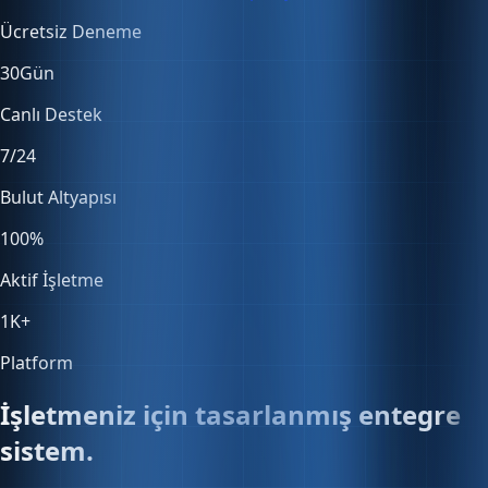
30
Gün
Canlı Destek
7/24
Bulut Altyapısı
100
%
Aktif İşletme
1K
+
Platform
İşletmeniz için tasarlanmış entegre
sistem.
Satıştan muhasebeye, stoktan entegrasyonlara — her