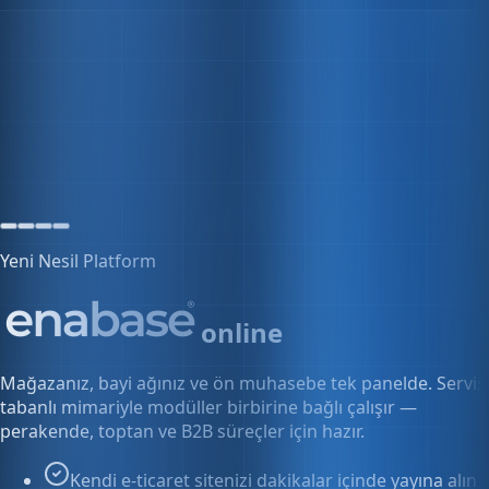
0 kullanıcı
5 aktif oturum
Yeni Nesil Platform
online
Mağazanız, bayi ağınız ve ön muhasebe tek panelde. Servis
tabanlı mimariyle modüller birbirine bağlı çalışır —
perakende, toptan ve B2B süreçler için hazır.
Kendi e-ticaret sitenizi dakikalar içinde yayına alın
Bayi ve toptan fiyatlarını tek panelden yönetin
Siparişten faturaya kesintisiz akış
Keşfet