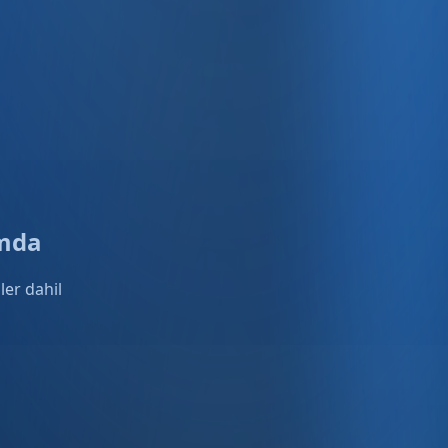
rmda
ler dahil