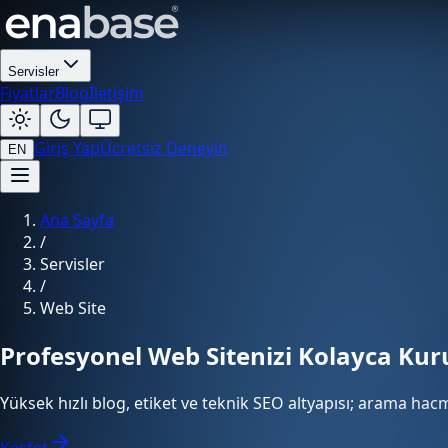
Servisler
Fiyatlar
Blog
İletişim
Giriş Yap
Ücretsiz Deneyin
EN
Ana Sayfa
/
Servisler
/
Web Site
Profesyonel Web Sitenizi Kolayca Ku
Yüksek hızlı blog, etiket ve teknik SEO altyapısı; arama hac
Keşfet