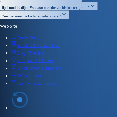
İlgili modülü diğer Enabase paketleriyle birlikte çalışır mı?
Yeni personel ne kadar sürede öğrenir?
Web Site
Genel Bakış
Sürükle & Bırak Editör
Blog Yönetimi
Kategori & Filtreler
Mobil Uyumlu Tasarım
SEO Araçları
Özel Alan Adı Desteği