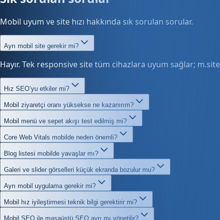
Mobil uyum ve site hızı hakkında sık sorulan sorular.
Ayrı mobil site gerekir mi?
Hayır. Tek responsive site tüm cihazlara uyum sağlar; m.site 
Hız SEO’yu etkiler mi?
Mobil ziyaretçi oranı yüksekse ne kazanırım?
Mobil menü ve sepet akışı test edilmiş mi?
Core Web Vitals mobilde neden önemli?
Blog listesi mobilde yavaşlar mı?
Galeri ve slider görselleri küçük ekranda bozulur mu?
Ayrı mobil uygulama gerekir mi?
Mobil hız iyileştirmesi teknik bilgi gerektirir mi?
Mobil SEO ile masaüstü SEO ayrı mı yönetilir?