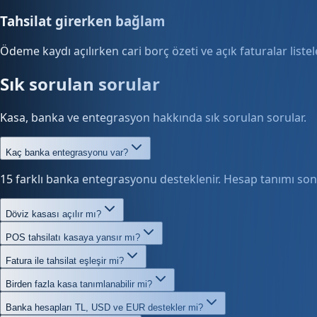
Tahsilat girerken bağlam
Ödeme kaydı açılırken cari borç özeti ve açık faturalar listel
Sık sorulan sorular
Kasa, banka ve entegrasyon hakkında sık sorulan sorular.
Kaç banka entegrasyonu var?
15 farklı banka entegrasyonu desteklenir. Hesap tanımı sonr
Döviz kasası açılır mı?
POS tahsilatı kasaya yansır mı?
Fatura ile tahsilat eşleşir mi?
Birden fazla kasa tanımlanabilir mi?
Banka hesapları TL, USD ve EUR destekler mi?