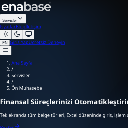
Servisler
Fiyatlar
Blog
İletişim
Giriş Yap
Ücretsiz Deneyin
EN
Ana Sayfa
/
Servisler
/
Ön Muhasebe
Finansal Süreçlerinizi Otomatikleştiri
Tek ekranda tüm belge türleri, Excel düzeninde giriş, işlem a
Keşfet