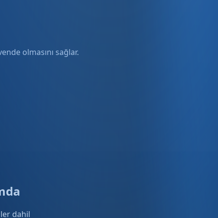
üvende olmasını sağlar.
rmda
ler dahil