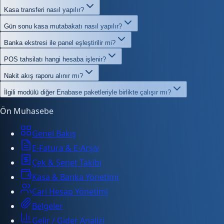
Kasa transferi nasıl yapılır?
Gün sonu kasa mutabakatı nasıl yapılır?
Banka ekstresi ile panel eşleştirilir mi?
POS tahsilatı hangi hesaba işlenir?
Nakit akış raporu alınır mı?
İlgili modülü diğer Enabase paketleriyle birlikte çalışır mı?
Ön Muhasebe
Genel Bakış
E-Fatura & E-Arşiv
Çek & Senet Takibi
Kasa & Banka Yönetimi
Cari Hesap Yönetimi
Belgeler
Gelir / Gider Analizi