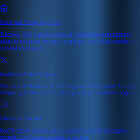
Pazaryeri Entegrasyonları
Trendyol, N11, Hepsiburada ve Pazarama: ürün bazında
aktarım kontrolü, kategori özellikleri, stok/fiyat gönderimi
ve feed anahtarları.
Enabase Online Mağaza
Responsive Enabase Online mağaza, SEO araçları, Google
Shopping ve Meta feed; katalog verisiyle senkron mağaza.
Ödeme & Tahsilat
PayTR, İyzico, havale, kapıda ödeme ve POS; işletmeye
tanımlı tüm ödeme kanalları siparişte.
Ücretsiz Deneme