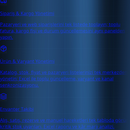
Sipariş & Kargo Yönetimi
Pazaryeri ve web siparişlerini tek listede toplayın; toplu
fatura, kargo fişi ve durum güncellemesini aynı panelden
yapın.
Ürün & Varyant Yönetimi
Katalog, stok, fiyat ve pazaryeri listelerinizi tek merkezden
yönetin; Excel ile toplu güncelleme, varyant ve kanal
senkronizasyonu.
Envanter Takibi
Alış, satış, rezerve ve manuel hareketleri tek tabloda görün;
kritik stok uyarıları, Excel raporu ve kâr marjı analizi.