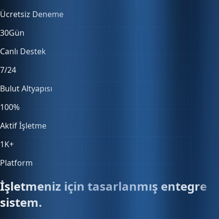
30
Gün
Canlı Destek
7/24
Bulut Altyapısı
100
%
Aktif İşletme
1K
+
Platform
İşletmeniz için tasarlanmış entegre
sistem.
Satıştan muhasebeye, stoktan entegrasyonlara — her