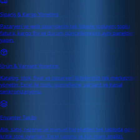
Sipariş & Kargo Yönetimi
Pazaryeri ve web siparişlerini tek listede toplayın; toplu
fatura, kargo fişi ve durum güncellemesini aynı panelden
yapın.
Ürün & Varyant Yönetimi
Katalog, stok, fiyat ve pazaryeri listelerinizi tek merkezden
yönetin; Excel ile toplu güncelleme, varyant ve kanal
senkronizasyonu.
Envanter Takibi
Alış, satış, rezerve ve manuel hareketleri tek tabloda görün;
kritik stok uyarıları, Excel raporu ve kâr marjı analizi.