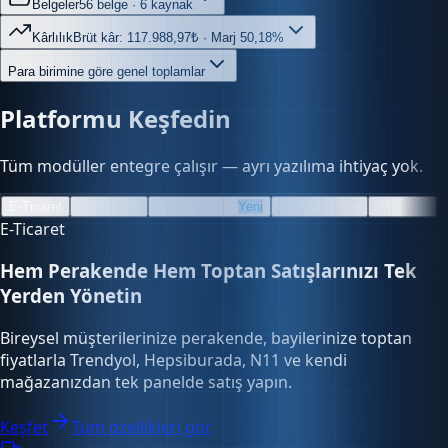
Kârlılık
Brüt kâr: 117.988,97₺ · Marj 50,18%
Para birimine göre genel toplamlar
Platformu Keşfedin
Tüm modüller entegre çalışır — ayrı yazılıma ihtiyaç yok.
E-Ticaret
Hızlı Satış
Bayi & Toptan
Yeni
Ön Muhasebe
Web Site
E-Ticaret
Hem Perakende Hem Toptan Satışlarınızı Tek
Yerden Yönetin
Bireysel müşterilerinize perakende, bayilerinize toptan
fiyatlarla Trendyol, Hepsiburada, N11 ve kendi
mağazanızdan tek panelde satış yapın.
Keşfet
Tüm özellikleri gör