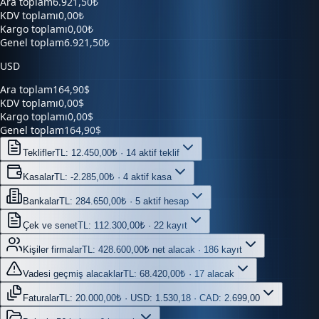
Kargo toplamı
0,00₺
Genel toplam
6.921,50₺
USD
Ara toplam
164,90$
KDV toplamı
0,00$
Kargo toplamı
0,00$
Genel toplam
164,90$
Teklifler
TL: 12.450,00₺ · 14 aktif teklif
Kasalar
TL: -2.285,00₺ · 4 aktif kasa
Bankalar
TL: 284.650,00₺ · 5 aktif hesap
Çek ve senet
TL: 112.300,00₺ · 22 kayıt
Kişiler firmalar
TL: 428.600,00₺ net alacak · 186 kayıt
Vadesi geçmiş alacaklar
TL: 68.420,00₺ · 17 alacak
Faturalar
TL: 20.000,00₺ · USD: 1.530,18 · CAD: 2.699,00
Belgeler
56 belge · 6 kaynak