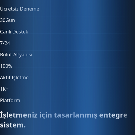
30
Gün
Canlı Destek
7/24
Bulut Altyapısı
100
%
Aktif İşletme
1K
+
Platform
İşletmeniz için tasarlanmış entegre
sistem.
Satıştan muhasebeye, stoktan entegrasyonlara — her