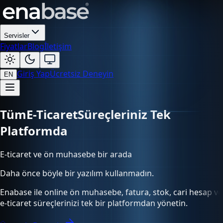
Servisler
Fiyatlar
Blog
İletişim
Giriş Yap
Ücretsiz Deneyin
EN
Tüm
Süreçleriniz Tek Platformda
E-ticaret ve ön muhasebe bir arada
Daha önce böyle bir yazılım kullanmadın.
Enabase ile online ön muhasebe, fatura, stok, cari hesap ve
e-ticaret süreçlerinizi tek bir platformdan yönetin.
Ücretsiz Deneyin