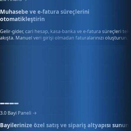
Muhasebe ve e-fatura süreçlerini
otomatikleştirin
Gelir-gider, cari hesap, kasa-banka ve e-fatura süreçleri tek
akışta. Manuel veri girişi olmadan faturalarınızı oluşturun.
E-Fatura & E-Arşiv
EFT2026001842
E-Arşiv · E-Fatura entegrasyonu aktif
Gönderildi
3.0
Bayi Paneli →
Bayilerinize özel satış ve sipariş altyapısı sunun
Özel fiyat listeleri, toplu sipariş onayı ve bayi portalını tek