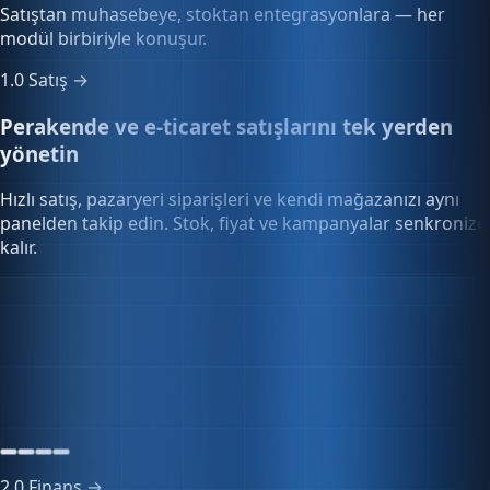
modül birbiriyle konuşur.
1.0
Satış →
Perakende ve e-ticaret satışlarını tek yerden
yönetin
Hızlı satış, pazaryeri siparişleri ve kendi mağazanızı aynı
panelden takip edin. Stok, fiyat ve kampanyalar senkronize
kalır.
Hızlı Satış POS
0,00₺
3 ürün · Perakende
2.0
Finans →