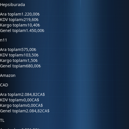
Ara toplam
1.220,00₺
KDV toplamı
219,60₺
Kargo toplamı
10,40₺
Genel toplam
1.450,00₺
n11
Ara toplam
575,00₺
KDV toplamı
103,50₺
Kargo toplamı
1,50₺
Genel toplam
680,00₺
Amazon
CAD
Ara toplam
2.084,82CA$
KDV toplamı
0,00CA$
Kargo toplamı
0,00CA$
Genel toplam
2.084,82CA$
TL
Ara toplam
6.921,50₺
KDV toplamı
0,00₺