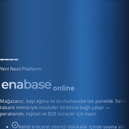
Stok uyarıları
0 ürün
Kritik seviye altında
Uyarı
Yeni Nesil Platform
online
Mağazanız, bayi ağınız ve ön muhasebe tek panelde. Servis
tabanlı mimariyle modüller birbirine bağlı çalışır —
perakende, toptan ve B2B süreçler için hazır.
Kendi e-ticaret sitenizi dakikalar içinde yayına alın
Bayi ve toptan fiyatlarını tek panelden yönetin