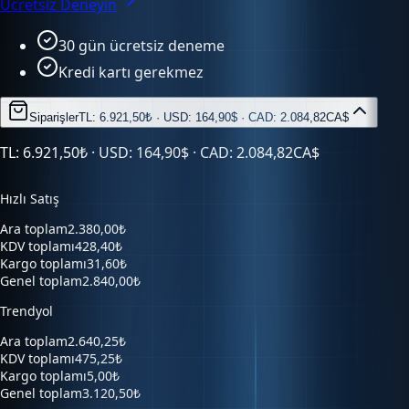
30 gün ücretsiz deneme
Kredi kartı gerekmez
Siparişler
TL: 6.921,50₺ · USD: 164,90$ · CAD: 2.084,82CA$
TL: 6.921,50₺ · USD: 164,90$ · CAD: 2.084,82CA$
Hızlı Satış
Ara toplam
2.380,00₺
KDV toplamı
428,40₺
Kargo toplamı
31,60₺
Genel toplam
2.840,00₺
Trendyol
Ara toplam
2.640,25₺
KDV toplamı
475,25₺
Kargo toplamı
5,00₺
Genel toplam
3.120,50₺
Hepsiburada