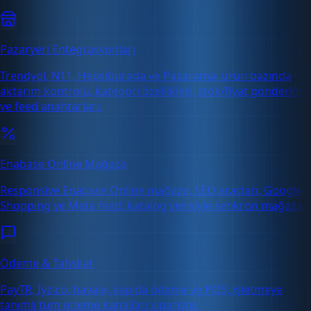
Pazaryeri Entegrasyonları
Trendyol, N11, Hepsiburada ve Pazarama: ürün bazında
aktarım kontrolü, kategori özellikleri, stok/fiyat gönderimi
ve feed anahtarları.
Enabase Online Mağaza
Responsive Enabase Online mağaza, SEO araçları, Google
Shopping ve Meta feed; katalog verisiyle senkron mağaza.
Ödeme & Tahsilat
PayTR, İyzico, havale, kapıda ödeme ve POS; işletmeye
tanımlı tüm ödeme kanalları siparişte.
Ücretsiz Deneme