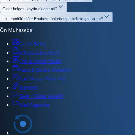
Gider belgesi kayda eklenir mi?
İlgili modülü diğer Enabase paketleriyle birlikte çalışır mı?
Ön Muhasebe
Genel Bakış
E-Fatura & E-Arşiv
Çek & Senet Takibi
Kasa & Banka Yönetimi
Cari Hesap Yönetimi
Belgeler
Gelir / Gider Analizi
Mali Raporlar