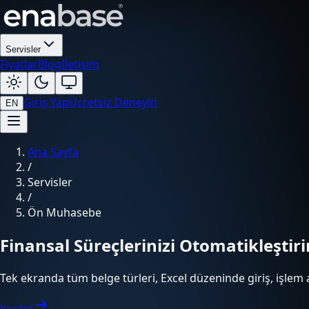
Servisler
Fiyatlar
Blog
İletişim
Giriş Yap
Ücretsiz Deneyin
EN
Ana Sayfa
/
Servisler
/
Ön Muhasebe
Finansal Süreçlerinizi Otomatikleştiri
Tek ekranda tüm belge türleri, Excel düzeninde giriş, işlem a
Keşfet