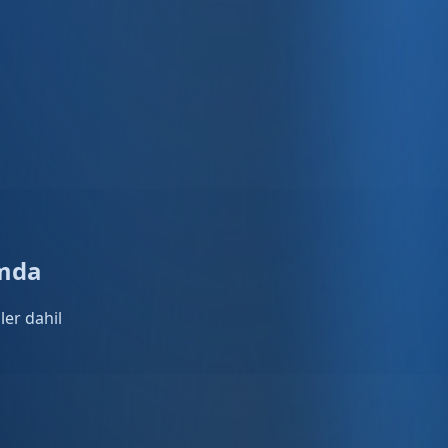
rmda
ler dahil