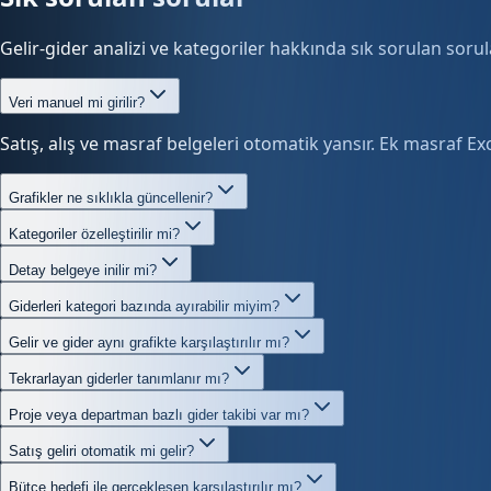
Gelir-gider analizi ve kategoriler hakkında sık sorulan sorul
Veri manuel mi girilir?
Satış, alış ve masraf belgeleri otomatik yansır. Ek masraf Excel
Grafikler ne sıklıkla güncellenir?
Kategoriler özelleştirilir mi?
Detay belgeye inilir mi?
Giderleri kategori bazında ayırabilir miyim?
Gelir ve gider aynı grafikte karşılaştırılır mı?
Tekrarlayan giderler tanımlanır mı?
Proje veya departman bazlı gider takibi var mı?
Satış geliri otomatik mi gelir?
Bütçe hedefi ile gerçekleşen karşılaştırılır mı?