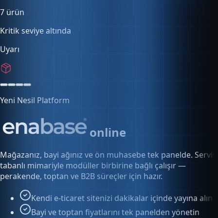
0 kayıt
Son 24 saat
İzleniyor
Yeni Nesil Platform
online
Mağazanız, bayi ağınız ve ön muhasebe tek panelde. Servis
tabanlı mimariyle modüller birbirine bağlı çalışır —
perakende, toptan ve B2B süreçler için hazır.
Kendi e-ticaret sitenizi dakikalar içinde yayına alın
Bayi ve toptan fiyatlarını tek panelden yönetin
Siparişten faturaya kesintisiz akış