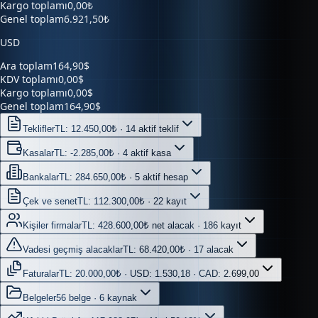
Kargo toplamı
0,00₺
Genel toplam
6.921,50₺
USD
Ara toplam
164,90$
KDV toplamı
0,00$
Kargo toplamı
0,00$
Genel toplam
164,90$
Teklifler
TL: 12.450,00₺ · 14 aktif teklif
Kasalar
TL: -2.285,00₺ · 4 aktif kasa
Bankalar
TL: 284.650,00₺ · 5 aktif hesap
Çek ve senet
TL: 112.300,00₺ · 22 kayıt
Kişiler firmalar
TL: 428.600,00₺ net alacak · 186 kayıt
Vadesi geçmiş alacaklar
TL: 68.420,00₺ · 17 alacak
Faturalar
TL: 20.000,00₺ · USD: 1.530,18 · CAD: 2.699,00
Belgeler
56 belge · 6 kaynak