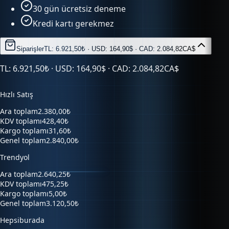
30 gün ücretsiz deneme
Kredi kartı gerekmez
Siparişler
TL: 6.921,50₺ · USD: 164,90$ · CAD: 2.084,82CA$
TL: 6.921,50₺ · USD: 164,90$ · CAD: 2.084,82CA$
Hızlı Satış
Ara toplam
2.380,00₺
KDV toplamı
428,40₺
Kargo toplamı
31,60₺
Genel toplam
2.840,00₺
Trendyol
Ara toplam
2.640,25₺
KDV toplamı
475,25₺
Kargo toplamı
5,00₺
Genel toplam
3.120,50₺
Hepsiburada