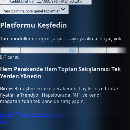
Kârlılık
Brüt kâr: 117.988,97₺ · Marj 50,18%
Para birimine göre genel toplamlar
Platformu Keşfedin
Tüm modüller entegre çalışır — ayrı yazılıma ihtiyaç yok.
E-Ticaret
Hızlı Satış
Bayi & Toptan
Yeni
Ön Muhasebe
Web Site
E-Ticaret
Hem Perakende Hem Toptan Satışlarınızı Tek
Yerden Yönetin
Bireysel müşterilerinize perakende, bayilerinize toptan
fiyatlarla Trendyol, Hepsiburada, N11 ve kendi
mağazanızdan tek panelde satış yapın.
Keşfet
Tüm özellikleri gör