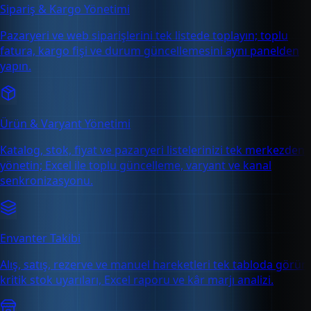
Sipariş & Kargo Yönetimi
Pazaryeri ve web siparişlerini tek listede toplayın; toplu
fatura, kargo fişi ve durum güncellemesini aynı panelden
yapın.
Ürün & Varyant Yönetimi
Katalog, stok, fiyat ve pazaryeri listelerinizi tek merkezden
yönetin; Excel ile toplu güncelleme, varyant ve kanal
senkronizasyonu.
Envanter Takibi
Alış, satış, rezerve ve manuel hareketleri tek tabloda görün;
kritik stok uyarıları, Excel raporu ve kâr marjı analizi.