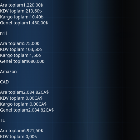
Ara toplam
1.220,00₺
KDV toplamı
219,60₺
Kargo toplamı
10,40₺
Genel toplam
1.450,00₺
n11
Ara toplam
575,00₺
KDV toplamı
103,50₺
Kargo toplamı
1,50₺
Genel toplam
680,00₺
Amazon
CAD
Ara toplam
2.084,82CA$
KDV toplamı
0,00CA$
Kargo toplamı
0,00CA$
Genel toplam
2.084,82CA$
TL
Ara toplam
6.921,50₺
KDV toplamı
0,00₺