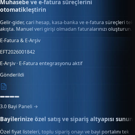
Muhasebe ve e-fatura süreçlerini
otomatikleştirin
Gelir-gider, cari hesap, kasa-banka ve e-fatura süreçleri tek
akışta. Manuel veri girişi olmadan faturalarınızı oluşturun.
Mali raporlar
+0,0%
Mayıs 2026 özeti
3.0
Bayi Paneli →
Bayilerinize özel satış ve sipariş altyapısı sunun
Özel fiyat listeleri, toplu sipariş onayı ve bayi portalını tek
panelden yönetin. Vade ve iskonto kuralları otomatik
uygulanır.