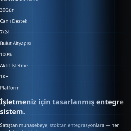
30
Gün
Canlı Destek
7/24
Bulut Altyapısı
100
%
Aktif İşletme
1K
+
Platform
İşletmeniz için tasarlanmış entegre
sistem.
Satıştan muhasebeye, stoktan entegrasyonlara — her