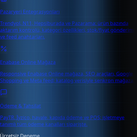
Pazaryeri Entegrasyonları
Trendyol, N11, Hepsiburada ve Pazarama: ürün bazında
aktarım kontrolü, kategori özellikleri, stok/fiyat gönderimi
ve feed anahtarları.
Enabase Online Mağaza
Responsive Enabase Online mağaza, SEO araçları, Google
Shopping ve Meta feed; katalog verisiyle senkron mağaza.
Ödeme & Tahsilat
PayTR, İyzico, havale, kapıda ödeme ve POS; işletmeye
tanımlı tüm ödeme kanalları siparişte.
Ücretsiz Deneme