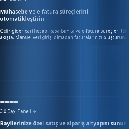
2.0
Finans →
Muhasebe ve e-fatura süreçlerini
otomatikleştirin
Gelir-gider, cari hesap, kasa-banka ve e-fatura süreçleri tek
akışta. Manuel veri girişi olmadan faturalarınızı oluşturun.
Kasa & banka
324.180,50₺
3 kasa · 2 banka hesabı
3.0
Bayi Paneli →
Bayilerinize özel satış ve sipariş altyapısı sunun
Özel fiyat listeleri, toplu sipariş onayı ve bayi portalını tek