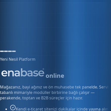
5 aktif oturum
Yeni Nesil Platform
online
Mağazanız, bayi ağınız ve ön muhasebe tek panelde. Servis
tabanlı mimariyle modüller birbirine bağlı çalışır —
perakende, toptan ve B2B süreçler için hazır.
Kendi e-ticaret sitenizi dakikalar içinde yayına alın
Bayi ve toptan fiyatlarını tek panelden yönetin
Siparişten faturaya kesintisiz akış
Keşfet