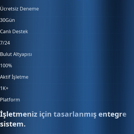
30
Gün
Canlı Destek
7/24
Bulut Altyapısı
100
%
Aktif İşletme
1K
+
Platform
İşletmeniz için tasarlanmış entegre
sistem.
Satıştan muhasebeye, stoktan entegrasyonlara — her