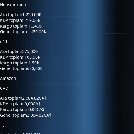
Ara toplam
1.220,00₺
KDV toplamı
219,60₺
Kargo toplamı
10,40₺
Genel toplam
1.450,00₺
n11
Ara toplam
575,00₺
KDV toplamı
103,50₺
Kargo toplamı
1,50₺
Genel toplam
680,00₺
Amazon
CAD
Ara toplam
2.084,82CA$
KDV toplamı
0,00CA$
Kargo toplamı
0,00CA$
Genel toplam
2.084,82CA$
TL
Ara toplam
6.921,50₺
KDV toplamı
0,00₺