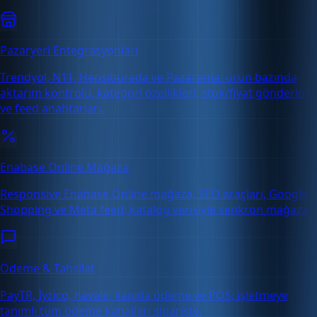
Pazaryeri Entegrasyonları
Trendyol, N11, Hepsiburada ve Pazarama: ürün bazında
aktarım kontrolü, kategori özellikleri, stok/fiyat gönderimi
ve feed anahtarları.
Enabase Online Mağaza
Responsive Enabase Online mağaza, SEO araçları, Google
Shopping ve Meta feed; katalog verisiyle senkron mağaza.
Ödeme & Tahsilat
PayTR, İyzico, havale, kapıda ödeme ve POS; işletmeye
tanımlı tüm ödeme kanalları siparişte.
Ücretsiz Deneme