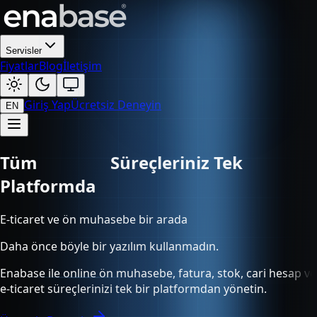
Servisler
Fiyatlar
Blog
İletişim
Giriş Yap
Ücretsiz Deneyin
EN
Tüm
Süreçleriniz Tek Platformda
E-ticaret ve ön muhasebe bir arada
Daha önce böyle bir yazılım kullanmadın.
Enabase ile online ön muhasebe, fatura, stok, cari hesap ve
e-ticaret süreçlerinizi tek bir platformdan yönetin.
Ücretsiz Deneyin