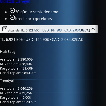
30 gün ücretsiz deneme
Kredi kartı gerekmez
Siparişler
TL: 6.921,50₺ · USD: 164,90$ · CAD: 2.084,82CA$
TL: 6.921,50₺ · USD: 164,90$ · CAD: 2.084,82CA$
Hızlı Satış
Ara toplam
2.380,00₺
KDV toplamı
428,40₺
Kargo toplamı
31,60₺
Genel toplam
2.840,00₺
Trendyol
Ara toplam
2.640,25₺
KDV toplamı
475,25₺
Kargo toplamı
5,00₺
Genel toplam
3.120,50₺
Hepsiburada