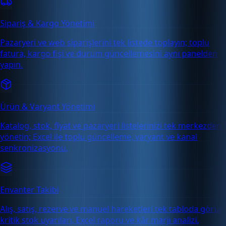
Sipariş & Kargo Yönetimi
Pazaryeri ve web siparişlerini tek listede toplayın; toplu
fatura, kargo fişi ve durum güncellemesini aynı panelden
yapın.
Ürün & Varyant Yönetimi
Katalog, stok, fiyat ve pazaryeri listelerinizi tek merkezden
yönetin; Excel ile toplu güncelleme, varyant ve kanal
senkronizasyonu.
Envanter Takibi
Alış, satış, rezerve ve manuel hareketleri tek tabloda görün;
kritik stok uyarıları, Excel raporu ve kâr marjı analizi.