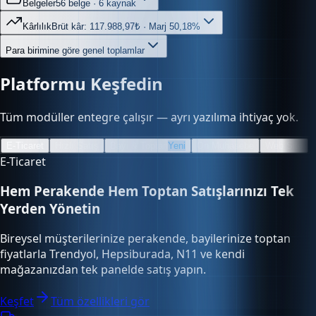
Kârlılık
Brüt kâr: 117.988,97₺ · Marj 50,18%
Para birimine göre genel toplamlar
Platformu Keşfedin
Tüm modüller entegre çalışır — ayrı yazılıma ihtiyaç yok.
E-Ticaret
Hızlı Satış
Bayi & Toptan
Yeni
Ön Muhasebe
Web Site
E-Ticaret
Hem Perakende Hem Toptan Satışlarınızı Tek
Yerden Yönetin
Bireysel müşterilerinize perakende, bayilerinize toptan
fiyatlarla Trendyol, Hepsiburada, N11 ve kendi
mağazanızdan tek panelde satış yapın.
Keşfet
Tüm özellikleri gör