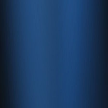
Satıştan tahsilata, tek platform.
Pazaryeri, web mağaza, kasa ve bayi kanallarınızı stok, cari,
e-fatura ve Enabase Online ile aynı panelde yönetin.
Hesap oluştur
Ürün
Servisler
Kaynaklar
Ürün
Özellikler
Fiyatlandırma
Entegrasyonlar
Servisler