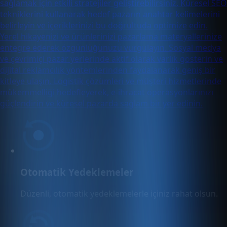
sağlamak için etkili stratejiler geliştirebilirsiniz. Küresel SEO
tekniklerini kullanarak hedef pazarın anahtar kelimelerini
belirleyin ve içeriklerinizi bu doğrultuda optimize edin.
Yerel hikayenizi ve ürünlerinizi pazarlama materyallerinize
entegre ederek özgünlüğünüzü vurgulayın. Sosyal medya
ve çevrimiçi pazar yerlerinde aktif olarak varlık gösterin ve
dijital reklamcılık yöntemlerinden faydalanarak geniş bir
kitleye ulaşın. Logistik çözümleri ve müşteri hizmetlerinde
mükemmelliği hedefleyerek, e-ihracat operasyonlarınızı
güçlendirin ve küresel pazarda sağlam bir yer edinin.
Otomatik Yedeklemeler
Düzenli, otomatik yedeklemelerle içiniz rahat olsun.