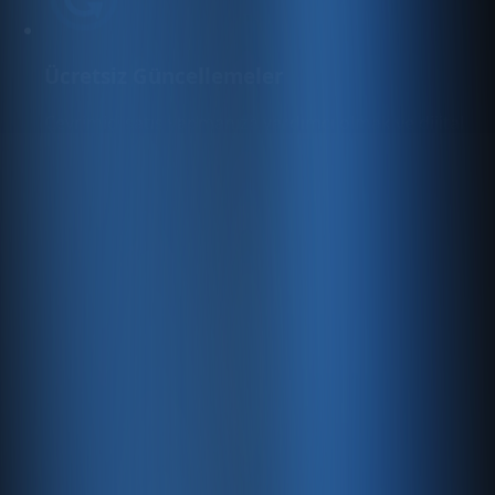
Ücretsiz Güncellemeler
Çevrimiçi satış yapmanıza yardımcı olmak ve dijital
varlığınızı daha da geliştirmek için
yararlanabileceğiniz yeni ücretsiz özellikleri sürekli
olarak ekliyoruz.
Üst Düzey Güvenlik
128 bit SSL şifreleme, kritik verilerinizin her zaman
güvende olmasını sağlar.