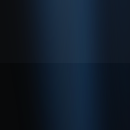
Hakkımızda
Gizlilik Politikası
Kullanım Sözleşmesi
© 2026 Enabase Tüm Hakları Saklıdır.