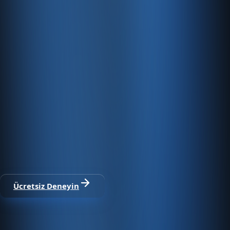
Hızlı Sunucular
Hızlı ve PCI uyumlu e-ticaret barındırma sunuyoruz.
E-ticaret ve ön muhasebe tek
platformda
30 gün ücretsiz deneyin · Kredi kartı gerekmez · Tüm
modüller dahil
Ücretsiz Deneyin