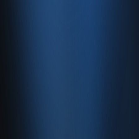
E-Ticaret
Hızlı Satış
Bayi & Toptan
Ön Muhasebe
Web Site
Kaynaklar
Blog
Site haritası
İletişim
SSS
Hakkımızda
İletişim
İletişim
Caferağa, Şifa Sk No: 19
34710 Kadıköy/İstanbul