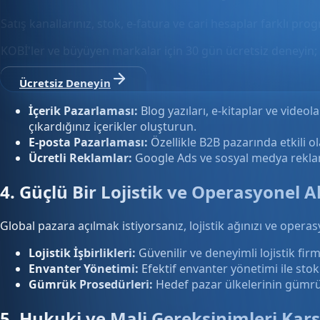
Satış kanallarınız, stok, e-fatura ve cari hesaplar farklı pro
KOBİ'ler ve büyüyen markalar için 30 gün ücretsiz deneyin; 
Ücretsiz Deneyin
İçerik Pazarlaması:
Blog yazıları, e-kitaplar ve videol
çıkardığınız içerikler oluşturun.
E-posta Pazarlaması:
Özellikle B2B pazarında etkili ol
Ücretli Reklamlar:
Google Ads ve sosyal medya reklamları
4. Güçlü Bir Lojistik ve Operasyonel A
Global pazara açılmak istiyorsanız, lojistik ağınızı ve oper
Lojistik İşbirlikleri:
Güvenilir ve deneyimli lojistik fir
Envanter Yönetimi:
Efektif envanter yönetimi ile stokl
Gümrük Prosedürleri:
Hedef pazar ülkelerinin gümrük 
5. Hukuki ve Mali Gereksinimleri Karş