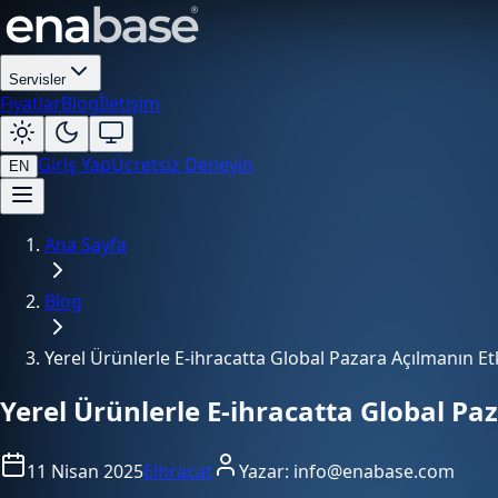
Servisler
Fiyatlar
Blog
İletişim
Giriş Yap
Ücretsiz Deneyin
EN
Ana Sayfa
Blog
Yerel Ürünlerle E-ihracatta Global Pazara Açılmanın Etki
Yerel Ürünlerle E-ihracatta Global Paz
11 Nisan 2025
Eihracat
Yazar:
info@enabase.com