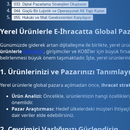
03
3. Dijital Pazarlama Stratejileri Oluşturun
04
4. Güçlü Bir Lojistik ve Operasyonel Alt Yapı Kurun
05
5. Hukuki ve Mali Gereksinimleri Karşılayın
Yerel Ürünlerle E-İhracatta Global Paz
Günümüzde giderek artan dijitalleşme ile birlikte, yerel ürün
ürünlerle
e-ihracat
, girişimciler ve KOBİ’ler için büyük fı
belirlenmesi büyük önem taşımaktadır. İşte, yerel ürünleriniz
1. Ürünlerinizi ve Pazarınızı Tanımlay
Yerel ürünlerle global pazara açılmadan önce,
ihracat strat
Ürün Analizi:
Öncelikle, ürünlerinizin hangi özellikle
önemlidir.
Pazar Araştırması:
Hedef ülkelerdeki müşteri ihtiyaçl
dair veriler elde edebilirsiniz.
2. Çevrimiçi Varlığınızı Güçlendirin