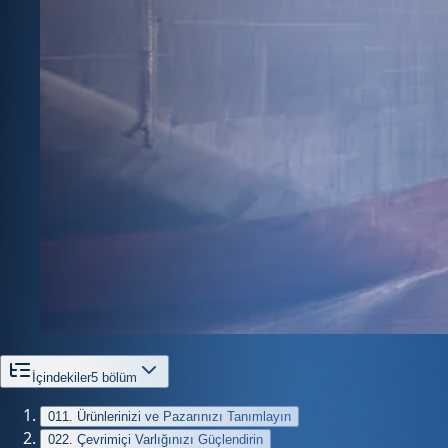
İçindekiler
5
bölüm
01
1. Ürünlerinizi ve Pazarınızı Tanımlayın
02
2. Çevrimiçi Varlığınızı Güçlendirin