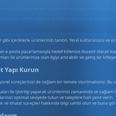
gramlarda kaldığında veri tekrarı ve hata riski artar. Enabase 
pazaryeri, online mağaza ve finans süreçlerinizi tek yerden 
ar gibi içeriklerle ürünlerinizi tanıtın. Yerel kültürünüzü ve 
an e-posta pazarlamasıyla hedef kitlenize düzenli olarak kamp
 ile ürünlerinize olan ilgiyi artırabilir ve geniş bir kitleye 
lt Yapı Kurun
asyonel süreçlerinizi de sağlam bir temele oturtmalısınız. Bu
maları ile işbirliği yaparak ürünlerinizi zamanında ve sağlam b
arınızı optimal seviyede tutun ve taleplere hızlı yanıt verin.
ve ithalat süreçleri hakkında bilgi sahibi olun ve buna göre
ılayın