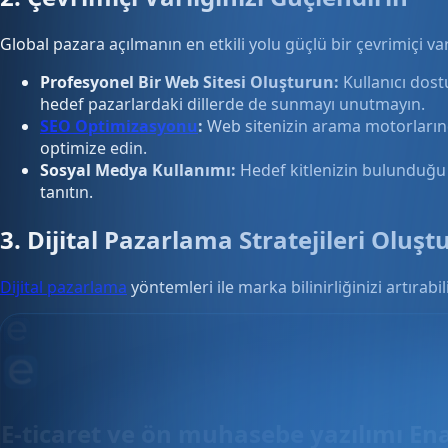
Global pazara açılmanın en etkili yolu güçlü bir çevrimiçi v
Profesyonel Bir Web Sitesi Oluşturun:
Kullanıcı dostu
hedef pazarlardaki dillerde de sunmayı unutmayın.
SEO Optimizasyonu
:
Web sitenizin arama motorların
optimize edin.
Sosyal Medya Kullanımı:
Hedef kitlenizin bulunduğu 
tanıtın.
3. Dijital Pazarlama Stratejileri Oluş
Dijital pazarlama
yöntemleri ile marka bilinirliğinizi artırabil
E-ticaret ve ön muhasebe yazılımı En