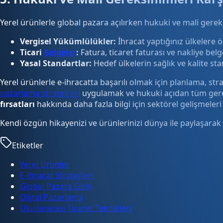
Yerel ürünlerle global pazara açılırken hukuki ve mali ger
Vergisel Yükümlülükler:
İhracat yaptığınız ülkelere 
Ticari
Belgeler
:
Fatura, ticaret faturası ve nakliye belg
Yasal Standartlar:
Hedef ülkelerin sağlık ve kalite sta
Yerel ürünlerle e-ihracatta başarılı olmak için planlama, st
pazarlama stratejileri
uygulamak ve hukuki açıdan tüm gerek
fırsatları
hakkında daha fazla bilgi için sektörel gelişmeler
Kendi özgün hikayenizi ve ürünlerinizi dünya ile paylaşarak b
Etiketler
Yerel Ürünler
E-ihracat Stratejileri
Global Pazara Giriş
Dijital Pazarlama
Uluslararası Ticaret Teknikleri