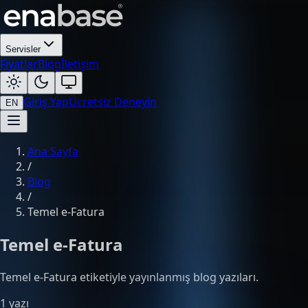
Servisler
Fiyatlar
Blog
İletişim
Giriş Yap
Ücretsiz Deneyin
EN
Ana Sayfa
/
Blog
/
Temel e-Fatura
Temel e-Fatura
Temel e-Fatura etiketiyle yayınlanmış blog yazıları.
1 yazı