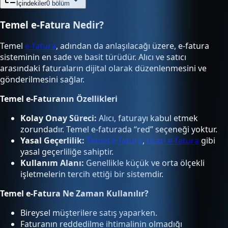
İçindekiler
0
bölüm
Temel e-Fatura Nedir?
Temel
e-fatura
, adından da anlaşılacağı üzere, e-fatura
sisteminin en sade ve basit türüdür. Alıcı ve satıcı
arasındaki faturaların dijital olarak düzenlenmesini ve
gönderilmesini sağlar.
Temel e-Faturanın Özellikleri
Kolay Onay Süreci:
Alıcı, faturayı kabul etmek
zorundadır. Temel e-faturada “red” seçeneği yoktur.
Yasal Geçerlilik:
Temel e-fatura
,
ticari e-fatura
gibi
yasal geçerliliğe sahiptir.
Kullanım Alanı:
Genellikle küçük ve orta ölçekli
işletmelerin tercih ettiği bir sistemdir.
Temel e-Fatura Ne Zaman Kullanılır?
Bireysel müşterilere satış yaparken.
Faturanın reddedilme ihtimalinin olmadığı