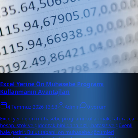
Excel Yerine Ön Muhasebe Programı
Kullanmanın Avantajları
4 Temmuz 2026 13:53
Admin
0 yorum
Excel yerine ön muhasebe programı kullanmak, fatura, cari
hesap, stok ve gider takibini daha hızlı, hatasız ve güvenli
hale getirir. Bulut tabanlı ön muhasebe çözümleri