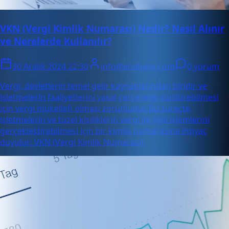
VKN (Vergi Kimlik Numarası) Nedir? Nasıl Alınır
ve Nerelerde Kullanılır?
30 Aralık 2024 22:30
info@enabase.com
0 yorum
Vergi, devletlerin temel gelir kaynaklarından biridir ve
işletmelerin faaliyetlerini yasal çerçevede sürdürebilmesi
için vergi mükellefi olması zorunludur. Bu süreçte,
işletmelerin ve tüzel kişiliklerin vergi ile ilgili işlemlerini
gerçekleştirebilmesi için bir kimlik numarasına ihtiyaç
duyulur: VKN (Vergi Kimlik Numarası).