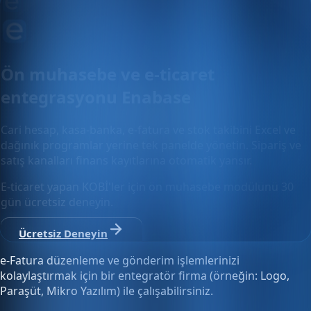
Ön muhasebe ve e-ticaret
entegrasyonu Enabase
Cari hesap, kasa-banka, e-fatura ve stok takibini Excel ve
dağınık programlar yerine tek panelde yönetin. Sipariş ve
satış kanalları finans kayıtlarına otomatik yansır.
E-ticaret yapan KOBİ'ler için ön muhasebe modülünü 30
gün ücretsiz deneyin.
Ücretsiz Deneyin
e-Fatura düzenleme ve gönderim işlemlerinizi
kolaylaştırmak için bir entegratör firma (örneğin: Logo,
Paraşüt, Mikro Yazılım) ile çalışabilirsiniz.