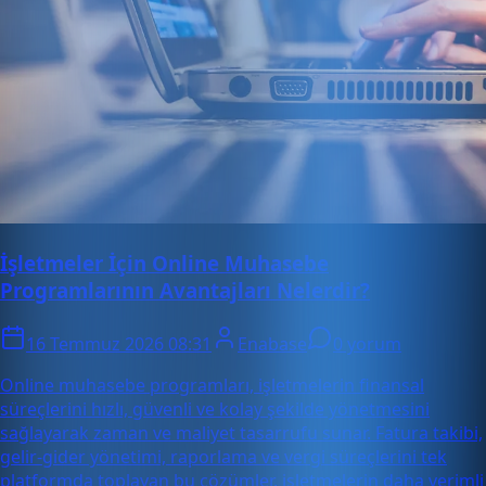
İşletmeler İçin Online Muhasebe
Programlarının Avantajları Nelerdir?
16 Temmuz 2026 08:31
Enabase
0 yorum
Online muhasebe programları, işletmelerin finansal
süreçlerini hızlı, güvenli ve kolay şekilde yönetmesini
sağlayarak zaman ve maliyet tasarrufu sunar. Fatura takibi,
gelir-gider yönetimi, raporlama ve vergi süreçlerini tek
platformda toplayan bu çözümler, işletmelerin daha verimli