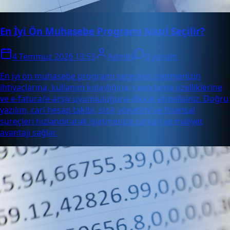
En İyi Ön Muhasebe Programı Nasıl Seçilir?
4 Temmuz 2026 13:53
Admin
0 yorum
En iyi ön muhasebe programı seçerken işletmenizin
ihtiyaçlarına, kullanım kolaylığına, raporlama özelliklerine
ve e-fatura/e-arşiv uyumluluğuna dikkat etmelisiniz. Doğru
yazılım, cari hesap takibi, stok yönetimi ve finansal
süreçleri hızlandırarak işletmenize zaman ve maliyet
avantajı sağlar.