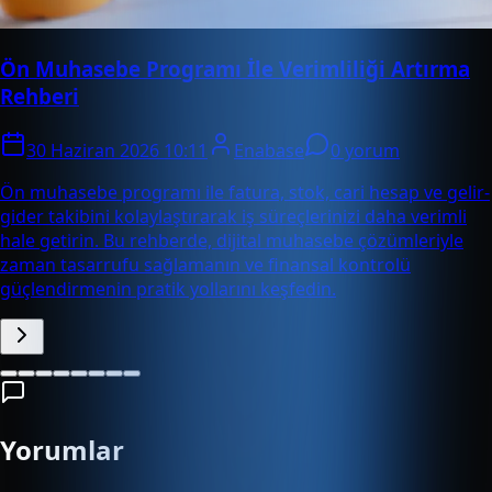
Ön Muhasebe Programı İle Verimliliği Artırma
Rehberi
30 Haziran 2026 10:11
Enabase
0 yorum
Ön muhasebe programı ile fatura, stok, cari hesap ve gelir-
gider takibini kolaylaştırarak iş süreçlerinizi daha verimli
hale getirin. Bu rehberde, dijital muhasebe çözümleriyle
zaman tasarrufu sağlamanın ve finansal kontrolü
güçlendirmenin pratik yollarını keşfedin.
Yorumlar