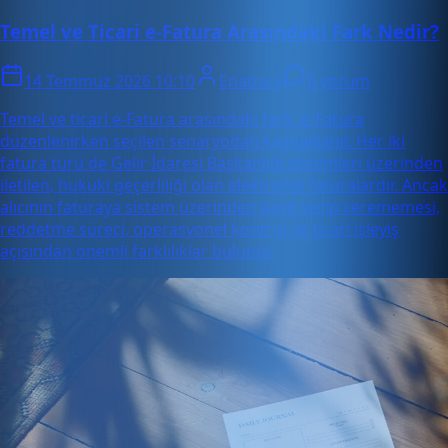
Temel ve Ticari e-Fatura Arasındaki Fark Nedir?
14 Temmuz 2026 10:10
Enabase
0 yorum
Temel ve ticari e-Fatura arasındaki fark, e-Fatura
düzenlenirken seçilen senaryodan kaynaklanır. Her iki
fatura türü de Gelir İdaresi Başkanlığı sistemleri üzerinden
iletilen, hukuki geçerliliği olan elektronik faturalardır. Ancak
alıcının faturaya sistem üzerinden yanıt verip verememesi,
reddetme süreci, operasyonel kontrol ve ticari işleyiş
açısından önemli farklılıklar bulunur.