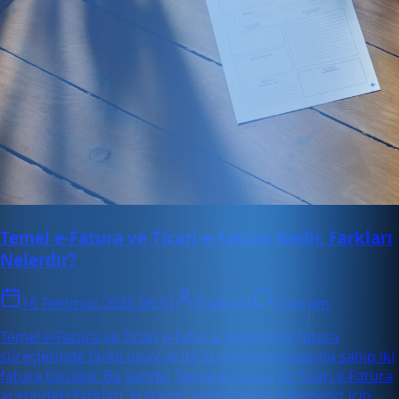
Temel e-Fatura ve Ticari e-Fatura Nedir, Farkları
Nelerdir?
16 Temmuz 2026 08:33
Enabase
0 yorum
Temel e-Fatura ve Ticari e-Fatura, elektronik fatura
süreçlerinde farklı onay ve itiraz mekanizmalarına sahip iki
fatura türüdür. Bu yazıda, Temel e-Fatura ile Ticari e-Fatura
arasındaki farkları, kullanım alanlarını ve işletmeniz için