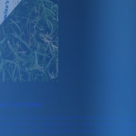
dım Adım Rehber
ber" başlıklı blog yazımızda, işletmeler ve bireyler için t
asal gereklilikleri, dikkat edilmesi gereken noktaları ve ol
 düzenlerken nelere dikkat edilmesi gerektiği konusunda bilg