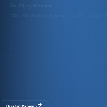
Üst Düzey Güvenlik
128 bit SSL şifreleme, kritik verilerinizin her zaman g
Hızlı Sunucular
Hızlı ve PCI uyumlu e-ticaret barındırma sunuyoruz.
E-ticaret ve ön muhasebe tek platfo
30 gün ücretsiz deneyin · Kredi kartı gerekmez · Tüm modül
Ücretsiz Deneyin