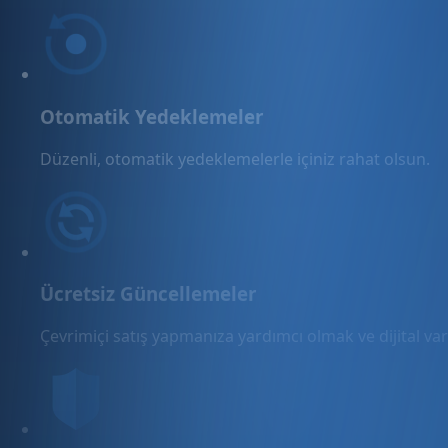
Otomatik Yedeklemeler
Düzenli, otomatik yedeklemelerle içiniz rahat olsun.
Ücretsiz Güncellemeler
Çevrimiçi satış yapmanıza yardımcı olmak ve dijital varl