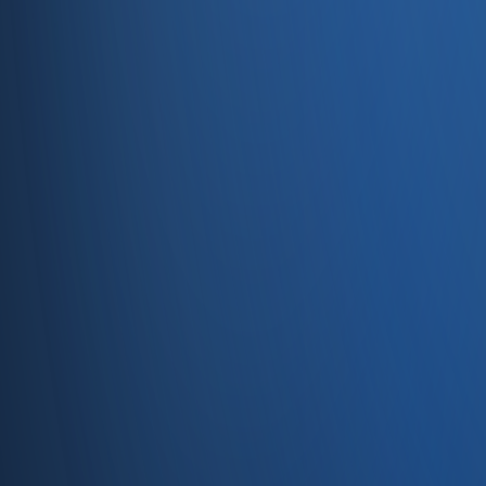
Servisler
E-Ticaret
Hızlı Satış
Bayi & Toptan
Ön Muhasebe
Web Site
Kaynaklar
Blog
Site haritası
İletişim
SSS
Hakkımızda
İletişim
İletişim