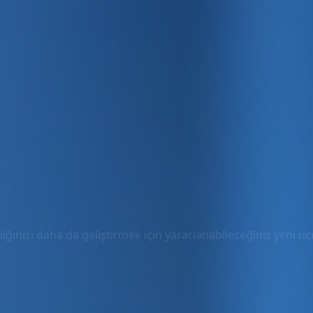
ığınızı daha da geliştirmek için yararlanabileceğiniz yeni ücre