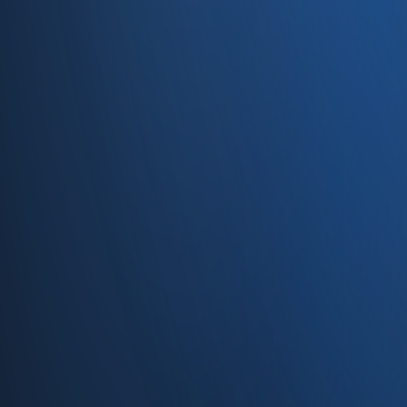
Caferağa, Şifa Sk No: 19
34710 Kadıköy/İstanbul
0850 840 45 20
info@enabase.com