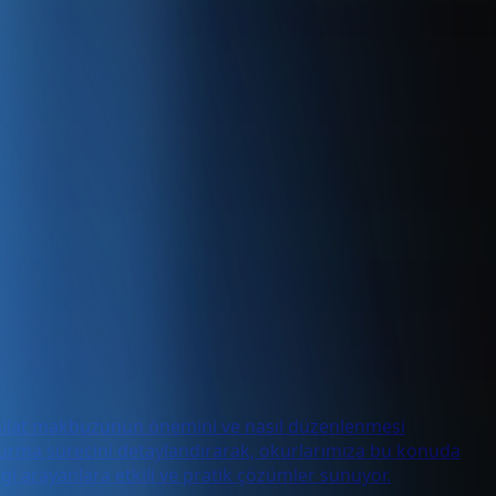
ahsilat makbuzunun önemini ve nasıl düzenlenmesi
uşturma sürecini detaylandırarak, okurlarımıza bu konuda
i arayanlara etkili ve pratik çözümler sunuyor.