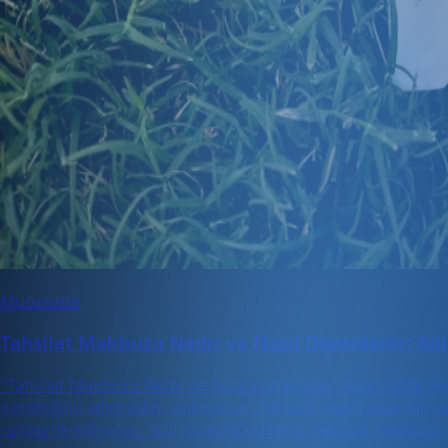
Muhasebe
Tahsilat Makbuzu Nedir ve Nasıl Düzenlenir: A
"Tahsilat Makbuzu Nedir ve Nasıl Düzenlenir: Adım Adım Reh
gerektiğini adım adım açıklıyoruz. Tahsilat makbuzlarının y
rehberlik ediyoruz. SEO odaklı içeriğimiz, tahsilat makbuzu