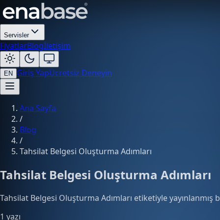
Servisler
Fiyatlar
Blog
İletişim
Giriş Yap
Ücretsiz Deneyin
EN
Ana Sayfa
/
Blog
/
Tahsilat Belgesi Oluşturma Adımları
Tahsilat Belgesi Oluşturma Adımları
Tahsilat Belgesi Oluşturma Adımları etiketiyle yayınlanmış bl
1 yazı