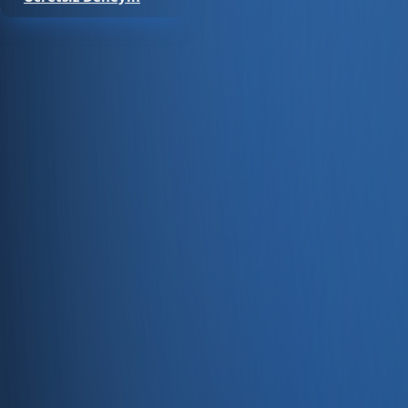
Satıştan tahsilata, tek platform.
Pazaryeri, web mağaza, kasa ve bayi kanallarınızı stok, cari
Hesap oluştur
Ürün
Servisler
Kaynaklar
Ürün
Özellikler
Fiyatlandırma
Entegrasyonlar