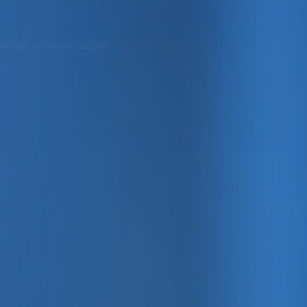
üvende olmasını sağlar.
rmda
ler dahil