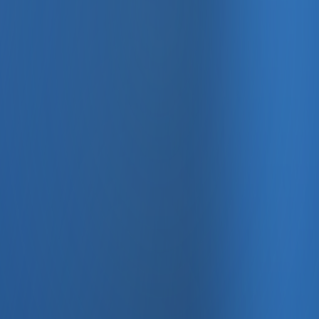
, e-fatura ve Enabase Online ile aynı panelde yönetin.