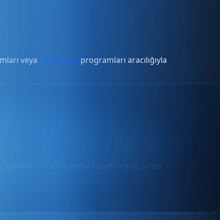
ımları veya
muhasebe
programları aracılığıyla
 kanalları finans kayıtlarına otomatik yansır.