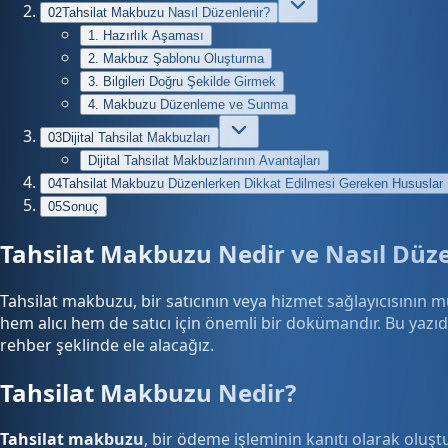
02
Tahsilat Makbuzu Nasıl Düzenlenir?
1. Hazırlık Aşaması
2. Makbuz Şablonu Oluşturma
3. Bilgileri Doğru Şekilde Girmek
4. Makbuzu Düzenleme ve Sunma
03
Dijital Tahsilat Makbuzları
Dijital Tahsilat Makbuzlarının Avantajları
04
Tahsilat Makbuzu Düzenlerken Dikkat Edilmesi Gereken Hususlar
05
Sonuç
Tahsilat Makbuzu Nedir ve Nasıl Düz
Tahsilat makbuzu, bir satıcının veya hizmet sağlayıcısının m
hem alıcı hem de satıcı için önemli bir dokümandır. Bu yaz
rehber şeklinde ele alacağız.
Tahsilat Makbuzu Nedir?
Tahsilat makbuzu
, bir ödeme işleminin kanıtı olarak oluşt