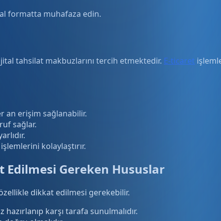
jital formatta muhafaza edin.
jital tahsilat makbuzlarını tercih etmektedir.
E-ticaret
işlemle
 an erişim sağlanabilir.
uf sağlar.
arlıdır.
şlemlerini kolaylaştırır.
t Edilmesi Gereken Hususlar
ellikle dikkat edilmesi gerekebilir.
azırlanıp karşı tarafa sunulmalıdır.