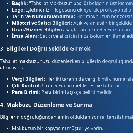
Başlık:
“Tahsilat Makbuzu” başlığı belgenin üst kısmına 
Logo:
İşletmenizin logosunu ekleyerek profesyonel b
Tarih ve Numaralandırma:
Her makbuzun benzersiz bi
Müşteri ve Satıcı Bilgileri:
Açık ve anlaşılır bir şekilde 
Ürün/Hizmet Bilgileri:
Sağlanan hizmet veya satılan ür
İmza Alanı:
Satıcı ve alıcı için imza bölümleri ihmal ed
3. Bilgileri Doğru Şekilde Girmek
Tahsilat makbuzunuzu düzenlerken bilgilerin doğruluğundan em
etmelisiniz:
Vergi Bilgileri:
Her iki tarafın da vergi kimlik numarala
Çift Kontrol:
Ürün veya hizmet listesi ve tutarların do
Para Birimi:
Para birimi açıkça belirtilmelidir.
4. Makbuzu Düzenleme ve Sunma
Bilgilerin doğruluğundan emin olduktan sonra, tahsilat ma
Makbuzun bir kopyasını müşteriye verin.