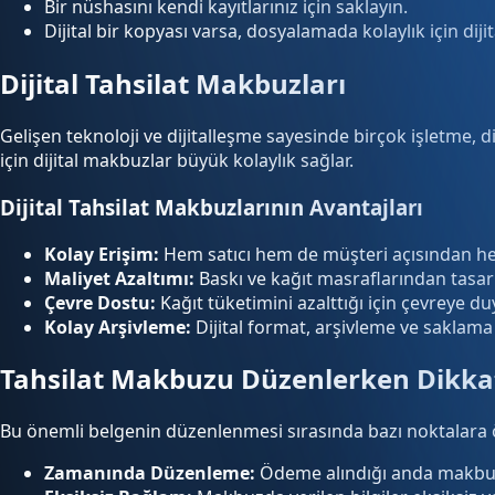
Bir nüshasını kendi kayıtlarınız için saklayın.
Dijital bir kopyası varsa, dosyalamada kolaylık için di
Dijital Tahsilat Makbuzları
Gelişen teknoloji ve dijitalleşme sayesinde birçok işletme, di
için dijital makbuzlar büyük kolaylık sağlar.
Dijital Tahsilat Makbuzlarının Avantajları
Kolay Erişim:
Hem satıcı hem de müşteri açısından her
Maliyet Azaltımı:
Baskı ve kağıt masraflarından tasarr
Çevre Dostu:
Kağıt tüketimini azalttığı için çevreye duy
Kolay Arşivleme:
Dijital format, arşivleme ve saklama i
Tahsilat Makbuzu Düzenlerken Dikka
Bu önemli belgenin düzenlenmesi sırasında bazı noktalara öz
Zamanında Düzenleme:
Ödeme alındığı anda makbuz h