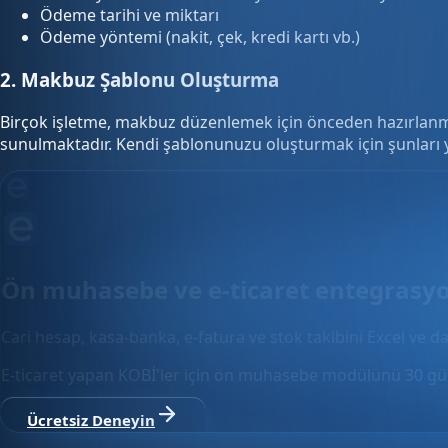
Ödeme tarihi ve miktarı
Ödeme yöntemi (nakit, çek, kredi kartı vb.)
2. Makbuz Şablonu Oluşturma
Birçok işletme, makbuz düzenlemek için önceden hazırlanmış 
sunulmaktadır. Kendi şablonunuzu oluşturmak için şunları y
Ön muhasebe ve e-ticaret entegrasy
Cari hesap, kasa-banka, e-fatura ve stok takibini Excel ve da
E-ticaret yapan KOBİ'ler için ön muhasebe modülünü 30 gün
Ücretsiz Deneyin