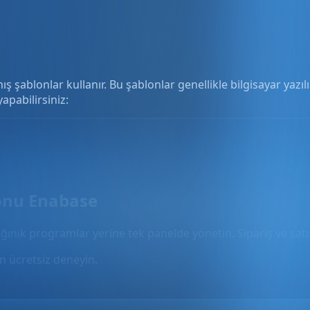
şablonlar kullanır. Bu şablonlar genellikle bilgisayar yazıl
apabilirsiniz:
onu Enabase
ğınık programlar yerine tek panelde yönetin. Sipariş ve satış
 ücretsiz deneyin.