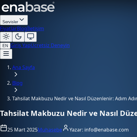
Servisler
Fiyatlar
Blog
İletişim
Giriş Yap
Ücretsiz Deneyin
EN
Ana Sayfa
Blog
Tahsilat Makbuzu Nedir ve Nasıl Düzenlenir: Adım Ad
Tahsilat Makbuzu Nedir ve Nasıl Düz
25 Mart 2025
Muhasebe
Yazar:
info@enabase.com