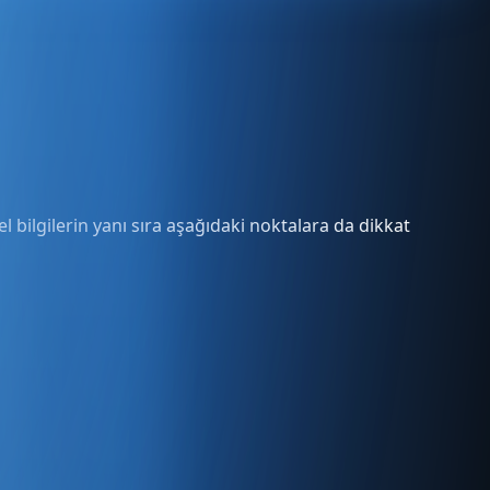
l bilgilerin yanı sıra aşağıdaki noktalara da dikkat