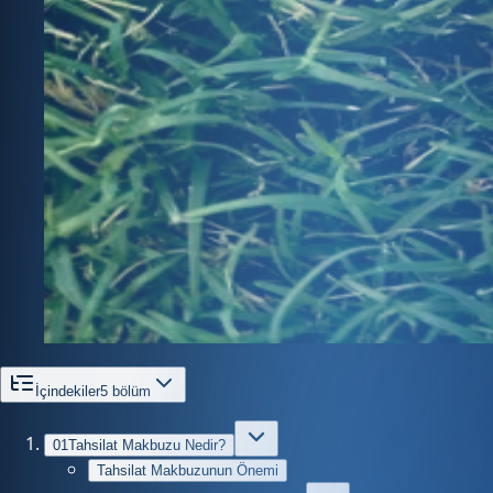
İçindekiler
5
bölüm
01
Tahsilat Makbuzu Nedir?
Tahsilat Makbuzunun Önemi