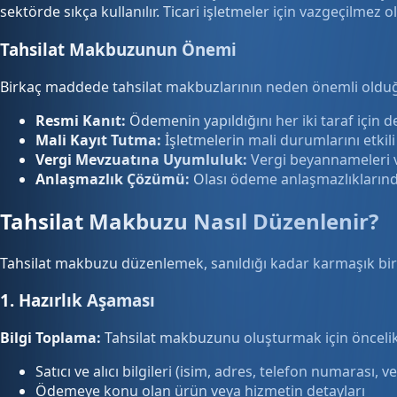
sektörde sıkça kullanılır. Ticari işletmeler için vazgeçilm
Tahsilat Makbuzunun Önemi
Birkaç maddede tahsilat makbuzlarının neden önemli olduğ
Resmi Kanıt:
Ödemenin yapıldığını her iki taraf için d
Mali Kayıt Tutma:
İşletmelerin mali durumlarını etkili
Vergi Mevzuatına Uyumluluk:
Vergi beyannameleri ve 
Anlaşmazlık Çözümü:
Olası ödeme anlaşmazlıklarında 
Tahsilat Makbuzu Nasıl Düzenlenir?
Tahsilat makbuzu düzenlemek, sanıldığı kadar karmaşık bir s
1. Hazırlık Aşaması
Bilgi Toplama:
Tahsilat makbuzunu oluşturmak için öncelikle 
Satıcı ve alıcı bilgileri (isim, adres, telefon numarası, 
Ödemeye konu olan ürün veya hizmetin detayları