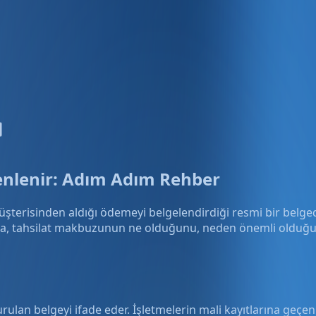
enlenir: Adım Adım Rehber
üşterisinden aldığı ödemeyi belgelendirdiği resmi bir belged
ıda, tahsilat makbuzunun ne olduğunu, neden önemli olduğun
urulan belgeyi ifade eder. İşletmelerin mali kayıtlarına geçe