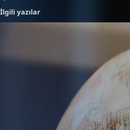
İlgili yazılar