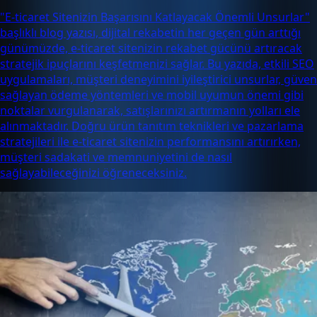
"E-ticaret Sitenizin Başarısını Katlayacak Önemli Unsurlar"
başlıklı blog yazısı, dijital rekabetin her geçen gün arttığı
günümüzde, e-ticaret sitenizin rekabet gücünü artıracak
stratejik ipuçlarını keşfetmenizi sağlar. Bu yazıda, etkili SEO
uygulamaları, müşteri deneyimini iyileştirici unsurlar, güven
sağlayan ödeme yöntemleri ve mobil uyumun önemi gibi
noktalar vurgulanarak, satışlarınızı artırmanın yolları ele
alınmaktadır. Doğru ürün tanıtım teknikleri ve pazarlama
stratejileri ile e-ticaret sitenizin performansını artırırken,
müşteri sadakati ve memnuniyetini de nasıl
sağlayabileceğinizi öğreneceksiniz.