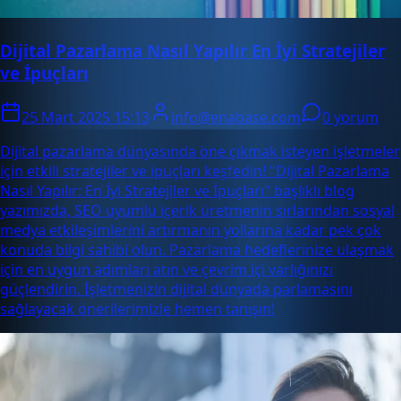
Dijital Pazarlama Nasıl Yapılır En İyi Stratejiler
ve İpuçları
25 Mart 2025 15:13
info@enabase.com
0 yorum
Dijital pazarlama dünyasında öne çıkmak isteyen işletmeler
için etkili stratejiler ve ipuçları keşfedin! "Dijital Pazarlama
Nasıl Yapılır: En İyi Stratejiler ve İpuçları" başlıklı blog
yazımızda, SEO uyumlu içerik üretmenin sırlarından sosyal
medya etkileşimlerini artırmanın yollarına kadar pek çok
konuda bilgi sahibi olun. Pazarlama hedeflerinize ulaşmak
için en uygun adımları atın ve çevrim içi varlığınızı
güçlendirin. İşletmenizin dijital dünyada parlamasını
sağlayacak önerilerimizle hemen tanışın!