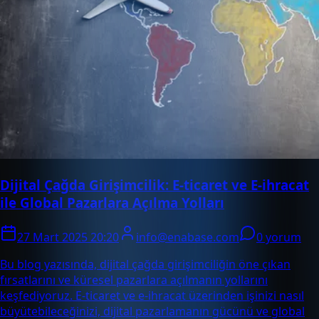
Dijital Çağda Girişimcilik: E-ticaret ve E-ihracat
ile Global Pazarlara Açılma Yolları
27 Mart 2025 20:20
info@enabase.com
0 yorum
Bu blog yazısında, dijital çağda girişimciliğin öne çıkan
fırsatlarını ve küresel pazarlara açılmanın yollarını
keşfediyoruz. E-ticaret ve e-ihracat üzerinden işinizi nasıl
büyütebileceğinizi, dijital pazarlamanın gücünü ve global