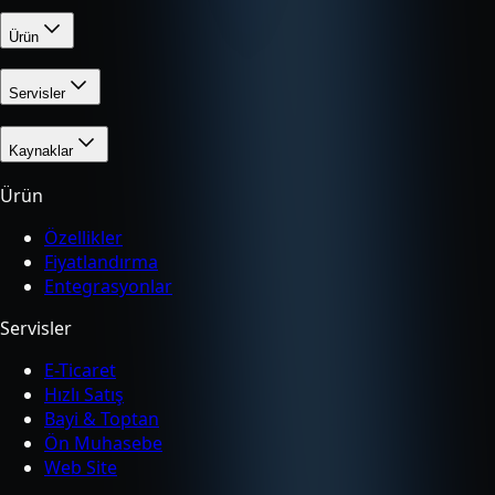
Ürün
Servisler
Kaynaklar
Ürün
Özellikler
Fiyatlandırma
Entegrasyonlar
Servisler
E-Ticaret
Hızlı Satış
Bayi & Toptan
Ön Muhasebe
Web Site