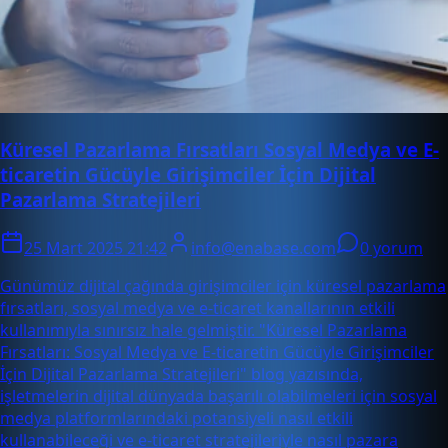
Küresel Pazarlama Fırsatları Sosyal Medya ve E-
ticaretin Gücüyle Girişimciler İçin Dijital
Pazarlama Stratejileri
25 Mart 2025 21:42
info@enabase.com
0 yorum
Günümüz dijital çağında girişimciler için küresel pazarlama
fırsatları, sosyal medya ve e-ticaret kanallarının etkili
kullanımıyla sınırsız hale gelmiştir. "Küresel Pazarlama
Fırsatları: Sosyal Medya ve E-ticaretin Gücüyle Girişimciler
İçin Dijital Pazarlama Stratejileri" blog yazısında,
işletmelerin dijital dünyada başarılı olabilmeleri için sosyal
medya platformlarındaki potansiyeli nasıl etkili
kullanabileceği ve e-ticaret stratejileriyle nasıl pazara