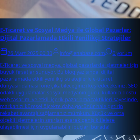
E-Ticaret ve Sosyal Medya ile Global Pazarlar:
Dijital Pazarlamada Etkili Yenilikçi Stratejiler
26 Mart 2025 00:30
info@enabase.com
0 yorum
E-Ticaret ve sosyal medya, global pazarlarda işletmeler için
büyük fırsatlar sunuyor. Bu blog yazısında, dijital
pazarlamada etkili yenilikçi stratejilerle e-ticaret
dünyasında nasıl öne çıkabileceğinizi keşfedeceksiniz. SEO
odaklı uygulamalar, sosyal medyanın gücü, kullanıcı dostu
web tasarımı ve etkili içerik pazarlama taktikleri sayesinde,
markanızı küresel ölçekte daha görünür hale getirip
rekabet avantajı sağlamanız mümkün. Küçük ve orta
ölçekli işletmelerin sınırları aşarak geniş kitlelere
ulaşabilmesi için uygulanabilir ipuçları burada!