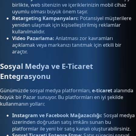
birlikte, web sitenizin ve içeriklerinizin mobil cihaz
uyumlu olması büyük önem taşır.
Retargeting Kampanyaları:
Potansiyel müşterilere
yeniden ulaşmak için kişiselleştirilmiş reklamlar
kullanılmalıdır.
Video Pazarlama:
Anlatması zor kavramları
açıklamak veya markanızı tanıtmak için etkili bir
araçtır.
Sosyal Medya ve E-Ticaret
Entegrasyonu
Günümüzde sosyal medya platformları,
e-ticaret
alanında
büyük bir Pazar sunuyor. Bu platformları en iyi şekilde
kullanmanın yolları:
Instagram ve Facebook Mağazacılığı:
Sosyal medya
üzerinden doğrudan satış imkânı sunan bu
platformlar ile yeni bir satış kanalı oluşturabilirsiniz.
Sosyal Ticareti Entegre Etme:
Satış sürecini sosyal