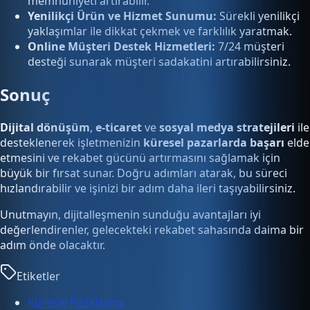
memnuniyeti artırabilir.
Yenilikçi Ürün ve Hizmet Sunumu:
Sürekli yenilikçi
yaklaşımlar ile dikkat çekmek ve farklılık yaratmak.
Online Müşteri Destek Hizmetleri:
7/24 müşteri
desteği sunarak müşteri sadakatini artırabilirsiniz.
Sonuç
Dijital dönüşüm
,
e-ticaret
ve
sosyal medya stratejileri
ile
desteklenerek işletmenizin
küresel pazarlarda başarı
elde
etmesini ve rekabet gücünü artırmasını sağlamak için
büyük bir fırsat sunar. Doğru adımları atarak, bu süreci
hızlandırabilir ve işinizi bir adım daha ileri taşıyabilirsiniz.
Unutmayın, dijitalleşmenin sunduğu avantajları iyi
değerlendirenler, gelecekteki rekabet sahasında daima bir
adım önde olacaktır.
Etiketler
Küresel Pazarlama