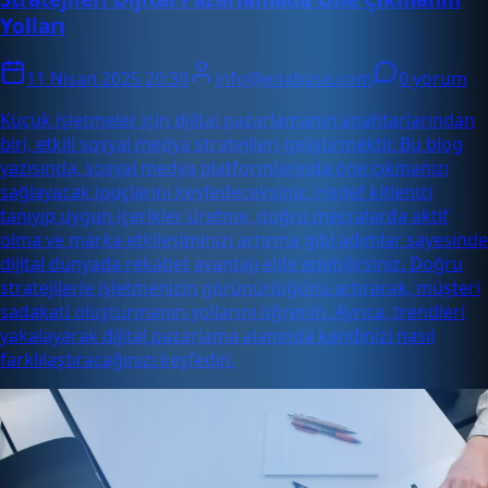
Yolları
11 Nisan 2025 20:30
info@enabase.com
0 yorum
Küçük işletmeler için dijital pazarlamanın anahtarlarından
biri, etkili sosyal medya stratejileri geliştirmektir. Bu blog
yazısında, sosyal medya platformlarında öne çıkmanızı
sağlayacak ipuçlarını keşfedeceksiniz. Hedef kitlenizi
tanıyıp uygun içerikler üretme, doğru mecralarda aktif
olma ve marka etkileşiminizi artırma gibi adımlar sayesinde
dijital dünyada rekabet avantajı elde edebilirsiniz. Doğru
stratejilerle işletmenizin görünürlüğünü artırarak, müşteri
sadakati oluşturmanın yollarını öğrenin. Ayrıca, trendleri
yakalayarak dijital pazarlama alanında kendinizi nasıl
farklılaştıracağınızı keşfedin.