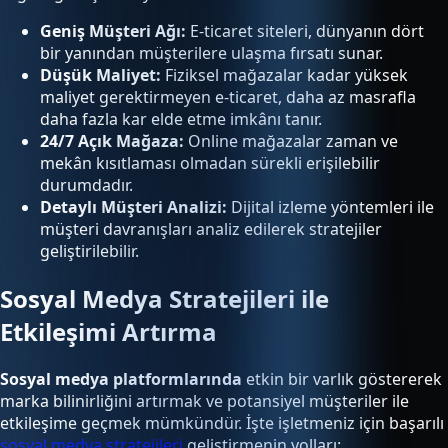
Geniş Müşteri Ağı:
E-ticaret siteleri, dünyanın dört
bir yanından müşterilere ulaşma fırsatı sunar.
Düşük Maliyet:
Fiziksel mağazalar kadar yüksek
maliyet gerektirmeyen e-ticaret, daha az masrafla
daha fazla kar elde etme imkânı tanır.
24/7 Açık Mağaza:
Online mağazalar zaman ve
mekân kısıtlaması olmadan sürekli erişilebilir
durumdadır.
Detaylı Müşteri Analizi:
Dijital izleme yöntemleri ile
müşteri davranışları analiz edilerek stratejiler
geliştirilebilir.
Sosyal Medya Stratejileri ile
Etkileşimi Artırma
Sosyal medya platformlarında
etkin bir varlık göstererek
marka bilinirliğini artırmak ve potansiyel müşteriler ile
etkileşime geçmek mümkündür. İşte işletmeniz için başarılı
sosyal medya stratejileri
geliştirmenin yolları: