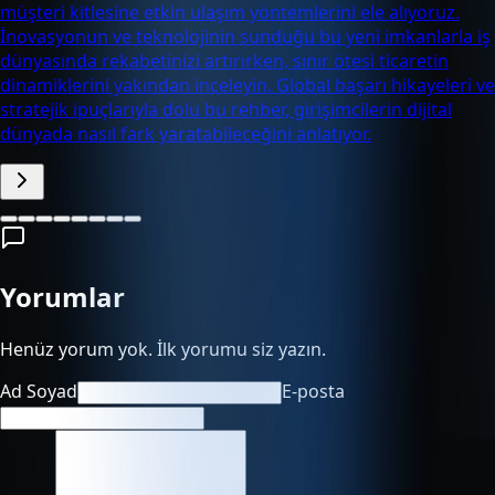
müşteri kitlesine etkin ulaşım yöntemlerini ele alıyoruz.
İnovasyonun ve teknolojinin sunduğu bu yeni imkanlarla iş
dünyasında rekabetinizi artırırken, sınır ötesi ticaretin
dinamiklerini yakından inceleyin. Global başarı hikayeleri ve
stratejik ipuçlarıyla dolu bu rehber, girişimcilerin dijital
dünyada nasıl fark yaratabileceğini anlatıyor.
Yorumlar
Henüz yorum yok. İlk yorumu siz yazın.
Ad Soyad
E-posta