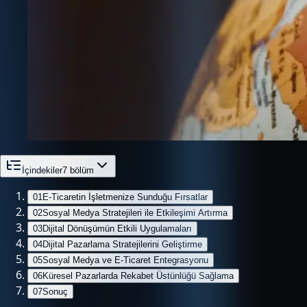
İçindekiler
7
bölüm
01
E-Ticaretin İşletmenize Sunduğu Fırsatlar
02
Sosyal Medya Stratejileri ile Etkileşimi Artırma
03
Dijital Dönüşümün Etkili Uygulamaları
04
Dijital Pazarlama Stratejilerini Geliştirme
05
Sosyal Medya ve E-Ticaret Entegrasyonu
06
Küresel Pazarlarda Rekabet Üstünlüğü Sağlama
07
Sonuç