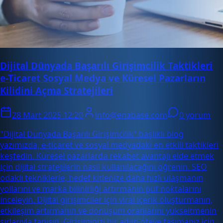
Dijital Dünyada Başarılı Girişimcilik Taktikleri
e-Ticaret Sosyal Medya ve Küresel Pazarların
Kilidini Açma Stratejileri
28 Mart 2025 12:20
info@enabase.com
0 yorum
"Dijital Dünyada Başarılı Girişimcilik" başlıklı blog
yazımızda, e-ticaret ve sosyal medyadaki en etkili taktikleri
keşfedin. Küresel pazarlarda rekabet avantajı elde etmek
için dijital stratejilerin nasıl kullanılacağını öğrenin. SEO
odaklı tekniklerle, hedef kitlenize daha hızlı ulaşmanın
yollarını ve marka bilinirliği artırmanın püf noktalarını
inceleyin. Dijital girişimciler için viral içerik oluşturmanın,
etkileşim artırmanın ve dönüşüm oranlarını yükseltmenin
sırlarıyla tanışın. Girişiminizi bir adım öteye taşımanız için