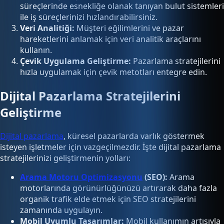
süreçlerinde esnekliğe olanak tanıyan bulut sistemleri
ile iş süreçlerinizi hızlandırabilirsiniz.
Veri Analitiği:
Müşteri eğilimlerini ve pazar
hareketlerini anlamak için veri analitik araçlarını
kullanın.
Çevik Uygulama Geliştirme:
Pazarlama stratejilerini
hızla uygulamak için çevik metotları entegre edin.
Dijital Pazarlama Stratejilerini
Geliştirme
Dijital pazarlama
, küresel pazarlarda varlık göstermek
isteyen işletmeler için vazgeçilmezdir. İşte dijital pazarlama
stratejilerinizi geliştirmenin yolları:
Arama Motoru Optimizasyonu
(SEO):
Arama
motorlarında görünürlüğünüzü artırarak daha fazla
organik trafik elde etmek için SEO stratejilerini
zamanında uygulayın.
Mobil Uyumlu Tasarımlar:
Mobil kullanımın artışıyla