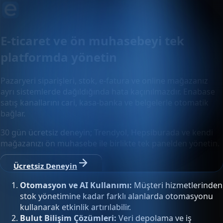
E-ticaret ve ön muhasebeyi tek
platformda yönetin
Pazaryeri siparişleri, stok, e-fatura ve online mağazanız
ayrı sistemlerde dağıldığında hata kaçınılmazdır. Enabase
satış kanallarını cari, kasa-banka ve belgelerle otomatik
bağlar.
30 gün ücretsiz deneyin; Trendyol, Hepsiburada ve kendi
mağazanızı ön muhasebe ile birlikte tek panelden yönetin.
Ücretsiz Deneyin
Otomasyon ve AI Kullanımı:
Müşteri hizmetlerinden
stok yönetimine kadar farklı alanlarda otomasyonu
kullanarak etkinlik artırılabilir.
Bulut Bilişim Çözümleri:
Veri depolama ve iş