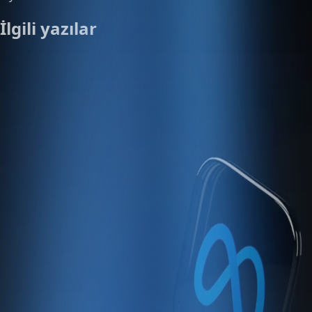
İlgili yazılar