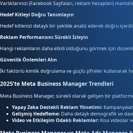
Varlıklarınızı (Facebook Sayfaları, reklam hesapları) mantıklı
Hedef Kitleyi Doğru Tanımlayın
Hedef kitlenizi detaylı bir şekilde analiz ederek doğru içerikl
Reklam Performansını Sürekli İzleyin
Hangi reklamların daha etkili olduğunu görmek için düzenli 
Güvenlik Önlemleri Alın
İki faktörlü kimlik doğrulama ve güçlü şifreler kullanarak 
2025’te Meta Business Manager Trendleri
Meta Business Manager, sürekli olarak gelişen bir platformdu
Yapay Zeka Destekli Reklam Yönetimi:
Kampanyaları
Gelişmiş Hedefleme:
Daha detaylı demografik ve davr
Video ve Etkileşim Odaklı Reklamlar:
Kısa videolar v
Meta Business Manager ve Meta Ads Manager Ar