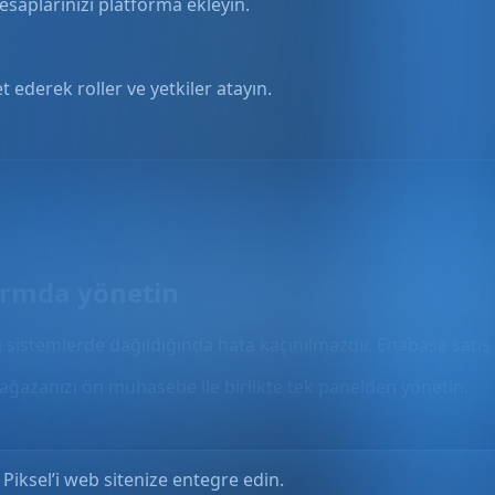
esaplarınızı platforma ekleyin.
t ederek roller ve yetkiler atayın.
formda yönetin
rı sistemlerde dağıldığında hata kaçınılmazdır. Enabase satış
ağazanızı ön muhasebe ile birlikte tek panelden yönetin.
iksel’i web sitenize entegre edin.