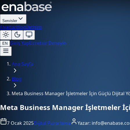
Servisler
Fiyatlar
Blog
İletişim
Giriş Yap
Ücretsiz Deneyin
EN
Ana Sayfa
Blog
Meta Business Manager İşletmeler İçin Güçlü Dijital 
Meta Business Manager İşletmeler İçi
7 Ocak 2025
Dijital Pazarlama
Yazar:
info@enabase.c