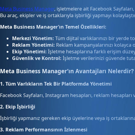
Meta Business Manager
, işletmelere ait Facebook Sayfaları
Bu araç, ekipler ve iş ortaklarıyla işbirliği yapmayı kolaylaştı
Meta Business Manager’ın Temel Özellikleri:
Merkezi Yönetim:
Tüm dijital varlıklarınızı bir yerde to
Reklam Yönetimi:
Reklam kampanyalarınızı kolayca ol
Ekip Yönetimi:
İşletme hesaplarına farklı erişim düzeyl
Güvenlik ve Kontrol:
İşletme verilerinizi güvende tuta
Meta Business Manager’ın Avantajları Nelerdir?
1. Tüm Varlıkların Tek Bir Platformda Yönetimi
Facebook Sayfaları, Instagram hesapları, reklam hesapları ve 
2. Ekip İşbirliği
İşbirliği yapmanız gereken ekip üyelerine veya iş ortaklarına f
3. Reklam Performansının İzlenmesi