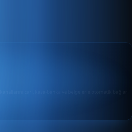
 kanallarını cari, kasa-banka ve belgelerle otomatik bağlar.