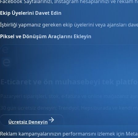
Facebook Sayfalarınızı, Instagram hesaplarınızı ve reklam h
Ekip Üyelerini Davet Edin
İşbirliği yapmanız gereken ekip üyelerini veya ajansları dave
Piksel ve Dönüşüm Araçlarını Ekleyin
E-ticaret ve ön muhasebeyi tek plat
Pazaryeri siparişleri, stok, e-fatura ve online mağazanız ay
30 gün ücretsiz deneyin; Trendyol, Hepsiburada ve kendi m
Ücretsiz Deneyin
Reklam kampanyalarınızın performansını izlemek için Meta P