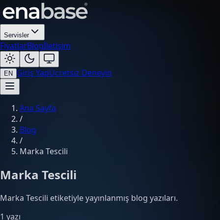
Servisler
Fiyatlar
Blog
İletişim
Giriş Yap
Ücretsiz Deneyin
EN
Ana Sayfa
/
Blog
/
Marka Tescili
Marka Tescili
Marka Tescili etiketiyle yayınlanmış blog yazıları.
1 yazı