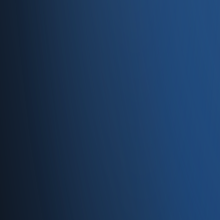
Servisler
E-Ticaret
Hızlı Satış
Bayi & Toptan
Ön Muhasebe
Web Site
Kaynaklar
Blog
Site haritası
İletişim
SSS
Hakkımızda
İletişim
İletişim