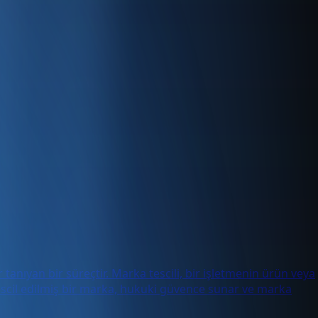
nıyan bir süreçtir. Marka tescili, bir işletmenin ürün veya
Tescil edilmiş bir marka, hukuki güvence sunar ve marka