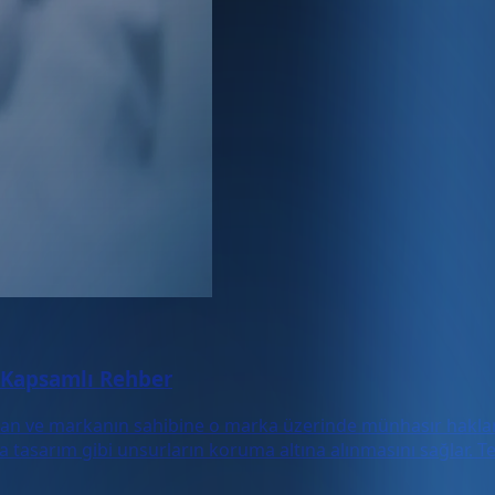
? Kapsamlı Rehber
an ve markanın sahibine o marka üzerinde münhasır haklar ta
ya tasarım gibi unsurların koruma altına alınmasını sağlar. 