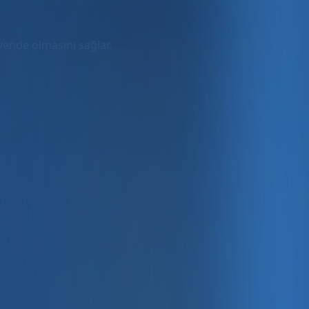
üvende olmasını sağlar.
rmda
ler dahil