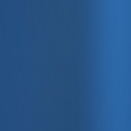
, e-fatura ve Enabase Online ile aynı panelde yönetin.