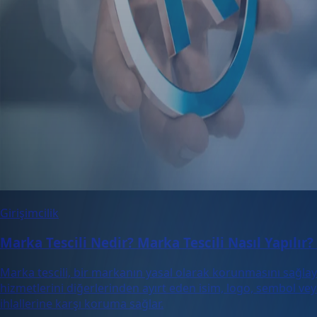
Girişimcilik
Marka Tescili Nedir? Marka Tescili Nasıl Yapılır
Marka tescili, bir markanın yasal olarak korunmasını sağlay
hizmetlerini diğerlerinden ayırt eden isim, logo, sembol ve
ihlallerine karşı koruma sağlar.