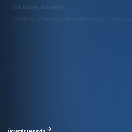
Üst Düzey Güvenlik
128 bit SSL şifreleme, kritik verilerinizin her zaman g
Hızlı Sunucular
Hızlı ve PCI uyumlu e-ticaret barındırma sunuyoruz.
E-ticaret ve ön muhasebe tek platfo
30 gün ücretsiz deneyin · Kredi kartı gerekmez · Tüm modül
Ücretsiz Deneyin