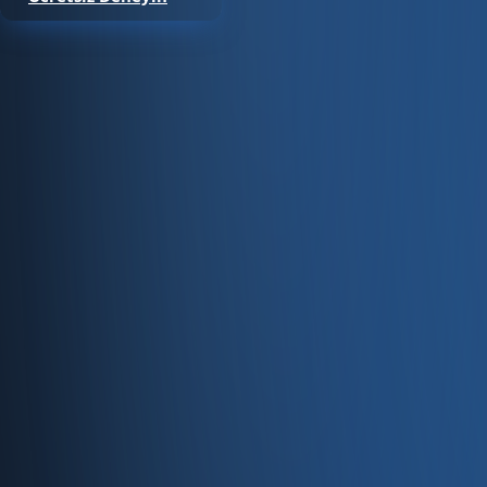
Satıştan tahsilata, tek platform.
Pazaryeri, web mağaza, kasa ve bayi kanallarınızı stok, cari
Hesap oluştur
Ürün
Servisler
Kaynaklar
Ürün
Özellikler
Fiyatlandırma
Entegrasyonlar