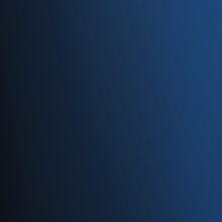
Caferağa, Şifa Sk No: 19
34710 Kadıköy/İstanbul
0850 840 45 20
info@enabase.com