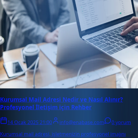
Kurumsal Mail Adresi Nedir ve Nasıl Alınır?
Profesyonel İletişim için Rehber
14 Ocak 2025 21:00
info@enabase.com
0 yorum
Kurumsal mail adresi, işletmenizin profesyonel imajını