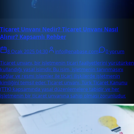
Ticaret Unvanı Nedir? Ticaret Unvanı Nasıl
Alınır? Kapsamlı Rehber
8 Ocak 2025 04:30
info@enabase.com
0 yorum
Ticaret unvanı, bir işletmenin ticari faaliyetlerini yürütürken
kullandığı yasal isimdir. Bu isim, işletmenin tanınmasını
sağlar ve resmi işlemler ile ticari ilişkilerde işletmenin
kimliğini temsil eder. Ticaret unvanı, Türk Ticaret Kanunu
(TTK) kapsamında yasal düzenlemelere tabidir ve her
işletmenin bir ticaret unvanına sahip olması zorunludur.