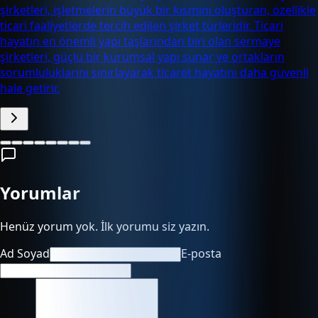
şirketleri, işletmelerin büyük bir kısmını oluşturan, özellikle
ticari faaliyetlerde tercih edilen şirket türleridir. Ticari
hayatın en önemli yapı taşlarından biri olan sermaye
şirketleri, güçlü bir kurumsal yapı sunar ve ortakların
sorumluluklarını sınırlayarak ticaret hayatını daha güvenli
hale getirir.
Yorumlar
Henüz yorum yok. İlk yorumu siz yazın.
Ad Soyad
E-posta