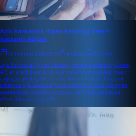
Açık Bankacılık (Open Banking) Nedir?
Kapsamlı Rehber
16 Temmuz 2026 09:09
Enabase
0 yorum
Açık Bankacılık (Open Banking), finansal verilerin güvenli
API’ler aracılığıyla yetkili üçüncü taraflarla paylaşılmasını
sağlayan yenilikçi bir bankacılık modelidir. Bu kapsamlı
rehberde açık bankacılığın ne olduğunu, nasıl çalıştığını,
avantajlarını, güvenlik boyutunu ve finans dünyasına
etkilerini özetle keşfedin.