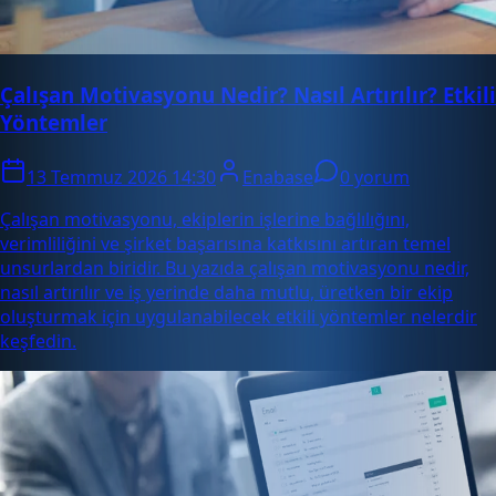
Çalışan Motivasyonu Nedir? Nasıl Artırılır? Etkili
Yöntemler
13 Temmuz 2026 14:30
Enabase
0 yorum
Çalışan motivasyonu, ekiplerin işlerine bağlılığını,
verimliliğini ve şirket başarısına katkısını artıran temel
unsurlardan biridir. Bu yazıda çalışan motivasyonu nedir,
nasıl artırılır ve iş yerinde daha mutlu, üretken bir ekip
oluşturmak için uygulanabilecek etkili yöntemler nelerdir
keşfedin.