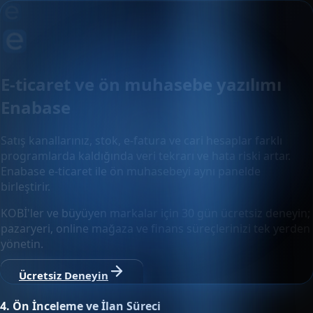
E-ticaret ve ön muhasebe yazılımı
Enabase
Satış kanallarınız, stok, e-fatura ve cari hesaplar farklı
programlarda kaldığında veri tekrarı ve hata riski artar.
Enabase e-ticaret ile ön muhasebeyi aynı panelde
birleştirir.
KOBİ'ler ve büyüyen markalar için 30 gün ücretsiz deneyin;
pazaryeri, online mağaza ve finans süreçlerinizi tek yerden
yönetin.
Ücretsiz Deneyin
4.
Ön İnceleme ve İlan Süreci