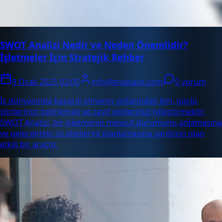
SWOT Analizi Nedir ve Neden Önemlidir?
İşletmeler İçin Stratejik Rehber
9 Ocak 2025 02:00
info@enabase.com
0 yorum
İş dünyasında başarılı olmanın yollarından biri, güçlü
yönlerinizi belirlemek ve zayıf yönlerinizi iyileştirmektir.
SWOT Analizi, bir işletmenin mevcut durumunu anlamasına
ve gelecekteki stratejilerini planlamasına yardımcı olan
etkili bir araçtır.