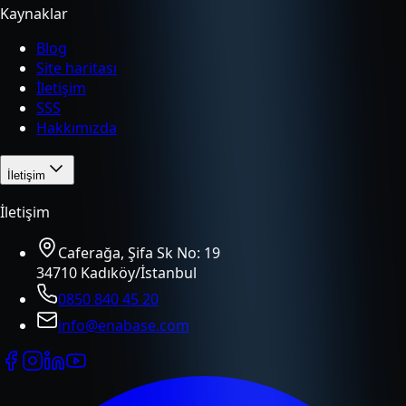
Kaynaklar
Blog
Site haritası
İletişim
SSS
Hakkımızda
İletişim
İletişim
Caferağa, Şifa Sk No: 19
34710 Kadıköy/İstanbul
0850 840 45 20
info@enabase.com