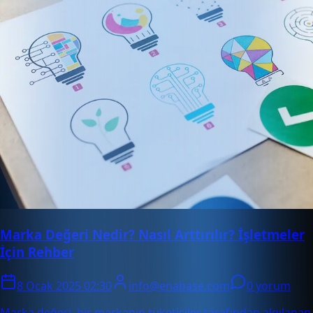
Marka Değeri Nedir? Nasıl Arttırılır? İşletmeler
İçin Rehber
8 Ocak 2025 02:30
info@enabase.com
0 yorum
Marka değeri, bir markanın tüketiciler tarafından algılanan