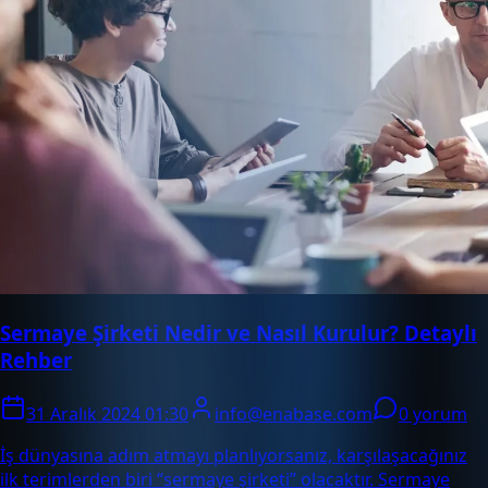
Sermaye Şirketi Nedir ve Nasıl Kurulur? Detaylı
Rehber
31 Aralık 2024 01:30
info@enabase.com
0 yorum
İş dünyasına adım atmayı planlıyorsanız, karşılaşacağınız
ilk terimlerden biri “sermaye şirketi” olacaktır. Sermaye