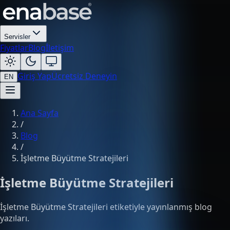
Servisler
Fiyatlar
Blog
İletişim
Giriş Yap
Ücretsiz Deneyin
EN
Ana Sayfa
/
Blog
/
İşletme Büyütme Stratejileri
İşletme Büyütme Stratejileri
İşletme Büyütme Stratejileri etiketiyle yayınlanmış blog
yazıları.