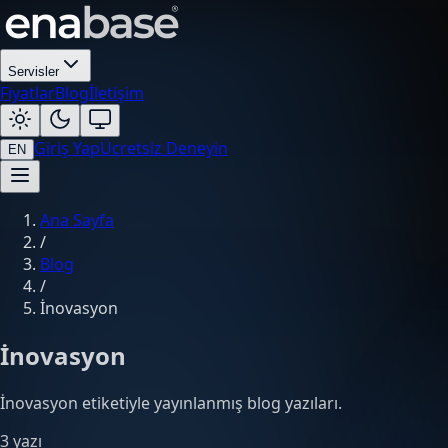
Servisler
Fiyatlar
Blog
İletişim
Giriş Yap
Ücretsiz Deneyin
EN
Ana Sayfa
/
Blog
/
İnovasyon
İnovasyon
İnovasyon etiketiyle yayınlanmış blog yazıları.
3 yazı