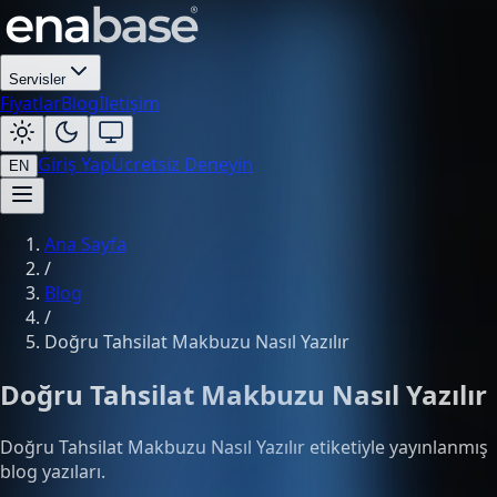
Servisler
Fiyatlar
Blog
İletişim
Giriş Yap
Ücretsiz Deneyin
EN
Ana Sayfa
/
Blog
/
Doğru Tahsilat Makbuzu Nasıl Yazılır
Doğru Tahsilat Makbuzu Nasıl Yazılır
Doğru Tahsilat Makbuzu Nasıl Yazılır etiketiyle yayınlanmış
blog yazıları.