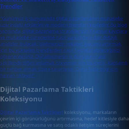
Trendler
"Günümüz iş dünyasında dijital pazarlamanın muhasebe
üzerindeki etkilerini ve modern trendleri keşfedin! Bu blog
yazısında, dijital pazarlama stratejilerinin finansal kayıtlara
ve muhasebe süreçlerine nasıl yansıdığına dair detaylı
analizler bulacak, işletmenizin rekabet gücünü artırmak
için bu yükselen trendlerden nasıl faydalanabileceğinizi
öğreneceksiniz. Dijitalleşmenin iş dünyasını nasıl
şekillendirdiğini anlamak isteyenler için bu içerik, kapsamlı
bir rehber olmak üzere tasarlandı. Daha fazla bilgi için
hemen tıklayın!"
Dijital Pazarlama Taktikleri
Koleksiyonu
Dijital Pazarlama Taktikleri
koleksiyonu, markaların
çevrim içi görünürlüğünü artırmasına, hedef kitlesiyle daha
güçlü bağ kurmasına ve satış odaklı iletişim süreçlerini