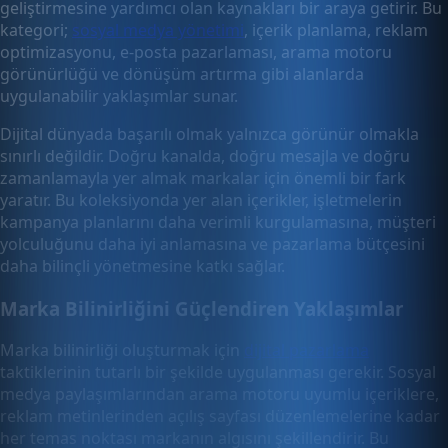
geliştirmesine yardımcı olan kaynakları bir araya getirir. Bu
kategori;
sosyal medya yönetimi
, içerik planlama, reklam
optimizasyonu, e-posta pazarlaması, arama motoru
görünürlüğü ve dönüşüm artırma gibi alanlarda
uygulanabilir yaklaşımlar sunar.
Dijital dünyada başarılı olmak yalnızca görünür olmakla
sınırlı değildir. Doğru kanalda, doğru mesajla ve doğru
zamanlamayla yer almak markalar için önemli bir fark
yaratır. Bu koleksiyonda yer alan içerikler, işletmelerin
kampanya planlarını daha verimli kurgulamasına, müşteri
yolculuğunu daha iyi anlamasına ve pazarlama bütçesini
daha bilinçli yönetmesine katkı sağlar.
Marka Bilinirliğini Güçlendiren Yaklaşımlar
Marka bilinirliği oluşturmak için
dijital pazarlama
taktiklerinin tutarlı bir şekilde uygulanması gerekir. Sosyal
medya paylaşımlarından arama motoru uyumlu içeriklere,
reklam metinlerinden açılış sayfası düzenlemelerine kadar
her temas noktası markanın algısını şekillendirir. Bu