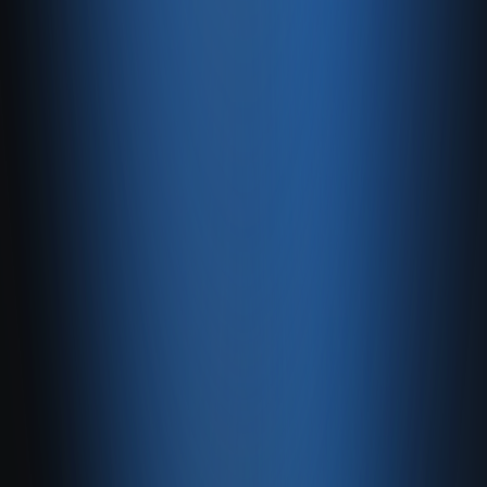
Pazaryeri, web mağaza, kasa ve bayi kanallarınızı stok, cari,
e-fatura ve Enabase Online ile aynı panelde yönetin.
Hesap oluştur
Ürün
Servisler
Kaynaklar
Ürün
Özellikler
Fiyatlandırma
Entegrasyonlar
Servisler
E-Ticaret