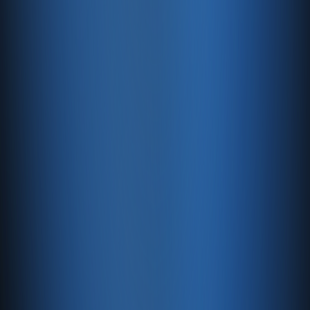
Ücretsiz Güncellemeler
Çevrimiçi satış yapmanıza yardımcı olmak ve dijital
varlığınızı daha da geliştirmek için
yararlanabileceğiniz yeni ücretsiz özellikleri sürekli
olarak ekliyoruz.
Üst Düzey Güvenlik
128 bit SSL şifreleme, kritik verilerinizin her zaman
güvende olmasını sağlar.