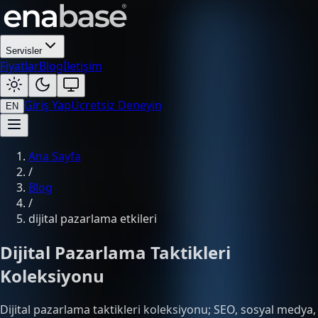
Servisler
Fiyatlar
Blog
İletişim
Giriş Yap
Ücretsiz Deneyin
EN
Ana Sayfa
/
Blog
/
dijital pazarlama etkileri
Dijital Pazarlama Taktikleri
Koleksiyonu
Dijital pazarlama taktikleri koleksiyonu; SEO, sosyal medya,