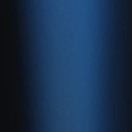
Hızlı Satış
Bayi & Toptan
Ön Muhasebe
Web Site
Kaynaklar
Blog
Site haritası
İletişim
SSS
Hakkımızda
İletişim
İletişim
Caferağa, Şifa Sk No: 19
34710 Kadıköy/İstanbul
0850 840 45 20