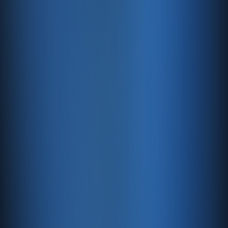
satışa giden yolu sadeleştiren taktiklere odaklanır.
Küçük işletmelerden büyüme hedefleyen markalara kadar
farklı ihtiyaçlara hitap eden dijital pazarlama taktikleri,
rekabetin yoğun olduğu çevrim içi pazarda daha güçlü
adımlar atmak isteyenler için yol gösterici nitelik taşır. Bu
kategori üzerinden marka hedeflerinize uygun yöntemleri
inceleyebilir, dijital varlığınızı daha planlı ve etkili biçimde
geliştirebilirsiniz.
Otomatik Yedeklemeler
Düzenli, otomatik yedeklemelerle içiniz rahat olsun.