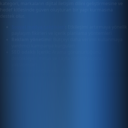
kategori, markaların dijital iletişim dilini geliştirmesine ve
hedef kitlesinde güven oluşturan bir yapı kurmasına
destek olur.
Sosyal medya taktikleri
:
Etkileşimi artırmaya yönelik
paylaşım fikirleri ve içerik planlama yöntemleri
Reklam yönetimi:
Bütçeyi daha verimli kullanmaya
yardımcı kampanya kurguları
SEO odaklı içerik:
Arama görünürlüğünü
destekleyen metin ve sayfa optimizasyonu
yaklaşımları
E-posta pazarlaması:
Müşteri bağlılığını güçlendiren
iletişim senaryoları
Dönüşüm Odaklı Dijital Pazarlama Planları
Dijital pazarlama çalışmalarında trafik elde etmek kadar, bu
trafiği anlamlı sonuçlara dönüştürmek de önemlidir.
Kullanıcı deneyimi, teklif yapısı, güven unsurları ve çağrı
metinleri dönüşüm performansını doğrudan etkiler. Bu
koleksiyon, ziyaretçilerin karar sürecini destekleyen ve