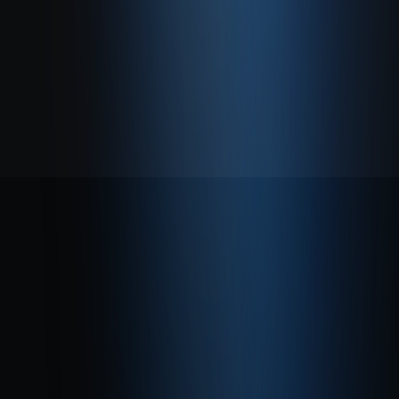
Hakkımızda
Gizlilik Politikası
Kullanım Sözleşmesi
© 2026 Enabase Tüm Hakları Saklıdır.