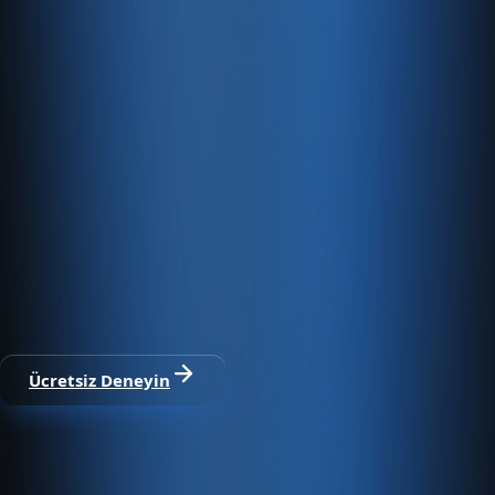
Hızlı Sunucular
Hızlı ve PCI uyumlu e-ticaret barındırma sunuyoruz.
E-ticaret ve ön muhasebe tek
platformda
30 gün ücretsiz deneyin · Kredi kartı gerekmez · Tüm
modüller dahil
Ücretsiz Deneyin
Satıştan tahsilata, tek platform.