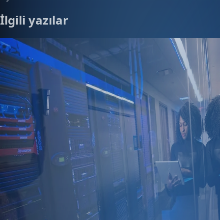
İlgili yazılar