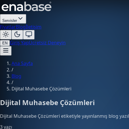
Servisler
Fiyatlar
Blog
İletişim
Giriş Yap
Ücretsiz Deneyin
EN
Ana Sayfa
/
Blog
/
Dijital Muhasebe Çözümleri
Dijital Muhasebe Çözümleri
Dijital Muhasebe Çözümleri etiketiyle yayınlanmış blog yazıl
3 yazı