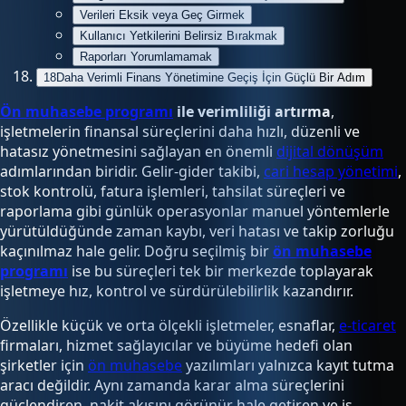
Verileri Eksik veya Geç Girmek
Kullanıcı Yetkilerini Belirsiz Bırakmak
Raporları Yorumlamamak
18
Daha Verimli Finans Yönetimine Geçiş İçin Güçlü Bir Adım
Ön muhasebe programı
ile verimliliği artırma
,
işletmelerin finansal süreçlerini daha hızlı, düzenli ve
hatasız yönetmesini sağlayan en önemli
dijital dönüşüm
adımlarından biridir. Gelir-gider takibi,
cari hesap yönetimi
,
stok kontrolü, fatura işlemleri, tahsilat süreçleri ve
raporlama gibi günlük operasyonlar manuel yöntemlerle
yürütüldüğünde zaman kaybı, veri hatası ve takip zorluğu
kaçınılmaz hale gelir. Doğru seçilmiş bir
ön muhasebe
programı
ise bu süreçleri tek bir merkezde toplayarak
işletmeye hız, kontrol ve sürdürülebilirlik kazandırır.
Özellikle küçük ve orta ölçekli işletmeler, esnaflar,
e-ticaret
firmaları, hizmet sağlayıcılar ve büyüme hedefi olan
şirketler için
ön muhasebe
yazılımları yalnızca kayıt tutma
aracı değildir. Aynı zamanda karar alma süreçlerini
güçlendiren, nakit akışını görünür hale getiren ve iş