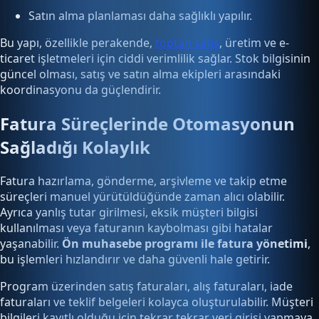
Satın alma planlaması daha sağlıklı yapılır.
Bu yapı, özellikle perakende,
toptan satış
, üretim ve e-
ticaret işletmeleri için ciddi verimlilik sağlar. Stok bilgisinin
güncel olması, satış ve satın alma ekipleri arasındaki
koordinasyonu da güçlendirir.
Fatura Süreçlerinde Otomasyonun
Sağladığı Kolaylık
Fatura hazırlama, gönderme, arşivleme ve takip etme
süreçleri manuel yürütüldüğünde zaman alıcı olabilir.
Ayrıca yanlış tutar girilmesi, eksik müşteri bilgisi
kullanılması veya faturanın kaybolması gibi hatalar
yaşanabilir.
Ön muhasebe programı ile fatura yönetimi
,
bu işlemleri hızlandırır ve daha güvenli hale getirir.
Program üzerinden satış faturaları, alış faturaları, iade
faturaları ve teklif belgeleri kolayca oluşturulabilir. Müşteri
bilgileri kayıtlı olduğu için tekrar tekrar veri girişi yapmaya