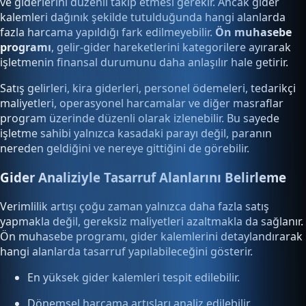
ve giderlerini düzenli takip etmesi gerekir. Ancak gider
kalemleri dağınık şekilde tutulduğunda hangi alanlarda
fazla harcama yapıldığı fark edilmeyebilir.
Ön muhasebe
programı
, gelir-gider hareketlerini kategorilere ayırarak
işletmenin finansal durumunu daha anlaşılır hale getirir.
Satış gelirleri, kira giderleri, personel ödemeleri, tedarikçi
maliyetleri, operasyonel harcamalar ve diğer masraflar
program üzerinde düzenli olarak izlenebilir. Bu sayede
işletme sahibi yalnızca kasadaki parayı değil, paranın
nereden geldiğini ve nereye gittiğini de görebilir.
Gider Analiziyle Tasarruf Alanlarını Belirleme
Verimlilik artışı çoğu zaman yalnızca daha fazla satış
yapmakla değil, gereksiz maliyetleri azaltmakla da sağlanır.
Ön muhasebe programı, gider kalemlerini detaylandırarak
hangi alanlarda tasarruf yapılabileceğini gösterir.
En yüksek gider kalemleri tespit edilebilir.
Dönemsel harcama artışları analiz edilebilir.