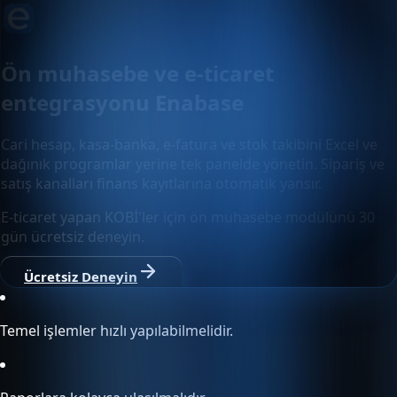
Ön muhasebe ve e-ticaret
entegrasyonu Enabase
Cari hesap, kasa-banka, e-fatura ve stok takibini Excel ve
dağınık programlar yerine tek panelde yönetin. Sipariş ve
satış kanalları finans kayıtlarına otomatik yansır.
E-ticaret yapan KOBİ'ler için ön muhasebe modülünü 30
gün ücretsiz deneyin.
Ücretsiz Deneyin
Temel işlemler hızlı yapılabilmelidir.