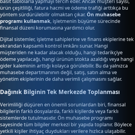
basit tablolarla yapmayı tercih eder. Ancak müşteri sayısı,
ürün çeşitliliği, fatura hacmi ve ödeme trafiği arttıkça bu
yöntem sürdürülebilir olmaktan çıkar.
Ön muhasebe
programı kullanmak
, işletmenin büyüme sürecinde
finansal düzeni korumasına yardımcı olur.
Dijital sistemler, işletme sahiplerine ve finans ekiplerine tek
ekrandan kapsamlı kontrol imkânı sunar. Hangi
müşteriden ne kadar alacak olduğu, hangi tedarikçiye
ödeme yapılacağı, hangi ürünün stokta azaldığı veya hangi
gider kaleminin arttığı kolayca görülebilir. Bu da yalnızca
muhasebe departmanının değil, satış, satın alma ve
yönetim ekiplerinin de daha verimli çalışmasını sağlar.
Dağınık Bilginin Tek Merkezde Toplanması
Verimliliği düşüren en önemli sorunlardan biri, finansal
bilgilerin farklı dosyalarda, farklı kişilerde veya farklı
sistemlerde tutulmasıdır. Ön muhasebe programı
sayesinde tüm bilgiler merkezi bir yapıda toplanır. Böylece
yetkili kişiler ihtiyaç duydukları verilere hızlıca ulaşabilir.