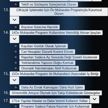
Teklif ve Sözleşme Süreçlerinde Düzen
13
Küçük İşletmeler İçin Ön Muhasebe Programıyla Kurumsal
Düzen
Büyüme Sürecine Hazırlık
14
Ön Muhasebe Programı Kullanırken Verimliliği Artıran İpuçları
Kayıtları Günlük Olarak İşlemek
Cari Hesapları Düzenli Kontrol Etmek
Raporları Sadece Ay Sonunda Değil Sürekli İncelemek
Yetkilendirme Yapısını Doğru Kurmak
Otomatik Hatırlatmaları Aktif Kullanmak
15
Ön Muhasebe Programı ile Muhasebeci Arasındaki İş Birliği
Daha Az Evrak Karmaşası Daha Hızlı İşlem
16
Verimlilik Artışını Ölçmek İçin Takip Edilebilecek Göstergeler
17
Sık Yapılan Hatalar ve Daha Verimli Kullanım Yolları
Programı Sadece Fatura Kesmek İçin Kullanmak