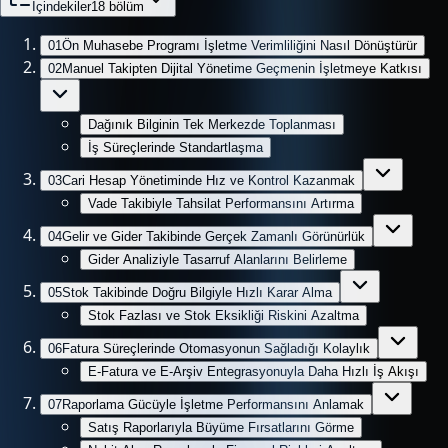
İçindekiler
18
bölüm
01
Ön Muhasebe Programı İşletme Verimliliğini Nasıl Dönüştürür
02
Manuel Takipten Dijital Yönetime Geçmenin İşletmeye Katkısı
Dağınık Bilginin Tek Merkezde Toplanması
İş Süreçlerinde Standartlaşma
03
Cari Hesap Yönetiminde Hız ve Kontrol Kazanmak
Vade Takibiyle Tahsilat Performansını Artırma
04
Gelir ve Gider Takibinde Gerçek Zamanlı Görünürlük
Gider Analiziyle Tasarruf Alanlarını Belirleme
05
Stok Takibinde Doğru Bilgiyle Hızlı Karar Alma
Stok Fazlası ve Stok Eksikliği Riskini Azaltma
06
Fatura Süreçlerinde Otomasyonun Sağladığı Kolaylık
E-Fatura ve E-Arşiv Entegrasyonuyla Daha Hızlı İş Akışı
07
Raporlama Gücüyle İşletme Performansını Anlamak
Satış Raporlarıyla Büyüme Fırsatlarını Görme