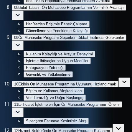
Nakit Akış Raporlarıyla Finansal Riskleri Azaltma
08
Bulut Tabanlı Ön Muhasebe Programlarının Verimlilik Avantajı
Her Yerden Erişimle Esnek Çalışma
Güncelleme ve Yedekleme Kolaylığı
09
Ön Muhasebe Programı Seçerken Dikkat Edilmesi Gerekenler
Kullanım Kolaylığı ve Arayüz Deneyimi
İşletme İhtiyaçlarına Uygun Modüller
Entegrasyon Yeteneği
Güvenlik ve Yetkilendirme
10
Ekibin Ön Muhasebe Programına Uyumunu Hızlandırmak
Eğitim ve Kullanıcı Alışkanlıkları
Veri Temizliği ve Doğru Başlangıç
11
E-Ticaret İşletmeleri İçin Ön Muhasebe Programının Önemi
Siparişten Faturaya Kesintisiz Akış
12
Hizmet Sektöründe Ön Muhasebe Programı Kullanımı