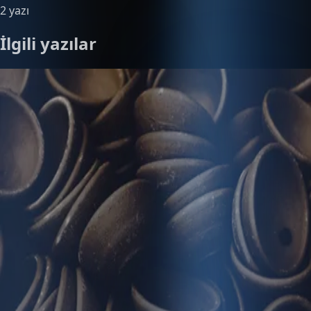
2 yazı
İlgili yazılar