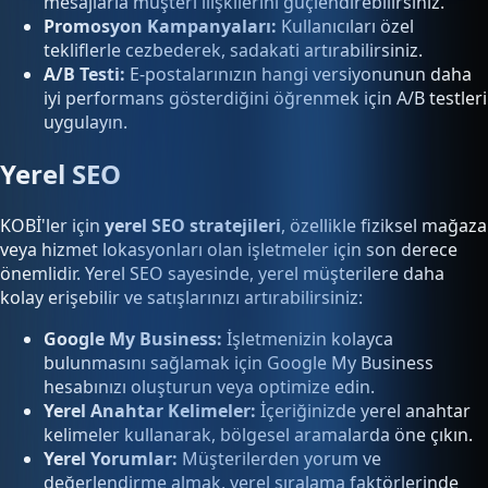
mesajlarla müşteri ilişkilerini güçlendirebilirsiniz.
Promosyon Kampanyaları:
Kullanıcıları özel
tekliflerle cezbederek, sadakati artırabilirsiniz.
A/B Testi:
E-postalarınızın hangi versiyonunun daha
iyi performans gösterdiğini öğrenmek için A/B testleri
uygulayın.
Yerel SEO
KOBİ'ler için
yerel SEO stratejileri
, özellikle fiziksel mağaza
veya hizmet lokasyonları olan işletmeler için son derece
önemlidir. Yerel SEO sayesinde, yerel müşterilere daha
kolay erişebilir ve satışlarınızı artırabilirsiniz:
Google My Business:
İşletmenizin kolayca
bulunmasını sağlamak için Google My Business
hesabınızı oluşturun veya optimize edin.
Yerel Anahtar Kelimeler:
İçeriğinizde yerel anahtar
kelimeler kullanarak, bölgesel aramalarda öne çıkın.
Yerel Yorumlar:
Müşterilerden yorum ve
değerlendirme almak, yerel sıralama faktörlerinde