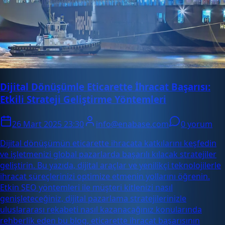
Dijital Dönüşümle Eticarette İhracat Başarısı:
Etkili Strateji Geliştirme Yöntemleri
26 Mart 2025 23:30
info@enabase.com
0 yorum
Dijital dönüşümün eticarette ihracata katkılarını keşfedin
ve işletmenizi global pazarlarda başarılı kılacak stratejiler
geliştirin. Bu yazıda, dijital araçlar ve yenilikçi teknolojilerle
ihracat süreçlerinizi optimize etmenin yollarını öğrenin.
Etkin SEO yöntemleri ile müşteri kitlenizi nasıl
genişleteceğiniz, dijital pazarlama stratejilerinizle
uluslararası rekabeti nasıl kazanacağınız konularında
rehberlik eden bu blog, eticarette ihracat başarısının