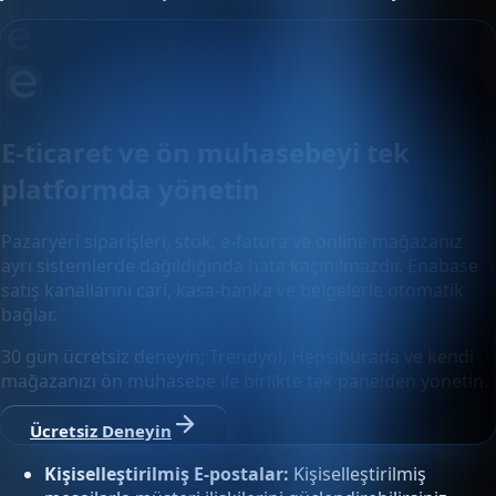
E-ticaret ve ön muhasebeyi tek
platformda yönetin
Pazaryeri siparişleri, stok, e-fatura ve online mağazanız
ayrı sistemlerde dağıldığında hata kaçınılmazdır. Enabase
satış kanallarını cari, kasa-banka ve belgelerle otomatik
bağlar.
30 gün ücretsiz deneyin; Trendyol, Hepsiburada ve kendi
mağazanızı ön muhasebe ile birlikte tek panelden yönetin.
Ücretsiz Deneyin
Kişiselleştirilmiş E-postalar:
Kişiselleştirilmiş