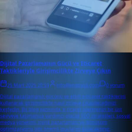
Dijital Pazarlamanın Gücü ve Eticaret
Taktikleriyle Girişimcilikte Zirveye Çıkın
25 Mart 2025 20:59
info@enabase.com
0 yorum
Dijital pazarlamanın gücünü ve etkili e-ticaret taktiklerini
kullanarak girişimcilikte nasıl zirveye çıkabileceğinizi
keşfedin. Bu blog yazısında, e-ticaret işletmenizi bir üst
seviyeye taşımanıza yardımcı olacak SEO stratejileri, sosyal
medya yönetimi, içerik pazarlaması ve dönüşüm
optimizasyonu gibi önemli ipuçlarını bulacaksınız.