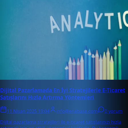
Dijital Pazarlamada En İyi Stratejilerle E-Ticaret
Satışlarını Hızla Artırma Yöntemleri
11 Nisan 2025 19:04
info@enabase.com
0 yorum
Dijital pazarlama stratejileri ile e-ticaret satışlarınızı hızla