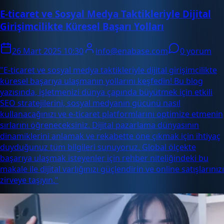
E-ticaret ve Sosyal Medya Taktikleriyle Dijital
Girişimcilikte Küresel Başarı Yolları
26 Mart 2025 10:30
info@enabase.com
0 yorum
"E-ticaret ve sosyal medya taktikleriyle dijital girişimcilikte
küresel başarıya ulaşmanın yollarını keşfedin! Bu blog
yazısında, işletmenizi dünya çapında büyütmek için etkili
SEO stratejilerini, sosyal medyanın gücünü nasıl
kullanacağınızı ve e-ticaret platformlarını optimize etmenin
sırlarını öğreneceksiniz. Dijital pazarlama dünyasının
dinamiklerini anlamak ve rekabette öne çıkmak için ihtiyaç
duyduğunuz tüm bilgileri sunuyoruz. Global ölçekte
başarıya ulaşmak isteyenler için rehber niteliğindeki bu
makale ile dijital varlığınızı güçlendirin ve online satışlarınızı
zirveye taşıyın."