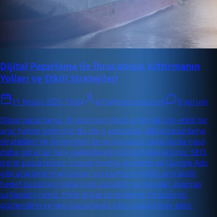
Dijital Pazarlama ile İhracatınızı Arttırmanın
Yolları ve Etkili Stratejileri
11 Nisan 2025 19:04
info@enabase.com
0 yorum
Dijital pazarlama, ihracat hacminizi artırmak için etkili bir
araç haline gelmiştir. Bu blog yazısında, dijital pazarlama
stratejileri ve yöntemleri ile uluslararası pazarlarda nasıl
daha görünür hale gelebileceğinizi keşfedeceksiniz. SEO,
içerik pazarlaması, sosyal medya yönetimi ve Google Ads
gibi araçlarla markanızın küresel bilinirliğini artırabilir,
hedef pazarlara daha hızlı ulaşabilir ve rekabet avantajı
sağlayabilirsiniz. Etkili dijital stratejilerle ihracatınızı
güçlendirin ve yeni pazarlarda kalıcı başarı elde edin.