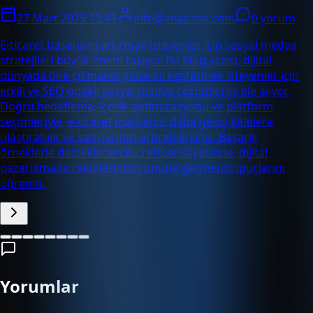
27 Mart 2025 13:41
info@enabase.com
0 yorum
E-ticaret başarısını artırmak isteyenler için sosyal medya
stratejileri büyük önem taşıyor. Bu blog yazısı, dijital
dünyada öne çıkmanın yollarını keşfetmek isteyenler için
etkili ve SEO odaklı sosyal medya çözümlerini ele alıyor.
Doğru hedefleme, içerik optimizasyonu ve platform
seçimleriyle, e-ticaret markanızı daha geniş kitlelere
ulaştırabilir ve satışlarınızı artırabilirsiniz. Başarılı
örneklerle desteklenen bu rehber sayesinde, dijital
pazarlamada rakiplerinizin önüne geçmenin ipuçlarını
öğrenin.
Yorumlar