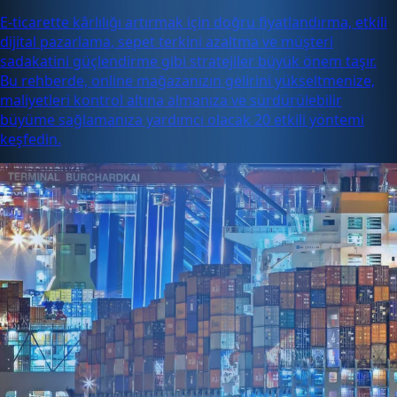
E-ticarette kârlılığı artırmak için doğru fiyatlandırma, etkili
dijital pazarlama, sepet terkini azaltma ve müşteri
sadakatini güçlendirme gibi stratejiler büyük önem taşır.
Bu rehberde, online mağazanızın gelirini yükseltmenize,
maliyetleri kontrol altına almanıza ve sürdürülebilir
büyüme sağlamanıza yardımcı olacak 20 etkili yöntemi
keşfedin.