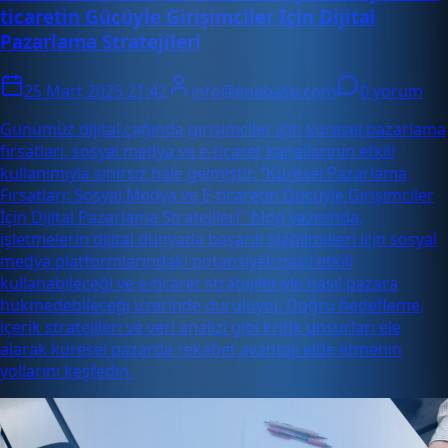
ticaretin Gücüyle Girişimciler İçin Dijital
Pazarlama Stratejileri
25 Mart 2025 21:42
info@enabase.com
0 yorum
Günümüz dijital çağında girişimciler için küresel pazarlama
fırsatları, sosyal medya ve e-ticaret kanallarının etkili
kullanımıyla sınırsız hale gelmiştir. "Küresel Pazarlama
Fırsatları: Sosyal Medya ve E-ticaretin Gücüyle Girişimciler
İçin Dijital Pazarlama Stratejileri" blog yazısında,
işletmelerin dijital dünyada başarılı olabilmeleri için sosyal
medya platformlarındaki potansiyeli nasıl etkili
kullanabileceği ve e-ticaret stratejileriyle nasıl pazara
hükmedebileceği üzerinde duruluyor. Doğru hedefleme,
içerik stratejileri ve veri analizi gibi kritik unsurları ele
alarak küresel pazarda rekabet avantajı elde etmenin
yollarını keşfedin.