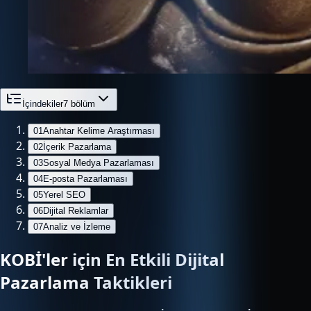
İçindekiler
7
bölüm
01
Anahtar Kelime Araştırması
02
İçerik Pazarlama
03
Sosyal Medya Pazarlaması
04
E-posta Pazarlaması
05
Yerel SEO
06
Dijital Reklamlar
07
Analiz ve İzleme
KOBİ'ler için En Etkili Dijital
Pazarlama Taktikleri