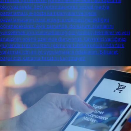
artırmak için en etkili yöntemleri keşfedin. Bu kapsamlı
blog yazısında, SEO optimizasyonu, sosyal medya
pazarlaması, e-posta kampanyaları ve içerik
pazarlamasının nasıl entegre edilmesi gerektiğini
öğreneceksiniz. Aynı zamanda, dönüşüm oranlarını
yükseltmek için kullanabileceğiniz yenilikçi teknikler ve veri
analizinin önemi üzerinde duruyoruz. Çevrimiçi varlığınızı
güçlendirerek müşteri çekme ve tutma konularında fark
yaratmak için en iyi uygulamalara odaklanın. E-ticaret
başarınızı katlama fırsatını kaçırmayın!