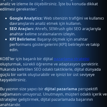
analiz ve izleme ile ölçebilirsiniz. İşte bu konuda dikkat
edilmesi gerekenler:
Google Analytics:
Web sitenizin trafiğini ve kullanıcı
davranışlarını analiz etmek için kullanın.
SEO Araçları:
Ahrefs, SEMrush gibi SEO araçlarıyla
anahtar kelime sıralamalarını izleyin.
KPI Belirleme:
Başarıyı ölçmek için anahtar
performans göstergelerini (KPI) belirleyin ve takip
edin.
KOBİ'ler için başarılı bir dijital
pazarlama stratejisi
oluşturmak, sürekli öğrenme ve adaptasyon gerektirir.
Yukarıda belirtilen SEO odaklı taktiklerle, dijital dünyada
güçlü bir varlık oluşturabilir ve işinizi bir üst seviyeye
taşıyabilirsiniz.
Bu yazının size yapıcı bir
dijital pazarlama
perspektifi
sağlamasını umuyoruz. Unutmayın, müşteri odaklı içerik ve
stratejiler geliştirmek, dijital pazarlamada başarının
anahtarıdır.