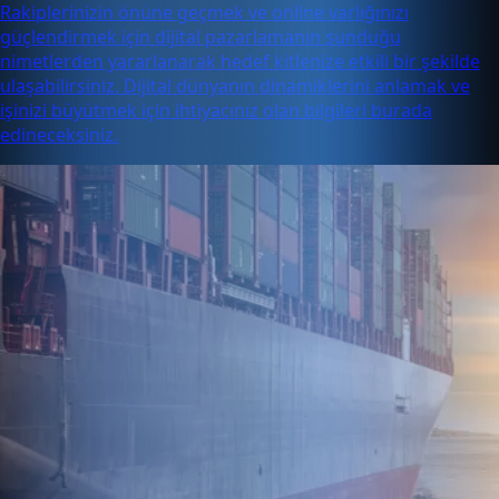
Rakiplerinizin önüne geçmek ve online varlığınızı
güçlendirmek için dijital pazarlamanın sunduğu
nimetlerden yararlanarak hedef kitlenize etkili bir şekilde
ulaşabilirsiniz. Dijital dünyanın dinamiklerini anlamak ve
işinizi büyütmek için ihtiyacınız olan bilgileri burada
edineceksiniz.