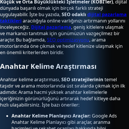
Küçük ve Orta Büyüklükteki İşletmeler (KOBİ'ler)
, dijital
dünyada başarılı olmak için birçok farklı strateji
uygulayabilir. İşte bu yazıda,
SEO odaklı
dijital pazarlama
taktikleri
aracılığıyla online varlığınızı artırmanın yollarını
inceleyeceğiz.
Dijital pazarlama
, geniş kitlelere ulaşmak
ve markanızı tanıtmak için günümüzün vazgeçilmez bir
araçtır. Bu bağlamda,
SEO optimizasyonu
, arama
motorlarında öne çıkmak ve hedef kitlenize ulaşmak için
en önemli kriterlerden biridir.
Anahtar Kelime Araştırması
Anahtar kelime araştırması,
SEO stratejilerinin
temel
taşıdır ve arama motorlarında üst sıralarda çıkmak için ilk
adımdır. Arama hacmi yüksek anahtar kelimelerle
içeriğinizin görünürlüğünü artırarak hedef kitleye daha
hızlı ulaşabilirsiniz. İşte bazı öneriler:
Anahtar Kelime Planlayıcı Araçlar:
Google Ads
Anahtar Kelime Planlayıcı gibi araçlar, aranma
hacimleri ve rekabet oranları hakkında bilgi