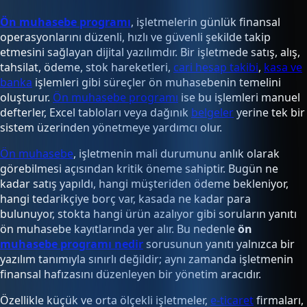
Ön muhasebe programı
, işletmelerin günlük finansal
operasyonlarını düzenli, hızlı ve güvenli şekilde takip
etmesini sağlayan dijital yazılımdır. Bir işletmede satış, alış,
tahsilat, ödeme, stok hareketleri,
cari hesap takibi
,
kasa ve
banka
işlemleri gibi süreçler ön muhasebenin temelini
oluşturur.
Ön muhasebe programı
ise bu işlemleri manuel
defterler, Excel tabloları veya dağınık
belgeler
yerine tek bir
sistem üzerinden yönetmeye yardımcı olur.
Ön muhasebe
, işletmenin mali durumunu anlık olarak
görebilmesi açısından kritik öneme sahiptir. Bugün ne
kadar satış yapıldı, hangi müşteriden ödeme bekleniyor,
hangi tedarikçiye borç var, kasada ne kadar para
bulunuyor, stokta hangi ürün azalıyor gibi soruların yanıtı
ön muhasebe kayıtlarında yer alır. Bu nedenle
ön
muhasebe programı nedir
sorusunun yanıtı yalnızca bir
yazılım tanımıyla sınırlı değildir; aynı zamanda işletmenin
finansal hafızasını düzenleyen bir yönetim aracıdır.
Özellikle küçük ve orta ölçekli işletmeler,
e-ticaret
firmaları,