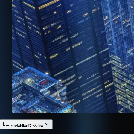
İçindekiler
17
bölüm