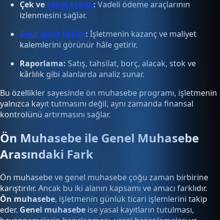
Çek ve
senet takibi
:
Vadeli ödeme araçlarının
izlenmesini sağlar.
Gelir gider takibi
:
İşletmenin kazanç ve maliyet
kalemlerini görünür hâle getirir.
Raporlama:
Satış, tahsilat, borç, alacak, stok ve
kârlılık gibi alanlarda analiz sunar.
Bu özellikler sayesinde ön muhasebe programı, işletmenin
yalnızca kayıt tutmasını değil, aynı zamanda finansal
kontrolünü artırmasını sağlar.
Ön Muhasebe ile Genel Muhasebe
Arasındaki Fark
Ön muhasebe ve genel muhasebe çoğu zaman birbirine
karıştırılır. Ancak bu iki alanın kapsamı ve amacı farklıdır.
Ön muhasebe
, işletmenin günlük ticari işlemlerini takip
eder.
Genel muhasebe
ise yasal kayıtların tutulması,