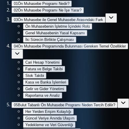
01
Ön Muhasebe Programı Nedir?
02
Ön Muhasebe Programı Ne İşe Yarar?
03
Ön Muhasebe ile Genel Muhasebe Arasındaki Fark
Ön Muhasebenin İşletme İçindeki Rolü
Genel Muhasebenin Yasal Kapsamı
İki Sürecin Birlikte Çalışması
04
Ön Muhasebe Programında Bulunması Gereken Temel Özellikler
Cari Hesap Yönetimi
Fatura ve Belge Takibi
Stok Takibi
Kasa ve Banka İşlemleri
Gelir ve Gider Yönetimi
Raporlama ve Analiz
05
Bulut Tabanlı Ön Muhasebe Programı Neden Tercih Edilir?
Her Yerden Erişim Kolaylığı
Güncel Veriye Anında Ulaşım
Yedekleme ve Veri Güvenliği