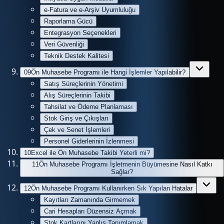
e-Fatura ve e-Arşiv Uyumluluğu
Raporlama Gücü
Entegrasyon Seçenekleri
Veri Güvenliği
Teknik Destek Kalitesi
09
Ön Muhasebe Programı ile Hangi İşlemler Yapılabilir?
Satış Süreçlerinin Yönetimi
Alış Süreçlerinin Takibi
Tahsilat ve Ödeme Planlaması
Stok Giriş ve Çıkışları
Çek ve Senet İşlemleri
Personel Giderlerinin İzlenmesi
10
Excel ile Ön Muhasebe Takibi Yeterli mi?
11
Ön Muhasebe Programı İşletmenin Büyümesine Nasıl Katkı
Sağlar?
12
Ön Muhasebe Programı Kullanırken Sık Yapılan Hatalar
Kayıtları Zamanında Girmemek
Cari Hesapları Düzensiz Açmak
Stok Kartlarını Yanlış Tanımlamak