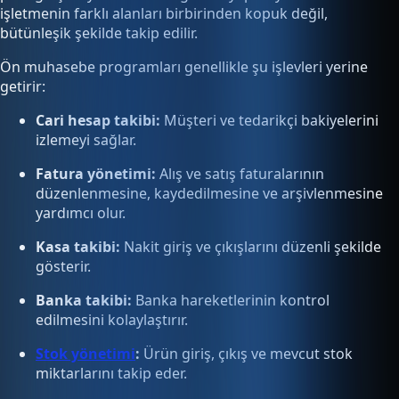
işletmenin farklı alanları birbirinden kopuk değil,
bütünleşik şekilde takip edilir.
Ön muhasebe programları genellikle şu işlevleri yerine
getirir:
Cari hesap takibi:
Müşteri ve tedarikçi bakiyelerini
izlemeyi sağlar.
Fatura yönetimi:
Alış ve satış faturalarının
düzenlenmesine, kaydedilmesine ve arşivlenmesine
yardımcı olur.
Kasa takibi:
Nakit giriş ve çıkışlarını düzenli şekilde
gösterir.
Banka takibi:
Banka hareketlerinin kontrol
edilmesini kolaylaştırır.
Stok yönetimi
:
Ürün giriş, çıkış ve mevcut stok
miktarlarını takip eder.