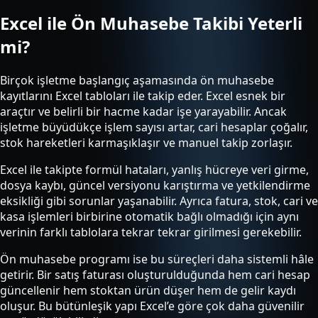
Excel ile Ön Muhasebe Takibi Yeterli
mi?
Birçok işletme başlangıç aşamasında ön muhasebe
kayıtlarını Excel tabloları ile takip eder. Excel esnek bir
araçtır ve belirli bir hacme kadar işe yarayabilir. Ancak
işletme büyüdükçe işlem sayısı artar, cari hesaplar çoğalır,
stok hareketleri karmaşıklaşır ve manuel takip zorlaşır.
Excel ile takipte formül hataları, yanlış hücreye veri girme,
dosya kaybı, güncel versiyonu karıştırma ve yetkilendirme
eksikliği gibi sorunlar yaşanabilir. Ayrıca fatura, stok, cari ve
kasa işlemleri birbirine otomatik bağlı olmadığı için aynı
verinin farklı tablolara tekrar tekrar girilmesi gerekebilir.
Ön muhasebe programı ise bu süreçleri daha sistemli hâle
getirir. Bir satış faturası oluşturulduğunda hem cari hesap
güncellenir hem stoktan ürün düşer hem de gelir kaydı
oluşur. Bu bütünleşik yapı Excel’e göre çok daha güvenilir