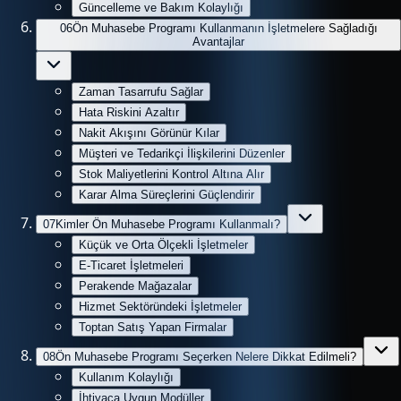
Güncelleme ve Bakım Kolaylığı
06
Ön Muhasebe Programı Kullanmanın İşletmelere Sağladığı
Avantajlar
Zaman Tasarrufu Sağlar
Hata Riskini Azaltır
Nakit Akışını Görünür Kılar
Müşteri ve Tedarikçi İlişkilerini Düzenler
Stok Maliyetlerini Kontrol Altına Alır
Karar Alma Süreçlerini Güçlendirir
07
Kimler Ön Muhasebe Programı Kullanmalı?
Küçük ve Orta Ölçekli İşletmeler
E-Ticaret İşletmeleri
Perakende Mağazalar
Hizmet Sektöründeki İşletmeler
Toptan Satış Yapan Firmalar
08
Ön Muhasebe Programı Seçerken Nelere Dikkat Edilmeli?
Kullanım Kolaylığı
İhtiyaca Uygun Modüller