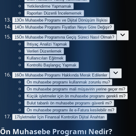
Yetkilendirme Yapmamak
Raporları Düzenli İncelememek
13
Ön Muhasebe Programı ve Dijital Dönüşüm İlişkisi
14
Ön Muhasebe Programı Fiyatları Neye Göre Değişir?
15
Ön Muhasebe Programına Geçiş Süreci Nasıl Olmalı?
İhtiyaç Analizi Yapmak
Verileri Düzenlemek
Kullanıcıları Eğitmek
Kontrollü Başlangıç Yapmak
16
Ön Muhasebe Programı Hakkında Merak Edilenler
Ön muhasebe programı kullanmak zorunlu mu?
Ön muhasebe programı mali müşavirin yerine geçer mi?
Küçük işletmeler için ön muhasebe programı gerekli mi?
Bulut tabanlı ön muhasebe programı güvenli mi?
Ön muhasebe programı ile e-Fatura kesilebilir mi?
17
İşletmeler İçin Finansal Kontrolün Dijital Anahtarı
Ön Muhasebe Programı Nedir?