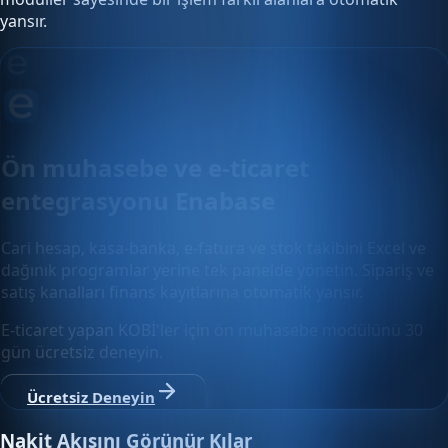
yansır.
Ön muhasebe ve e-ticaret
entegrasyonu Enabase
Cari hesap, kasa-banka, e-fatura ve stok takibini Excel ve
dağınık programlar yerine tek panelde yönetin. Sipariş ve
satış kanalları finans kayıtlarına otomatik yansır.
E-ticaret yapan KOBİ'ler için ön muhasebe modülünü 30
gün ücretsiz deneyin.
Ücretsiz Deneyin
Nakit Akışını Görünür Kılar