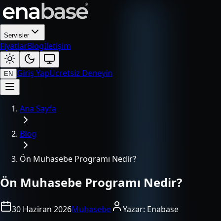
Servisler
Fiyatlar
Blog
İletişim
Giriş Yap
Ücretsiz Deneyin
EN
Ana Sayfa
Blog
Ön Muhasebe Programı Nedir?
Ön Muhasebe Programı Nedir?
30 Haziran 2026
Muhasebe
Yazar:
Enabase