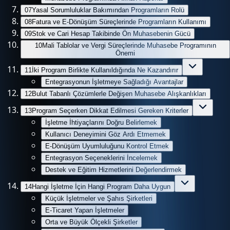
07
Yasal Sorumluluklar Bakımından Programların Rolü
08
Fatura ve E-Dönüşüm Süreçlerinde Programların Kullanımı
09
Stok ve Cari Hesap Takibinde Ön Muhasebenin Gücü
10
Mali Tablolar ve Vergi Süreçlerinde Muhasebe Programının
Önemi
11
İki Program Birlikte Kullanıldığında Ne Kazandırır
Entegrasyonun İşletmeye Sağladığı Avantajlar
12
Bulut Tabanlı Çözümlerle Değişen Muhasebe Alışkanlıkları
13
Program Seçerken Dikkat Edilmesi Gereken Kriterler
İşletme İhtiyaçlarını Doğru Belirlemek
Kullanıcı Deneyimini Göz Ardı Etmemek
E-Dönüşüm Uyumluluğunu Kontrol Etmek
Entegrasyon Seçeneklerini İncelemek
Destek ve Eğitim Hizmetlerini Değerlendirmek
14
Hangi İşletme İçin Hangi Program Daha Uygun
Küçük İşletmeler ve Şahıs Şirketleri
E-Ticaret Yapan İşletmeler
Orta ve Büyük Ölçekli Şirketler