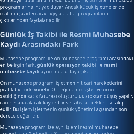
ve detaylı raporlama ihtiyacı bulunan işletmeler muhasebe
programlarına ihtiyaç duyar. Ancak küçük işletmeler de
mali müşavirleri aracılığıyla bu tür programların
çıktılarından faydalanabilir.
Günlük İş Takibi ile Resmi Muhasebe
Kaydı Arasındaki Fark
Muhasebe programı ile ön muhasebe programı arasındaki
en belirgin fark,
günlük operasyon takibi
ile
resmi
muhasebe kaydı
ayrımında ortaya çıkar.
Ön muhasebe programı işletmenin ticari hareketlerini
pratik biçimde yönetir. Örneğin bir müşteriye ürün
satıldığında satış faturası oluşturulur, stoktan düşüş yapılır,
cari hesaba alacak kaydedilir ve tahsilat beklentisi takip
edilir. Bu işlem işletmenin günlük yönetimi açısından son
derece değerlidir.
Muhasebe programı ise aynı işlemi resmi muhasebe
açısından değerlendirir. Satışın hangi hesap koduna