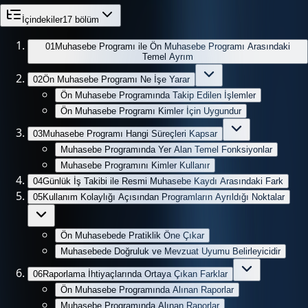
İçindekiler
17
bölüm
01
Muhasebe Programı ile Ön Muhasebe Programı Arasındaki
Temel Ayrım
02
Ön Muhasebe Programı Ne İşe Yarar
Ön Muhasebe Programında Takip Edilen İşlemler
Ön Muhasebe Programı Kimler İçin Uygundur
03
Muhasebe Programı Hangi Süreçleri Kapsar
Muhasebe Programında Yer Alan Temel Fonksiyonlar
Muhasebe Programını Kimler Kullanır
04
Günlük İş Takibi ile Resmi Muhasebe Kaydı Arasındaki Fark
05
Kullanım Kolaylığı Açısından Programların Ayrıldığı Noktalar
Ön Muhasebede Pratiklik Öne Çıkar
Muhasebede Doğruluk ve Mevzuat Uyumu Belirleyicidir
06
Raporlama İhtiyaçlarında Ortaya Çıkan Farklar
Ön Muhasebe Programında Alınan Raporlar
Muhasebe Programında Alınan Raporlar