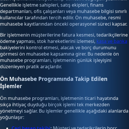
Genellikle işletme sahipleri, satış ekipleri, finans
departmanları, ofis çalışanları veya muhasebe bilgisi sınırlı
kullanıcılar tarafından tercih edilir. Ön muhasebe, resmi
muhasebe kayıtlarından önceki operasyonel süreci kapsar.
Bir işletmenin müşterilerine fatura kesmesi, tedarikçilerine
ödeme yapması, stok hareketlerini izlemesi,
kasa ve banka
bakiyelerini kontrol etmesi, alacak ve borç durumunu
görmesi ön muhasebe kapsamına girer. Bu nedenle ön
muhasebe programları, işletmenin günlük işleyişini
düzenleyen pratik araçlardır.
Ön Muhasebe Programında Takip Edilen
İşlemler
Ön muhasebe programları, işletmenin ticari hayatında
sıkça ihtiyaç duyduğu birçok işlemi tek merkezden
yönetmeyi sağlar. Bu işlemler genellikle aşağıdaki alanlarda
yoğunlaşır:
Cari hesap takibi
:
Müşteri ve tedarikçilerin borç,