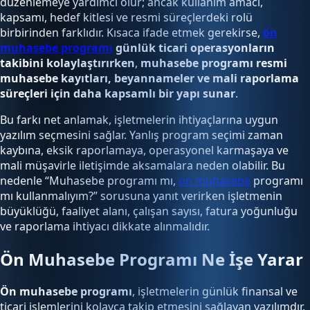
düzenlemeye yardımcı olur; ancak kullanım amacı,
kapsamı, hedef kitlesi ve resmi süreçlerdeki rolü
birbirinden farklıdır. Kısaca ifade etmek gerekirse,
ön
muhasebe programı
günlük ticari operasyonların
takibini kolaylaştırırken
,
muhasebe programı resmi
muhasebe kayıtları, beyannameler ve mali raporlama
süreçleri için daha kapsamlı bir yapı sunar
.
Bu farkı net anlamak, işletmelerin ihtiyaçlarına uygun
yazılım seçmesini sağlar. Yanlış program seçimi zaman
kaybına, eksik raporlamaya, operasyonel karmaşaya ve
mali müşavirle iletişimde aksamalara neden olabilir. Bu
nedenle “Muhasebe programı mı,
ön muhasebe
programı
mı kullanmalıyım?” sorusuna yanıt verirken işletmenin
büyüklüğü, faaliyet alanı, çalışan sayısı, fatura yoğunluğu
ve raporlama ihtiyacı dikkate alınmalıdır.
Ön Muhasebe Programı Ne İşe Yarar
Ön muhasebe programı
, işletmelerin günlük finansal ve
ticari işlemlerini kolayca takip etmesini sağlayan yazılımdır.