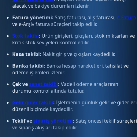
alacak ve bakiye durumları izlenir.
Fatura yönetimi:
Satış faturası, alış faturası,
e-Fatura
ve e-Arşiv fatura süreçleri takip edilir.
Stok takibi
:
Ürün girişleri, çıkışları, stok miktarları ve
kritik stok seviyeleri kontrol edilir.
Kasa takibi:
Nakit giriş ve çıkışları kaydedilir.
Banka takibi:
Banka hesap hareketleri, tahsilat ve
ödeme işlemleri izlenir.
Çek ve
senet takibi
:
Vadeli ödeme araçlarının
durumu kontrol altında tutulur.
Gelir gider takibi
:
İşletmenin günlük gelir ve giderleri
düzenli biçimde kaydedilir.
Teklif ve
sipariş yönetimi
:
Satış öncesi teklif süreçleri
ve sipariş akışları takip edilir.