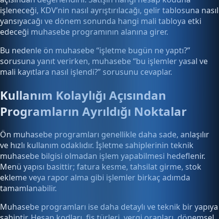
işleneceği, KDV’nin nasıl ayrıştırılacağı, gelir tablosuna nasıl
yansıyacağı ve dönem sonunda hangi mali tabloya etki
edeceği muhasebe programının alanına girer.
Bu nedenle ön muhasebe “işletme bugün ne yaptı?”
sorusuna yanıt verirken, muhasebe “bu işlemler yasal ve
mali kayıtlara nasıl işlendi?” sorusunu cevaplar.
Kullanım Kolaylığı Açısından
Programların Ayrıldığı Noktalar
Ön muhasebe programları genellikle daha sade, anlaşılır
ve hızlı kullanım odaklıdır. İşletme sahiplerinin teknik
muhasebe bilgisi olmadan işlem yapabilmesi hedeflenir.
Menü yapısı basittir; fatura kesme, tahsilat girme, stok
ekleme veya rapor alma gibi işlemler birkaç adımda
tamamlanabilir.
Muhasebe programları ise daha detaylı ve teknik bir yapıya
sahiptir. Hesap kodları, fiş türleri, vergi oranları, dönemsel