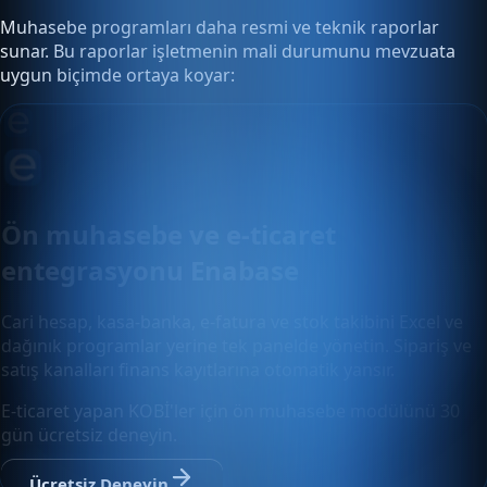
Muhasebe programları daha resmi ve teknik raporlar
sunar. Bu raporlar işletmenin mali durumunu mevzuata
uygun biçimde ortaya koyar:
Ön muhasebe ve e-ticaret
entegrasyonu Enabase
Cari hesap, kasa-banka, e-fatura ve stok takibini Excel ve
dağınık programlar yerine tek panelde yönetin. Sipariş ve
satış kanalları finans kayıtlarına otomatik yansır.
E-ticaret yapan KOBİ'ler için ön muhasebe modülünü 30
gün ücretsiz deneyin.
Ücretsiz Deneyin