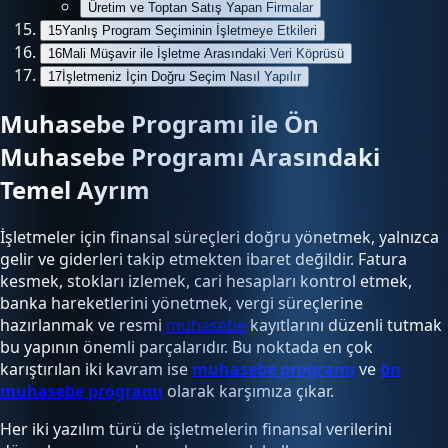
Üretim ve Toptan Satış Yapan Firmalar
15
Yanlış Program Seçiminin İşletmeye Etkileri
16
Mali Müşavir ile İşletme Arasındaki Veri Köprüsü
17
İşletmeniz İçin Doğru Seçim Nasıl Yapılır
Muhasebe Programı ile Ön
Muhasebe Programı Arasındaki
Temel Ayrım
İşletmeler için finansal süreçleri doğru yönetmek, yalnızca
gelir ve giderleri takip etmekten ibaret değildir. Fatura
kesmek, stokları izlemek, cari hesapları kontrol etmek,
banka hareketlerini yönetmek, vergi süreçlerine
hazırlanmak ve resmi
muhasebe
kayıtlarını düzenli tutmak
bu yapının önemli parçalarıdır. Bu noktada en çok
karıştırılan iki kavram ise
muhasebe programı
ve
ön
muhasebe programı
olarak karşımıza çıkar.
Her iki yazılım türü de işletmelerin finansal verilerini