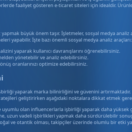
erde faaliyet gösteren e-ticaret siteleri için idealdir. Ürünler
aliz yapmak büyük önem taşır. İşletmeler, sosyal medya analiz
eleri yapabilir. İşte bazı önemli sosyal medya analiz araçları:
lizini yaparak kullanıcı davranışlarını öğrenebilirsiniz.
lden yönetebilir ve analiz edebilirsiniz.
önüş oranlarınızı optimize edebilirsiniz.
i
rliği yaparak marka bilinirliğini ve güvenini artırmaktadır. 
stratejileri geliştirirken aşağıdaki noktalara dikkat etmek gere
e uyumlu olan influencerlarla işbirliği yaparak daha yüksek ge
ne, uzun vadeli işbirlikleri yapmak daha sürdürülebilir sonuçl
oğal ve otantik olması, takipçiler üzerinde olumlu bir etki yar