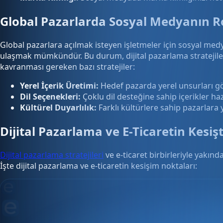
Global Pazarlarda Sosyal Medyanın R
Global pazarlara açılmak isteyen işletmeler için sosyal medy
ulaşmak mümkündür. Bu durum, dijital pazarlama stratejiler
kavranması gereken bazı stratejiler:
Yerel İçerik Üretimi:
Hedef pazarda yerel unsurları göz
Dil Seçenekleri:
Çoklu dil desteğine sahip içerikler hazı
Kültürel Duyarlılık:
Farklı kültürlere sahip pazarlara
Dijital Pazarlama ve E-Ticaretin Kesiş
Dijital pazarlama stratejileri
ve e-ticaret birbirleriyle yakından
İşte dijital pazarlama ve e-ticaretin kesişim noktaları: