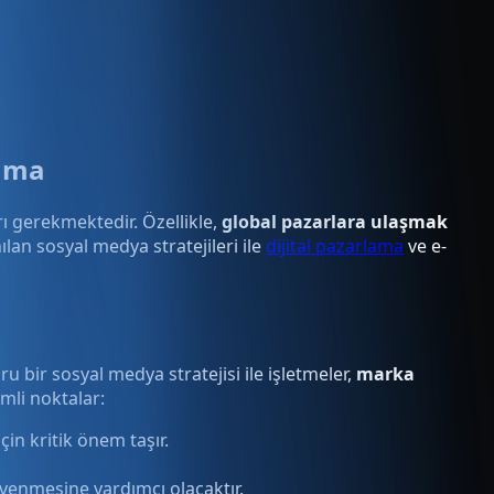
lama
arı gerekmektedir. Özellikle,
global pazarlara ulaşmak
an sosyal medya stratejileri ile
dijital pazarlama
ve e-
 bir sosyal medya stratejisi ile işletmeler,
marka
emli noktalar:
in kritik önem taşır.
üvenmesine yardımcı olacaktır.