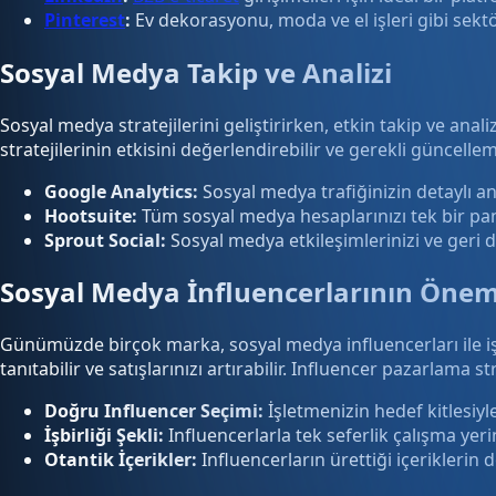
Pinterest
:
Ev dekorasyonu, moda ve el işleri gibi sektörl
Sosyal Medya Takip ve Analizi
Sosyal medya stratejilerini geliştirirken, etkin takip ve an
stratejilerinin etkisini değerlendirebilir ve gerekli güncellem
Google Analytics:
Sosyal medya trafiğinizin detaylı ana
Hootsuite:
Tüm sosyal medya hesaplarınızı tek bir pane
Sprout Social:
Sosyal medya etkileşimlerinizi ve geri d
Sosyal Medya İnfluencerlarının Önem
Günümüzde birçok marka, sosyal medya influencerları ile işbi
tanıtabilir ve satışlarınızı artırabilir. Influencer pazarlama 
Doğru Influencer Seçimi:
İşletmenizin hedef kitlesiyl
İşbirliği Şekli:
Influencerlarla tek seferlik çalışma yeri
Otantik İçerikler:
Influencerların ürettiği içeriklerin d