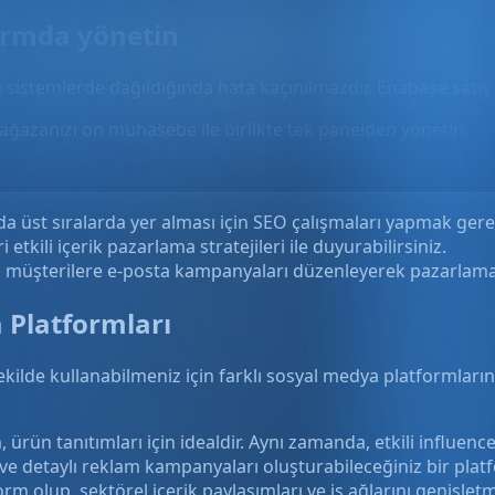
formda yönetin
rı sistemlerde dağıldığında hata kaçınılmazdır. Enabase satış
ağazanızı ön muhasebe ile birlikte tek panelden yönetin.
a üst sıralarda yer alması için SEO çalışmaları yapmak gerek
etkili içerik pazarlama stratejileri ile duyurabilirsiniz.
müşterilere e-posta kampanyaları düzenleyerek pazarlama me
 Platformları
ekilde kullanabilmeniz için farklı sosyal medya platformların
ün tanıtımları için idealdir. Aynı zamanda, etkili influencer iş
 ve detaylı reklam kampanyaları oluşturabileceğiniz bir plat
form olup, sektörel içerik paylaşımları ve iş ağlarını genişletme