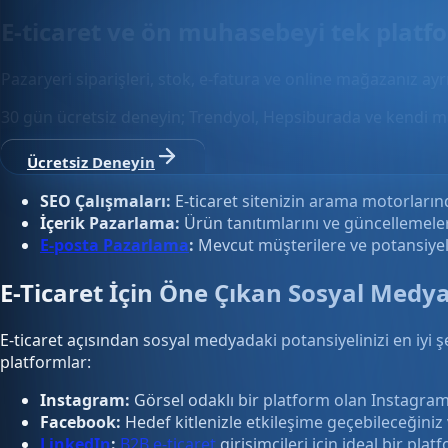
E-ticaret ve ön muhasebeyi tek plat
Pazaryeri siparişleri, stok, e-fatura ve online mağazanız ay
30 gün ücretsiz deneyin; Trendyol, Hepsiburada ve kendi m
Ücretsiz Deneyin
SEO Çalışmaları:
E-ticaret sitenizin arama motorlarınd
İçerik Pazarlama:
Ürün tanıtımlarını ve güncellemeleri 
E-posta Pazarlama
:
Mevcut müşterilere ve potansiyel 
E-Ticaret İçin Öne Çıkan Sosyal Medya
E-ticaret açısından sosyal medyadaki potansiyelinizi en iyi ş
platformlar:
Instagram:
Görsel odaklı bir platform olan Instagram, ür
Facebook:
Hedef kitlenizle etkileşime geçebileceğiniz
LinkedIn
:
B2B e-ticaret
girişimcileri için ideal bir plat