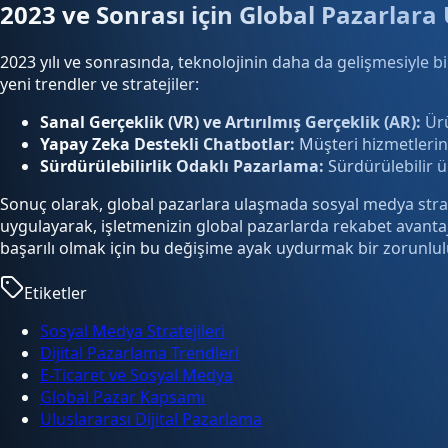
2023 ve Sonrası için Global Pazarlara 
2023 yılı ve sonrasında, teknolojinin daha da gelişmesiyle bi
yeni trendler ve stratejiler:
Sanal Gerçeklik (VR) ve Artırılmış Gerçeklik (AR):
Ürü
Yapay Zeka Destekli Chatbotlar:
Müşteri hizmetlerinde
Sürdürülebilirlik Odaklı Pazarlama:
Sürdürülebilir ü
Sonuç olarak, global pazarlara ulaşmada sosyal medya stratej
uygulayarak, işletmenizin global pazarlarda rekabet avantaj
başarılı olmak için bu değişime ayak uydurmak bir zorunlul
Etiketler
Sosyal Medya Stratejileri
Dijital Pazarlama Trendleri
E-Ticaret ve Sosyal Medya
Global Pazar Kapsamı
Uluslararası Dijital Pazarlama