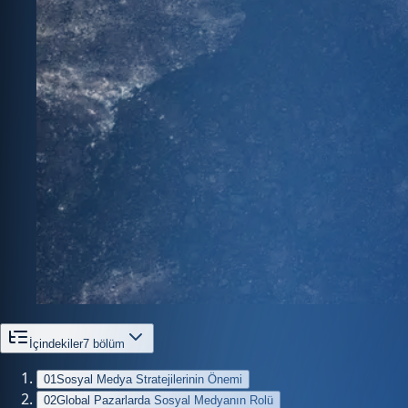
İçindekiler
7
bölüm
01
Sosyal Medya Stratejilerinin Önemi
02
Global Pazarlarda Sosyal Medyanın Rolü