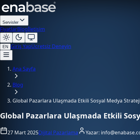
Servisler
Fiyatlar
Blog
İletişim
Giriş Yap
Ücretsiz Deneyin
EN
Ana Sayfa
Blog
Global Pazarlara Ulaşmada Etkili Sosyal Medya Stratejile
Global Pazarlara Ulaşmada Etkili Sosya
27 Mart 2025
Dijital Pazarlama
Yazar:
info@enabase.