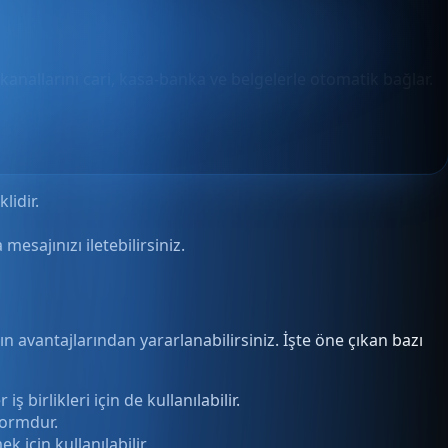
 kanallarını cari, kasa-banka ve belgelerle otomatik bağlar.
lidir.
sajınızı iletebilirsiniz.
ın avantajlarından yararlanabilirsiniz. İşte öne çıkan bazı
 birlikleri için de kullanılabilir.
formdur.
k için kullanılabilir.