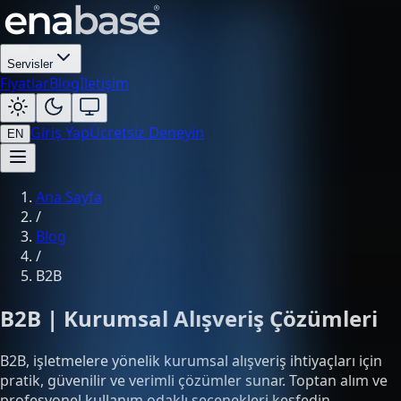
Servisler
Fiyatlar
Blog
İletişim
Giriş Yap
Ücretsiz Deneyin
EN
Ana Sayfa
/
Blog
/
B2B
B2B | Kurumsal Alışveriş Çözümleri
B2B, işletmelere yönelik kurumsal alışveriş ihtiyaçları için
pratik, güvenilir ve verimli çözümler sunar. Toptan alım ve
profesyonel kullanım odaklı seçenekleri keşfedin.