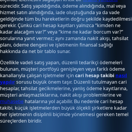
sürecidir. Satış yapıldığında, ödeme alındığında, mal veya
hizmet satın alındığında, iade oluştuğunda ya da vade
geldiğinde tüm bu hareketlerin doğru şekilde kaydedilmesi
gerekir. Çünkü cari hesap kayıtları yalnızca “kimden ne
kadar alacağım var?” veya “kime ne kadar borcum var?”
sorularına yanıt vermez; aynı zamanda nakit akışı, tahsilat
planı, ödeme dengesi ve işletmenin finansal sağlığı
hakkında da net bir tablo sunar.
Özellikle vadeli satış yapan, düzenli tedarikçi ödemeleri
bulunan, müşteri portföyü genişleyen veya farklı ödeme
kanallarıyla çalışan işletmeler için
cari hesap takibi
nasıl
yapılır
sorusu büyük önem taşır. Düzenli tutulmayan cari
hesaplar, tahsilat gecikmelerine, yanlış ödeme kayıtlarına,
müşteri anlaşmazlıklarına, nakit akışı problemlerine ve
muhasebe
hatalarına yol açabilir. Bu nedenle cari hesap
takibi, küçük işletmelerden büyük ölçekli şirketlere kadar
her işletmenin disiplinli biçimde yönetmesi gereken temel
süreçlerden biridir.