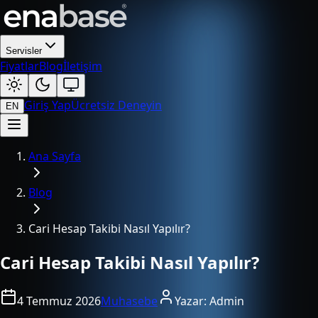
Servisler
Fiyatlar
Blog
İletişim
Giriş Yap
Ücretsiz Deneyin
EN
Ana Sayfa
Blog
Cari Hesap Takibi Nasıl Yapılır?
Cari Hesap Takibi Nasıl Yapılır?
4 Temmuz 2026
Muhasebe
Yazar:
Admin