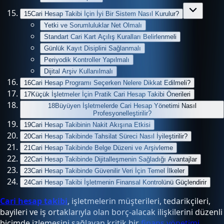
15
Cari Hesap Takibi İçin İyi Bir Sistem Nasıl Kurulur?
Yetki ve Sorumluluklar Net Olmalı
Standart Cari Kart Açılış Kuralları Belirlenmeli
Günlük Kayıt Disiplini Sağlanmalı
Periyodik Kontroller Yapılmalı
Dijital Arşiv Kullanılmalı
16
Cari Hesap Programı Seçerken Nelere Dikkat Edilmeli?
17
Küçük İşletmeler İçin Pratik Cari Hesap Takibi Önerileri
18
Büyüyen İşletmelerde Cari Hesap Yönetimi Nasıl
Profesyonelleştirilir?
19
Cari Hesap Takibinin Nakit Akışına Etkisi
20
Cari Hesap Takibinde Tahsilat Süreci Nasıl İyileştirilir?
21
Cari Hesap Takibinde Belge Düzeni ve Arşivleme
22
Cari Hesap Takibinde Dijitalleşmenin Sağladığı Avantajlar
23
Cari Hesap Takibinde Güvenilir Veri İçin Temel İlkeler
24
Cari Hesap Takibi İşletmenin Finansal Kontrolünü Güçlendirir
Cari hesap takibi
, işletmelerin müşterileri, tedarikçileri,
bayileri ve iş ortaklarıyla olan borç-alacak ilişkilerini düzenli
biçimde izlemesini sağlayan kritik bir
finans yönetimi