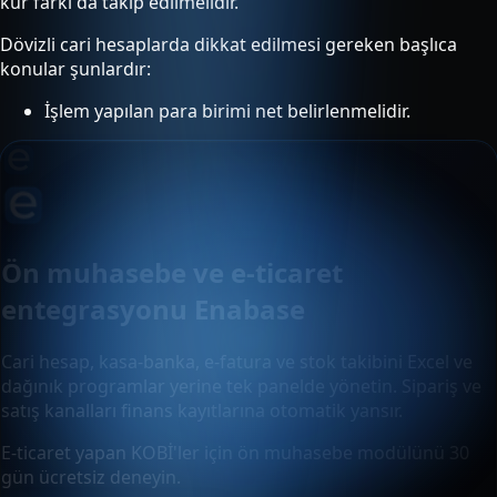
kur farkı da takip edilmelidir.
Dövizli cari hesaplarda dikkat edilmesi gereken başlıca
konular şunlardır:
İşlem yapılan para birimi net belirlenmelidir.
Ön muhasebe ve e-ticaret
entegrasyonu Enabase
Cari hesap, kasa-banka, e-fatura ve stok takibini Excel ve
dağınık programlar yerine tek panelde yönetin. Sipariş ve
satış kanalları finans kayıtlarına otomatik yansır.
E-ticaret yapan KOBİ'ler için ön muhasebe modülünü 30
gün ücretsiz deneyin.