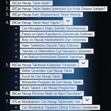
01
Cari Hesap Takibi Nedir?
02
Cari Hesap Takibi Neden İşletmeler İçin Kritik Öneme Sahiptir?
03
Cari Hesap Kartı Oluşturmanın Temel Mantığı
04
Cari Hesap Takibi Nasıl Yapılır?
Cari Hesapların Doğru Şekilde Tanımlanması
Fatura ve İşlem Kayıtlarının Zamanında Girilmesi
Borç ve Alacak Hareketlerinin Ayrı İzlenmesi
Vade Tarihlerinin Düzenli Takip Edilmesi
Tahsilat ve Ödemelerin Cari Hesaplara İşlenmesi
Cari Bakiye Kontrolünün Düzenli Yapılması
05
Cari Hesap Takibinde Kullanılan Yöntemler
Defter Üzerinden Cari Hesap Takibi
Excel ile Cari Hesap Takibi
Muhasebe Programı ile Cari Hesap Takibi
Bulut Tabanlı Cari Hesap Programları
06
Cari Hesap Ekstresi Nedir ve Nasıl Hazırlanır?
07
Cari Mutabakatın Cari Hesap Takibindeki Yeri
Cari Mutabakat Yaparken Dikkat Edilmesi Gerekenler