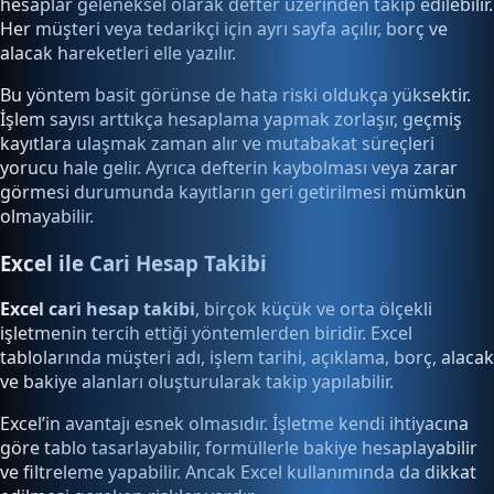
hesaplar geleneksel olarak defter üzerinden takip edilebilir.
Her müşteri veya tedarikçi için ayrı sayfa açılır, borç ve
alacak hareketleri elle yazılır.
Bu yöntem basit görünse de hata riski oldukça yüksektir.
İşlem sayısı arttıkça hesaplama yapmak zorlaşır, geçmiş
kayıtlara ulaşmak zaman alır ve mutabakat süreçleri
yorucu hale gelir. Ayrıca defterin kaybolması veya zarar
görmesi durumunda kayıtların geri getirilmesi mümkün
olmayabilir.
Excel ile Cari Hesap Takibi
Excel cari hesap takibi
, birçok küçük ve orta ölçekli
işletmenin tercih ettiği yöntemlerden biridir. Excel
tablolarında müşteri adı, işlem tarihi, açıklama, borç, alacak
ve bakiye alanları oluşturularak takip yapılabilir.
Excel’in avantajı esnek olmasıdır. İşletme kendi ihtiyacına
göre tablo tasarlayabilir, formüllerle bakiye hesaplayabilir
ve filtreleme yapabilir. Ancak Excel kullanımında da dikkat