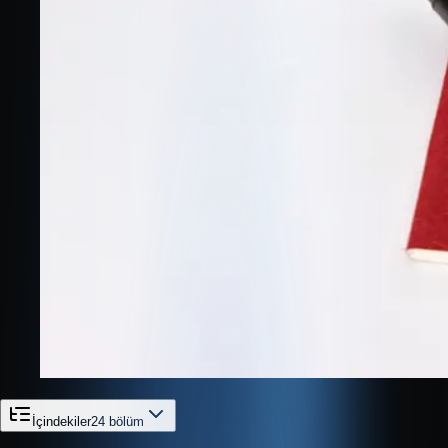
İçindekiler
24
bölüm