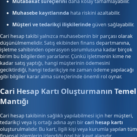
Mutabakat süreçlerini
daha kolay tamamlayabilir.
Muhasebe kayıtlarında
hata riskini azaltabilir.
Müşteri ve tedarikçi ilişkilerinde
güven sağlayabilir.
Cari hesap takibi yalnızca muhasebenin bir parçası olarak
düşünülmemelidir. Satış ekibinden finans departmanına,
işletme sahibinden operasyon sorumlusuna kadar birçok
birim bu bilgilerden yararlanır. Çünkü işletmenin kime ne
kadar satış yaptığı, hangi müşterinin ödemesini
geciktirdiği, hangi tedarikçiye ne zaman ödeme yapılacağı
gibi bilgiler karar alma süreçlerinde önemli rol oynar.
Cari Hesap Kartı Oluşturmanın Temel
Mantığı
Cari hesap takibinin sağlıklı yapılabilmesi için her müşteri,
tedarikçi veya iş ortağı adına ayrı bir
cari hesap kartı
oluşturulmalıdır. Bu kart, ilgili kişi veya kurumla yapılan tüm
finansal işlemlerin izlendiği özel bir kayıt alanıdır.