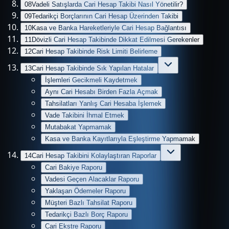
08
Vadeli Satışlarda Cari Hesap Takibi Nasıl Yönetilir?
09
Tedarikçi Borçlarının Cari Hesap Üzerinden Takibi
10
Kasa ve Banka Hareketleriyle Cari Hesap Bağlantısı
11
Dövizli Cari Hesap Takibinde Dikkat Edilmesi Gerekenler
12
Cari Hesap Takibinde Risk Limiti Belirleme
13
Cari Hesap Takibinde Sık Yapılan Hatalar
İşlemleri Gecikmeli Kaydetmek
Aynı Cari Hesabı Birden Fazla Açmak
Tahsilatları Yanlış Cari Hesaba İşlemek
Vade Takibini İhmal Etmek
Mutabakat Yapmamak
Kasa ve Banka Kayıtlarıyla Eşleştirme Yapmamak
14
Cari Hesap Takibini Kolaylaştıran Raporlar
Cari Bakiye Raporu
Vadesi Geçen Alacaklar Raporu
Yaklaşan Ödemeler Raporu
Müşteri Bazlı Tahsilat Raporu
Tedarikçi Bazlı Borç Raporu
Cari Ekstre Raporu