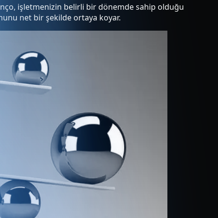
anço, işletmenizin belirli bir dönemde sahip olduğu
umunu net bir şekilde ortaya koyar.