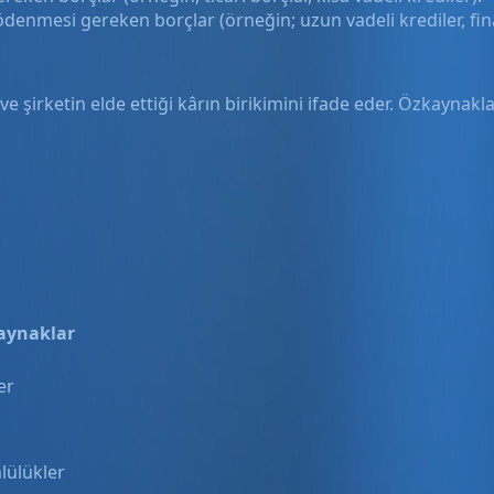
denmesi gereken borçlar (örneğin; uzun vadeli krediler, fin
 şirketin elde ettiği kârın birikimini ifade eder. Özkaynakl
aynaklar
er
lülükler