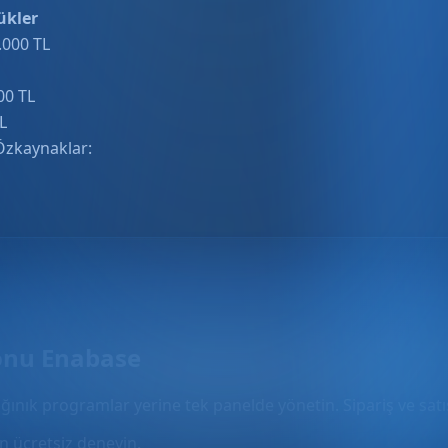
ükler
.000 TL
00 TL
L
Özkaynaklar:
onu Enabase
ğınık programlar yerine tek panelde yönetin. Sipariş ve satış
 ücretsiz deneyin.