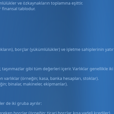
ülükler ve özkaynakların toplamına eşittir.
r finansal tablodur.
ların), borçlar (yükümlülükler) ve işletme sahiplerinin yatır
, taşınmazlar gibi tüm değerleri içerir. Varlıklar genellikle iki
n varlıklar (örneğin; kasa, banka hesapları, stoklar).
ğin; binalar, makineler, ekipmanlar).
r de iki gruba ayrılır:
reken borçlar (örneğin; ticari borçlar, kısa vadeli krediler).