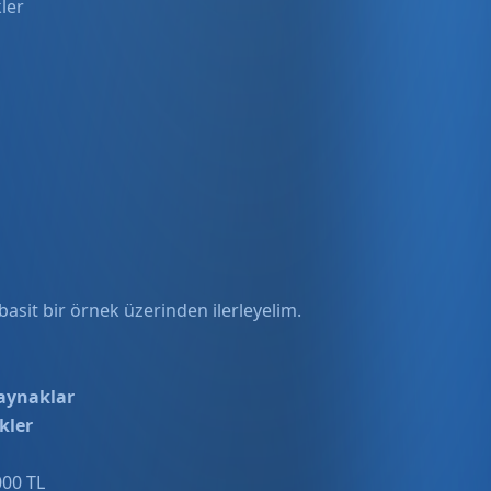
ler
asit bir örnek üzerinden ilerleyelim.
aynaklar
kler
000 TL