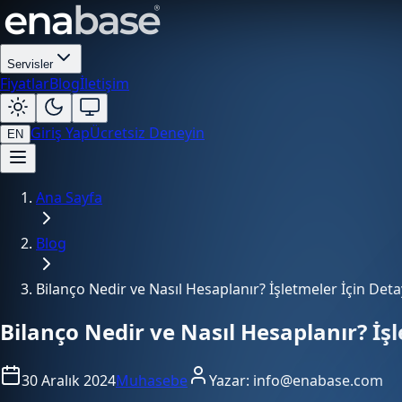
Servisler
Fiyatlar
Blog
İletişim
Giriş Yap
Ücretsiz Deneyin
EN
Ana Sayfa
Blog
Bilanço Nedir ve Nasıl Hesaplanır? İşletmeler İçin Deta
Bilanço Nedir ve Nasıl Hesaplanır? İş
30 Aralık 2024
Muhasebe
Yazar:
info@enabase.com