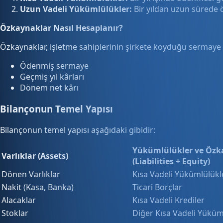
Uzun Vadeli Yükümlülükler:
Bir yıldan uzun sürede ö
Özkaynaklar Nasıl Hesaplanır?
Özkaynaklar, işletme sahiplerinin şirkete koyduğu sermaye ve
Ödenmiş sermaye
Geçmiş yıl kârları
Dönem net kârı
Bilançonun Temel Yapısı
Bilançonun temel yapısı aşağıdaki gibidir:
Yükümlülükler ve Özk
Varlıklar (Assets)
(Liabilities + Equity)
Dönen Varlıklar
Kısa Vadeli Yükümlülükl
Nakit (Kasa, Banka)
Ticari Borçlar
Alacaklar
Kısa Vadeli Krediler
Stoklar
Diğer Kısa Vadeli Yüküm