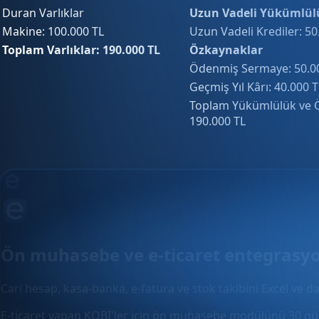
Duran Varlıklar
Uzun Vadeli Yükümlül
Makine: 100.000 TL
Uzun Vadeli Krediler: 50
Toplam Varlıklar: 190.000 TL
Özkaynaklar
Ödenmiş Sermaye: 50.0
Geçmiş Yıl Kârı: 40.000 T
Toplam Yükümlülük ve 
190.000 TL
Ön muhasebe ve e-ticaret entegrasy
Cari hesap, kasa-banka, e-fatura ve stok takibini Excel ve da
E-ticaret yapan KOBİ'ler için ön muhasebe modülünü 30 gün