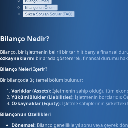
Bilanço Örneği
Bilançonun Önemi
Sıkça Sorulan Sorular (FAQ)
Bilanço Nedir?
Bilanço, bir işletmenin belirli bir tarih itibarıyla finansal 
özkaynaklarını
bir arada göstererek, finansal durumu hakk
Bilanço Neleri İçerir?
Bir bilançoda üç temel bölüm bulunur:
Varlıklar (Assets):
İşletmenin sahip olduğu tüm ekonomi
Yükümlülükler (Liabilities):
İşletmenin borçlarıdır. Ör
Özkaynaklar (Equity):
İşletme sahiplerinin şirketteki
Bilançonun Özellikleri
Dönemsel:
Bilanço genellikle yıl sonu veya çeyrek dönem