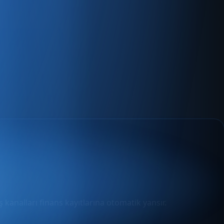
 kanalları finans kayıtlarına otomatik yansır.