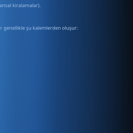
ansal kiralamalar).
ar genellikle şu kalemlerden oluşur: