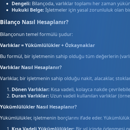
Dengeli:
Bilançoda, varlıklar toplamı her zaman yüküml
Hukuki Belge:
İşletmeler için yasal zorunluluk olan bi
Bilanço Nasıl Hesaplanır?
Bilançonun temel formülü şudur:
Varlıklar = Yükümlülükler + Özkaynaklar
Bu formül, bir işletmenin sahip olduğu tüm değerlerin (varlık
Varlıklar Nasıl Hesaplanır?
Varlıklar, bir işletmenin sahip olduğu nakit, alacaklar, stoklar
Dönen Varlıklar:
Kısa vadeli, kolayca nakde çevrilebile
Duran Varlıklar:
Uzun vadeli kullanılan varlıklar (örne
Yükümlülükler Nasıl Hesaplanır?
Yükümlülükler, işletmenin borçlarını ifade eder. Yükümlülükle
Kısa Vadeli Yükümlülükler:
Bir yıl içinde ödenmesi ge