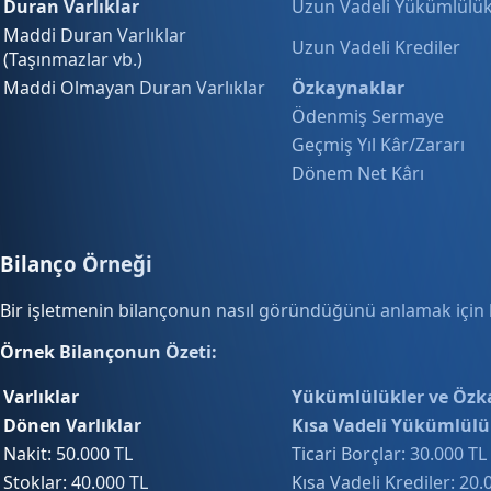
Duran Varlıklar
Uzun Vadeli Yükümlülük
Maddi Duran Varlıklar
Uzun Vadeli Krediler
(Taşınmazlar vb.)
Maddi Olmayan Duran Varlıklar
Özkaynaklar
Ödenmiş Sermaye
Geçmiş Yıl Kâr/Zararı
Dönem Net Kârı
Bilanço Örneği
Bir işletmenin bilançonun nasıl göründüğünü anlamak için b
Örnek Bilançonun Özeti:
Varlıklar
Yükümlülükler ve Özk
Dönen Varlıklar
Kısa Vadeli Yükümlülü
Nakit: 50.000 TL
Ticari Borçlar: 30.000 TL
Stoklar: 40.000 TL
Kısa Vadeli Krediler: 20.