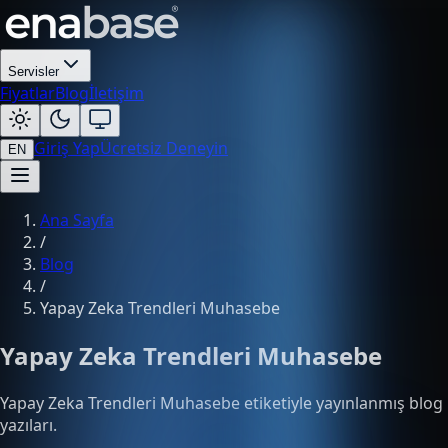
Servisler
Fiyatlar
Blog
İletişim
Giriş Yap
Ücretsiz Deneyin
EN
Ana Sayfa
/
Blog
/
Yapay Zeka Trendleri Muhasebe
Yapay Zeka Trendleri Muhasebe
Yapay Zeka Trendleri Muhasebe etiketiyle yayınlanmış blog
yazıları.