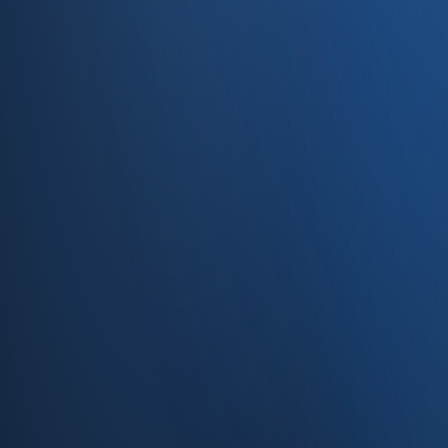
Caferağa, Şifa Sk No: 19
34710 Kadıköy/İstanbul
0850 840 45 20
info@enabase.com