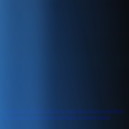
ş taktikleri geliştirin. Bu blog yazısında, finansal verilerin
labileceğine dair ipuçları keşfedin. E-ticaret işinizi