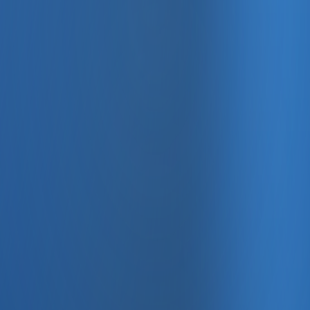
, e-fatura ve Enabase Online ile aynı panelde yönetin.