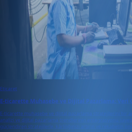
Eticaret
E-ticarette Muhasebe ve Dijital Pazarlama: Veri Od
E-ticarette muhasebe ve dijital pazarlama stratejilerini bir ara
analizi ve dijital pazarlama trendlerinin entegrasyonu sayesin
güçlendiren stratejilerle, kârlılığınızı artırın ve rekabetin ö