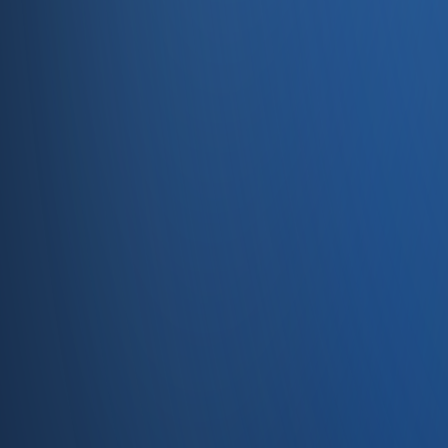
Servisler
E-Ticaret
Hızlı Satış
Bayi & Toptan
Ön Muhasebe
Web Site
Kaynaklar
Blog
Site haritası
İletişim
SSS
Hakkımızda
İletişim
İletişim