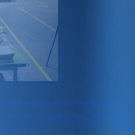
aklı Stratejilerle Başarılı Satış Taktikleri
ya getirerek, veri odaklı yaklaşımlar aracılığıyla başarılı satı
de müşteri davranışlarını anlamanın ve satışların nasıl artırı
nüne geçin.