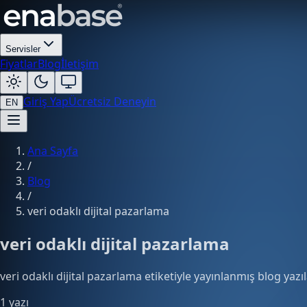
Servisler
Fiyatlar
Blog
İletişim
Giriş Yap
Ücretsiz Deneyin
EN
Ana Sayfa
/
Blog
/
veri odaklı dijital pazarlama
veri odaklı dijital pazarlama
veri odaklı dijital pazarlama etiketiyle yayınlanmış blog yazıl
1 yazı