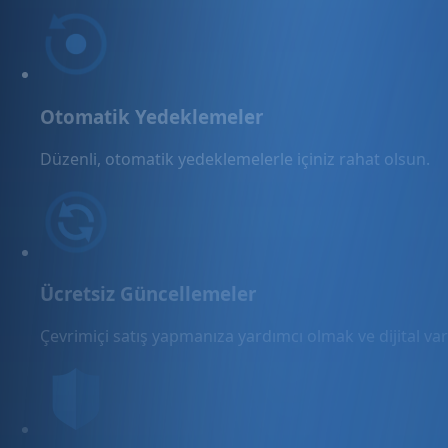
Otomatik Yedeklemeler
Düzenli, otomatik yedeklemelerle içiniz rahat olsun.
Ücretsiz Güncellemeler
Çevrimiçi satış yapmanıza yardımcı olmak ve dijital varl