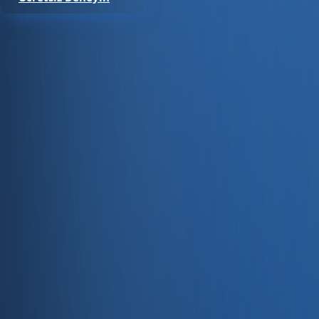
Satıştan tahsilata, tek platform.
Pazaryeri, web mağaza, kasa ve bayi kanallarınızı stok, cari
Hesap oluştur
Ürün
Servisler
Kaynaklar
Ürün
Özellikler
Fiyatlandırma
Entegrasyonlar