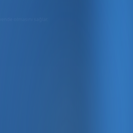
üvende olmasını sağlar.
rmda
ler dahil