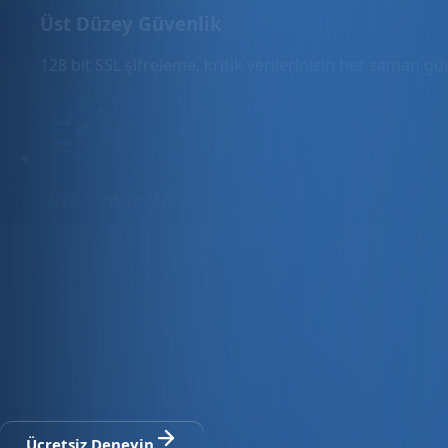
Üst Düzey Güvenlik
128 bit SSL şifreleme, kritik verilerinizin her zaman g
Hızlı Sunucular
Hızlı ve PCI uyumlu e-ticaret barındırma sunuyoruz.
E-ticaret ve ön muhasebe tek platfo
30 gün ücretsiz deneyin · Kredi kartı gerekmez · Tüm modül
Ücretsiz Deneyin