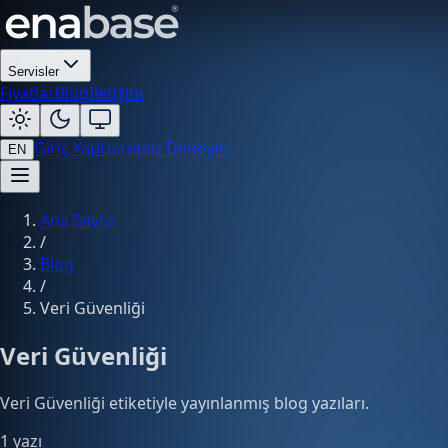
Servisler
Fiyatlar
Blog
İletişim
Giriş Yap
Ücretsiz Deneyin
EN
Ana Sayfa
/
Blog
/
Veri Güvenliği
Veri Güvenliği
Veri Güvenliği etiketiyle yayınlanmış blog yazıları.
1 yazı