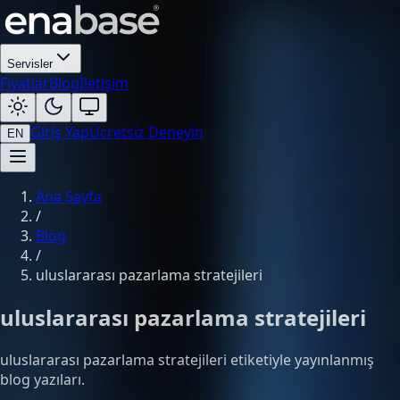
Servisler
Fiyatlar
Blog
İletişim
Giriş Yap
Ücretsiz Deneyin
EN
Ana Sayfa
/
Blog
/
uluslararası pazarlama stratejileri
uluslararası pazarlama stratejileri
uluslararası pazarlama stratejileri etiketiyle yayınlanmış
blog yazıları.