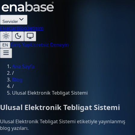
Servisler
Fiyatlar
Blog
İletişim
Giriş Yap
Ücretsiz Deneyin
EN
Ana Sayfa
/
Blog
/
Ulusal Elektronik Tebligat Sistemi
Ulusal Elektronik Tebligat Sistemi
Ulusal Elektronik Tebligat Sistemi etiketiyle yayınlanmış
blog yazıları.